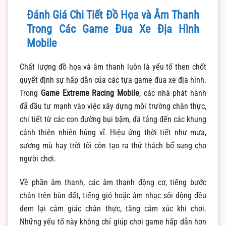
Đánh Giá Chi Tiết Đồ Họa và Âm Thanh
Trong Các Game Đua Xe Địa Hình
Mobile
Chất lượng đồ họa và âm thanh luôn là yếu tố then chốt
quyết định sự hấp dẫn của các tựa game đua xe địa hình.
Trong
Game Extreme Racing Mobile
, các nhà phát hành
đã đầu tư mạnh vào việc xây dựng môi trường chân thực,
chi tiết từ các con đường bụi bặm, đá tảng đến các khung
cảnh thiên nhiên hùng vĩ. Hiệu ứng thời tiết như mưa,
sương mù hay trời tối còn tạo ra thử thách bổ sung cho
người chơi.
Về phần âm thanh, các âm thanh động cơ, tiếng bước
chân trên bùn đất, tiếng gió hoặc âm nhạc sôi động đều
đem lại cảm giác chân thực, tăng cảm xúc khi chơi.
Những yếu tố này không chỉ giúp chơi game hấp dẫn hơn