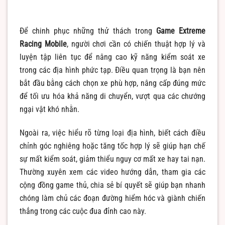
Để chinh phục những thử thách trong
Game Extreme
Racing Mobile
, người chơi cần có chiến thuật hợp lý và
luyện tập liên tục để nâng cao kỹ năng kiểm soát xe
trong các địa hình phức tạp. Điều quan trọng là bạn nên
bắt đầu bằng cách chọn xe phù hợp, nâng cấp đúng mức
để tối ưu hóa khả năng di chuyển, vượt qua các chướng
ngại vật khó nhằn.
Ngoài ra, việc hiểu rõ từng loại địa hình, biết cách điều
chỉnh góc nghiêng hoặc tăng tốc hợp lý sẽ giúp hạn chế
sự mất kiểm soát, giảm thiểu nguy cơ mất xe hay tai nạn.
Thường xuyên xem các video hướng dẫn, tham gia các
cộng đồng game thủ, chia sẻ bí quyết sẽ giúp bạn nhanh
chóng làm chủ các đoạn đường hiểm hóc và giành chiến
thắng trong các cuộc đua đỉnh cao này.