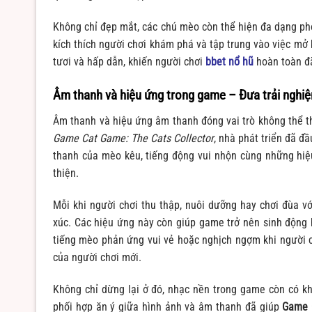
Không chỉ đẹp mắt, các chú mèo còn thể hiện đa dạng ph
kích thích người chơi khám phá và tập trung vào việc mở 
tươi và hấp dẫn, khiến người chơi
bbet nổ hũ
hoàn toàn đắ
Âm thanh và hiệu ứng trong game – Đưa trải nghi
Âm thanh và hiệu ứng âm thanh đóng vai trò không thể th
Game Cat Game: The Cats Collector
, nhà phát triển đã đ
thanh của mèo kêu, tiếng động vui nhộn cùng những hiệ
thiện.
Mỗi khi người chơi thu thập, nuôi dưỡng hay chơi đùa v
xúc. Các hiệu ứng này còn giúp game trở nên sinh động 
tiếng mèo phản ứng vui vẻ hoặc nghịch ngợm khi người ch
của người chơi mới.
Không chỉ dừng lại ở đó, nhạc nền trong game còn có kh
phối hợp ăn ý giữa hình ảnh và âm thanh đã giúp
Game 