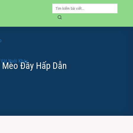
o
 Vật Nuôi Khác
p Mèo Đầy Hấp Dẫn