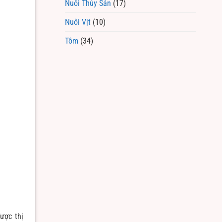
Nuôi Thủy Sản
(17)
Nuôi Vịt
(10)
Tôm
(34)
ược thị