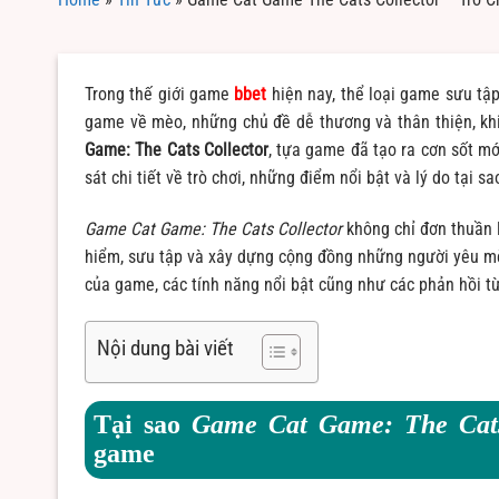
Trong thế giới game
bbet
hiện nay, thể loại game sưu tập
game về mèo, những chủ đề dễ thương và thân thiện, khi
Game: The Cats Collector
, tựa game đã tạo ra cơn sốt m
sát chi tiết về trò chơi, những điểm nổi bật và lý do tại 
Game Cat Game: The Cats Collector
không chỉ đơn thuần 
hiểm, sưu tập và xây dựng cộng đồng những người yêu mèo
của game, các tính năng nổi bật cũng như các phản hồi t
Nội dung bài viết
Tại sao
Game Cat Game: The Cats
game