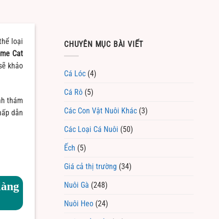
thể loại
CHUYÊN MỤC BÀI VIẾT
me Cat
 sẽ khảo
Cá Lóc
(4)
Cá Rô
(5)
nh thám
Các Con Vật Nuôi Khác
(3)
 hấp dẫn
Các Loại Cá Nuôi
(50)
Ếch
(5)
Giá cả thị trường
(34)
làng
Nuôi Gà
(248)
Nuôi Heo
(24)