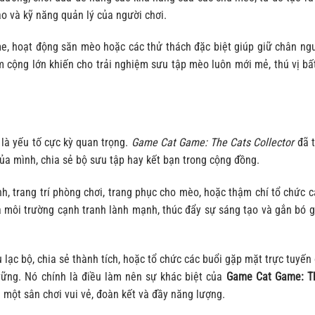
o và kỹ năng quản lý của người chơi.
me, hoạt động săn mèo hoặc các thử thách đặc biệt giúp giữ chân ngư
m cộng lớn khiến cho trải nghiệm sưu tập mèo luôn mới mẻ, thú vị bấ
 là yếu tố cực kỳ quan trọng.
Game Cat Game: The Cats Collector
đã t
ủa mình, chia sẻ bộ sưu tập hay kết bạn trong cộng đồng.
nh, trang trí phòng chơi, trang phục cho mèo, hoặc thậm chí tổ chức 
ra môi trường cạnh tranh lành mạnh, thúc đẩy sự sáng tạo và gắn bó 
lạc bộ, chia sẻ thành tích, hoặc tổ chức các buổi gặp mặt trực tuyến
ững. Nó chính là điều làm nên sự khác biệt của
Game Cat Game: T
một sân chơi vui vẻ, đoàn kết và đầy năng lượng.