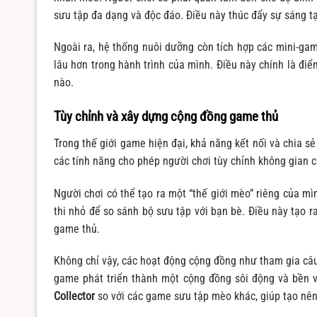
sưu tập đa dạng và độc đáo. Điều này thúc đẩy sự sáng tạ
Ngoài ra, hệ thống nuôi dưỡng còn tích hợp các mini-ga
lâu hơn trong hành trình của mình. Điều này chính là điể
nào.
Tùy chỉnh và xây dựng cộng đồng game thủ
Trong thế giới game hiện đại, khả năng kết nối và chia sẻ
các tính năng cho phép người chơi tùy chỉnh không gian c
Người chơi có thể tạo ra một “thế giới mèo” riêng của mì
thi nhỏ để so sánh bộ sưu tập với bạn bè. Điều này tạo 
game thủ.
Không chỉ vậy, các hoạt động cộng đồng như tham gia câu 
game phát triển thành một cộng đồng sôi động và bền v
Collector
so với các game sưu tập mèo khác, giúp tạo nên 