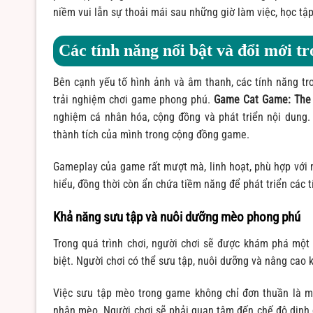
niềm vui lẫn sự thoải mái sau những giờ làm việc, học tậ
Các tính năng nổi bật và đổi mới t
Bên cạnh yếu tố hình ảnh và âm thanh, các tính năng tr
trải nghiệm chơi game phong phú.
Game Cat Game: The 
nghiệm cá nhân hóa, cộng đồng và phát triển nội dung.
thành tích của mình trong cộng đồng game.
Gameplay của game rất mượt mà, linh hoạt, phù hợp với n
hiểu, đồng thời còn ẩn chứa tiềm năng để phát triển các 
Khả năng sưu tập và nuôi dưỡng mèo phong phú
Trong quá trình chơi, người chơi sẽ được khám phá một 
biệt. Người chơi có thể sưu tập, nuôi dưỡng và nâng cao
Việc sưu tập mèo trong game không chỉ đơn thuần là mộ
nhân mèo. Người chơi sẽ phải quan tâm đến chế độ dinh 