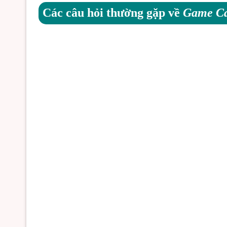
Các câu hỏi thường gặp về
Game Ca