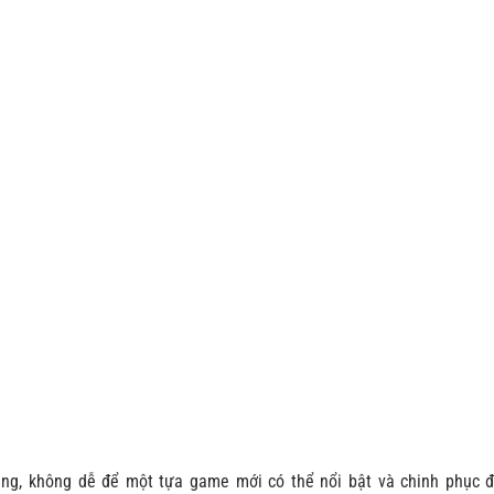
ạng, không dễ để một tựa game mới có thể nổi bật và chinh phục đ