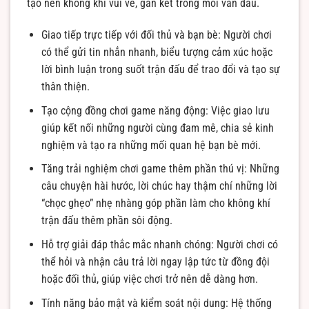
tạo nên không khí vui vẻ, gắn kết trong mỗi ván đấu.
Giao tiếp trực tiếp với đối thủ và bạn bè: Người chơi
có thể gửi tin nhắn nhanh, biểu tượng cảm xúc hoặc
lời bình luận trong suốt trận đấu để trao đổi và tạo sự
thân thiện.
Tạo cộng đồng chơi game năng động: Việc giao lưu
giúp kết nối những người cùng đam mê, chia sẻ kinh
nghiệm và tạo ra những mối quan hệ bạn bè mới.
Tăng trải nghiệm chơi game thêm phần thú vị: Những
câu chuyện hài hước, lời chúc hay thậm chí những lời
“chọc ghẹo” nhẹ nhàng góp phần làm cho không khí
trận đấu thêm phần sôi động.
Hỗ trợ giải đáp thắc mắc nhanh chóng: Người chơi có
thể hỏi và nhận câu trả lời ngay lập tức từ đồng đội
hoặc đối thủ, giúp việc chơi trở nên dễ dàng hơn.
Tính năng bảo mật và kiểm soát nội dung: Hệ thống