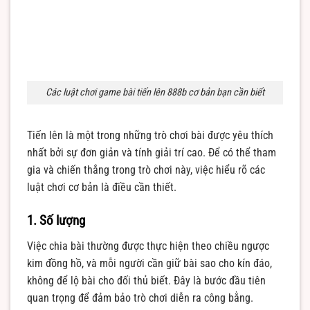
Các luật chơi game bài tiến lên 888b cơ bản bạn cần biết
Tiến lên là một trong những trò chơi bài được yêu thích
nhất bởi sự đơn giản và tính giải trí cao. Để có thể tham
gia và chiến thắng trong trò chơi này, việc hiểu rõ các
luật chơi cơ bản là điều cần thiết.
1. Số lượng
Việc chia bài thường được thực hiện theo chiều ngược
kim đồng hồ, và mỗi người cần giữ bài sao cho kín đáo,
không để lộ bài cho đối thủ biết. Đây là bước đầu tiên
quan trọng để đảm bảo trò chơi diễn ra công bằng.