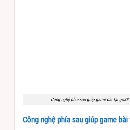
Công nghệ phía sau giúp game bài tại go88
Công nghệ phía sau giúp game bài