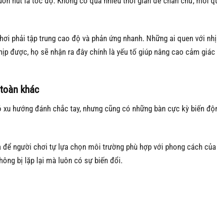
ốn hút là tốc độ. Không có quá nhiều thời gian để chần chừ, mỗi q
chơi phải tập trung cao độ và phản ứng nhanh. Những ai quen với nhị
hịp được, họ sẽ nhận ra đây chính là yếu tố giúp nâng cao cảm giác
 toàn khác
ó xu hướng đánh chắc tay, nhưng cũng có những bàn cực kỳ biến độn
mà để người chơi tự lựa chọn môi trường phù hợp với phong cách của
hông bị lặp lại mà luôn có sự biến đổi.