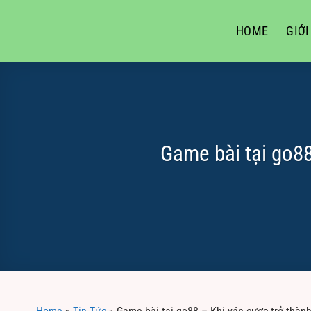
Skip
to
HOME
GIỚI
content
Game bài tại go88