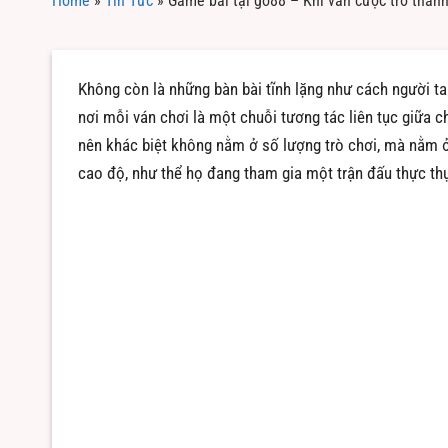
Home
»
Tin Tức
»
Game bài tại go88 – Khi ván cược trở thành
Không còn là những bàn bài tĩnh lặng như cách người ta
nơi mỗi ván chơi là một chuỗi tương tác liên tục giữa ch
nên khác biệt không nằm ở số lượng trò chơi, mà nằm ở 
cao độ, như thể họ đang tham gia một trận đấu thực thụ 