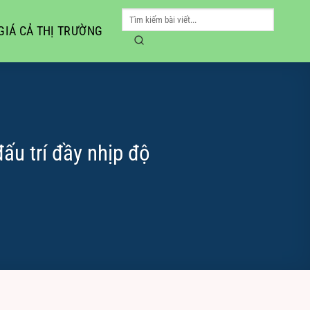
GIÁ CẢ THỊ TRƯỜNG
ấu trí đầy nhịp độ