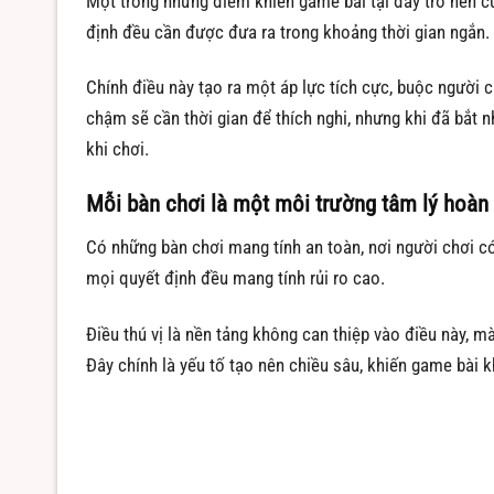
Một trong những điểm khiến game bài tại đây trở nên cu
định đều cần được đưa ra trong khoảng thời gian ngắn.
Chính điều này tạo ra một áp lực tích cực, buộc người 
chậm sẽ cần thời gian để thích nghi, nhưng khi đã bắt n
khi chơi.
Mỗi bàn chơi là một môi trường tâm lý hoàn
Có những bàn chơi mang tính an toàn, nơi người chơi c
mọi quyết định đều mang tính rủi ro cao.
Điều thú vị là nền tảng không can thiệp vào điều này, 
Đây chính là yếu tố tạo nên chiều sâu, khiến game bài k