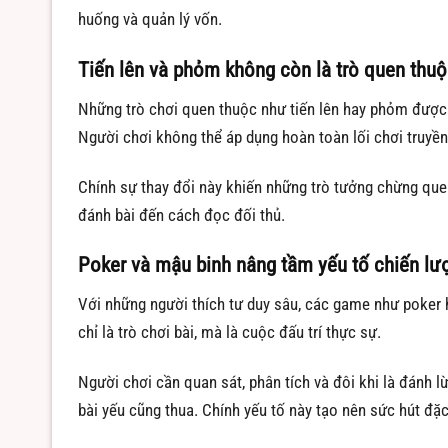
huống và quản lý vốn.
Tiến lên và phỏm không còn là trò quen thuộ
Những trò chơi quen thuộc như tiến lên hay phỏm được t
Người chơi không thể áp dụng hoàn toàn lối chơi truyền
Chính sự thay đổi này khiến những trò tưởng chừng quen 
đánh bài đến cách đọc đối thủ.
Poker và mậu binh nâng tầm yếu tố chiến lư
Với những người thích tư duy sâu, các game như poker 
chỉ là trò chơi bài, mà là cuộc đấu trí thực sự.
Người chơi cần quan sát, phân tích và đôi khi là đánh l
bài yếu cũng thua. Chính yếu tố này tạo nên sức hút đặc