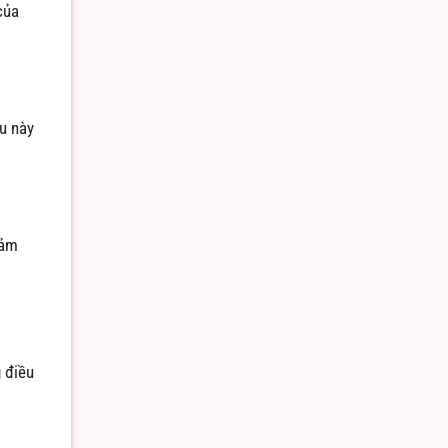
của
ều này
cảm
 điều