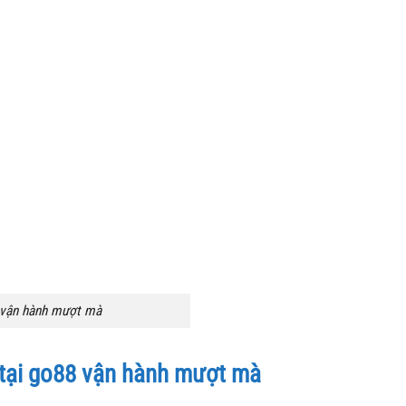
 vận hành mượt mà
 tại go88 vận hành mượt mà