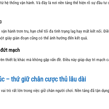
ừ hệ thống vận hành. Và đây là nơi nền tảng thể hiện rõ sự đầu tư 
c
ận hành trơn tru, hạn chế tối đa tình trạng lag hay mất kết nối. Đi
một giây gián đoạn cũng có thể ảnh hưởng đến kết quả.
ị đứt mạch
 trên thiết bị khác mà không gặp vấn đề. Điều này giúp duy trì mạch 
c – thứ giữ chân cược thủ lâu dài
ai trò rất lớn trong việc giữ chân người chơi. Nền tảng đã tận dụng