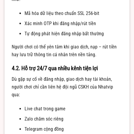
Mã hóa dữ liệu theo chuẩn SSL 256-bit
Xác minh OTP khi đăng nhập/rút tiền
Tự động phát hiện đăng nhập bất thường
Người chơi có thể yên tâm khi giao dịch, nạp – rút tiền
hay lưu trữ thông tin cá nhân trên nền tảng.
4.2. Hỗ trợ 24/7 qua nhiều kênh tiện lợi
Dù gặp sự cố về đăng nhập, giao dịch hay tài khoản,
người chơi chỉ cần liên hệ đội ngũ CSKH của Nhatvip
qua:
Live chat trong game
Zalo chăm sóc riêng
Telegram cộng đồng