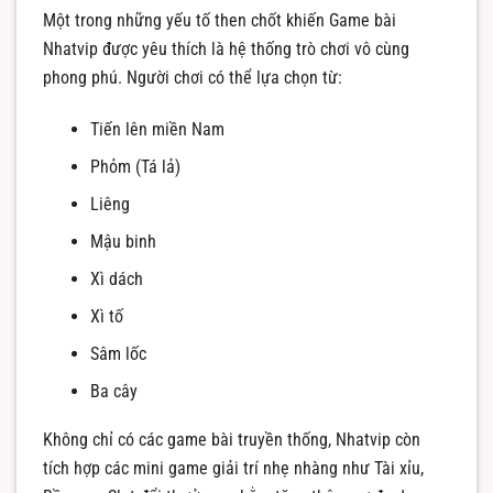
Một trong những yếu tố then chốt khiến Game bài
Nhatvip được yêu thích là hệ thống trò chơi vô cùng
phong phú. Người chơi có thể lựa chọn từ:
Tiến lên miền Nam
Phỏm (Tá lả)
Liêng
Mậu binh
Xì dách
Xì tố
Sâm lốc
Ba cây
Không chỉ có các game bài truyền thống, Nhatvip còn
tích hợp các mini game giải trí nhẹ nhàng như Tài xỉu,