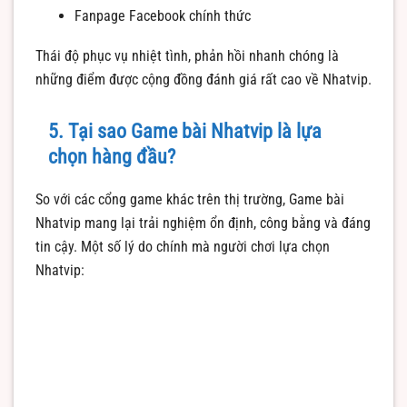
Fanpage Facebook chính thức
Thái độ phục vụ nhiệt tình, phản hồi nhanh chóng là
những điểm được cộng đồng đánh giá rất cao về Nhatvip.
5. Tại sao Game bài Nhatvip là lựa
chọn hàng đầu?
So với các cổng game khác trên thị trường, Game bài
Nhatvip mang lại trải nghiệm ổn định, công bằng và đáng
tin cậy. Một số lý do chính mà người chơi lựa chọn
Nhatvip: