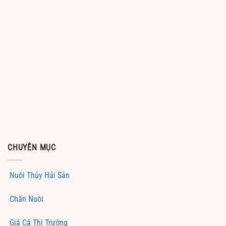
CHUYÊN MỤC
Nuôi Thủy Hải Sản
Chăn Nuôi
Giá Cả Thị Trường