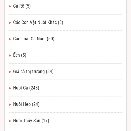
Cá Rô
(5)
Các Con Vật Nuôi Khác
(3)
Các Loại Cá Nuôi
(50)
Ếch
(5)
Giá cả thị trường
(34)
Nuôi Gà
(248)
Nuôi Heo
(24)
Nuôi Thủy Sản
(17)