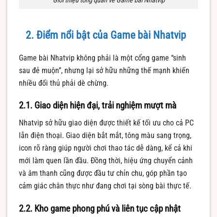
Giới thiệu tổng quan về Game bài Nhatvip
2. Điểm nổi bật của Game bài Nhatvip
Game bài Nhatvip không phải là một cổng game “sinh
sau đẻ muộn”, nhưng lại sở hữu những thế mạnh khiến
nhiều đối thủ phải dè chừng.
2.1. Giao diện hiện đại, trải nghiệm mượt mà
Nhatvip sở hữu giao diện được thiết kế tối ưu cho cả PC
lẫn điện thoại. Giao diện bắt mắt, tông màu sang trọng,
icon rõ ràng giúp người chơi thao tác dễ dàng, kể cả khi
mới làm quen lần đầu. Đồng thời, hiệu ứng chuyển cảnh
và âm thanh cũng được đầu tư chỉn chu, góp phần tạo
cảm giác chân thực như đang chơi tại sòng bài thực tế.
2.2. Kho game phong phú và liên tục cập nhật