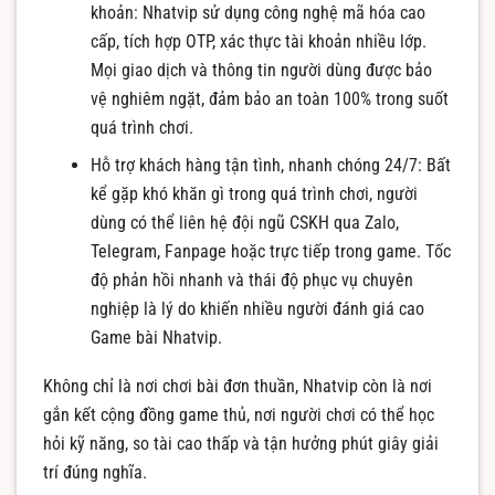
khoản: Nhatvip sử dụng công nghệ mã hóa cao
cấp, tích hợp OTP, xác thực tài khoản nhiều lớp.
Mọi giao dịch và thông tin người dùng được bảo
vệ nghiêm ngặt, đảm bảo an toàn 100% trong suốt
quá trình chơi.
Hỗ trợ khách hàng tận tình, nhanh chóng 24/7: Bất
kể gặp khó khăn gì trong quá trình chơi, người
dùng có thể liên hệ đội ngũ CSKH qua Zalo,
Telegram, Fanpage hoặc trực tiếp trong game. Tốc
độ phản hồi nhanh và thái độ phục vụ chuyên
nghiệp là lý do khiến nhiều người đánh giá cao
Game bài Nhatvip.
Không chỉ là nơi chơi bài đơn thuần, Nhatvip còn là nơi
gắn kết cộng đồng game thủ, nơi người chơi có thể học
hỏi kỹ năng, so tài cao thấp và tận hưởng phút giây giải
trí đúng nghĩa.