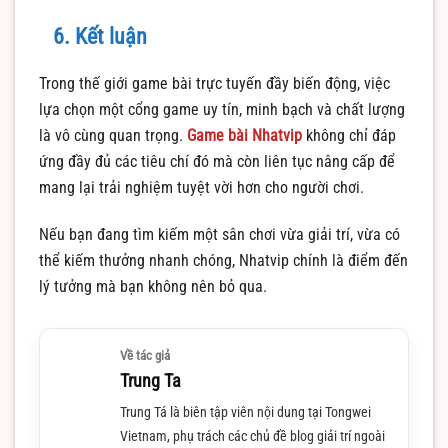
6. Kết luận
Trong thế giới game bài trực tuyến đầy biến động, việc
lựa chọn một cổng game uy tín, minh bạch và chất lượng
là vô cùng quan trọng.
Game bài Nhatvip
không chỉ đáp
ứng đầy đủ các tiêu chí đó mà còn liên tục nâng cấp để
mang lại trải nghiệm tuyệt vời hơn cho người chơi.
Nếu bạn đang tìm kiếm một sân chơi vừa giải trí, vừa có
thể kiếm thưởng nhanh chóng, Nhatvip chính là điểm đến
lý tưởng mà bạn không nên bỏ qua.
Về tác giả
Trung Ta
Trung Tá là biên tập viên nội dung tại Tongwei
Vietnam, phụ trách các chủ đề blog giải trí ngoài