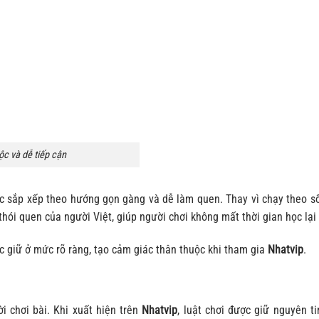
c và dễ tiếp cận
ợc sắp xếp theo hướng gọn gàng và dễ làm quen. Thay vì chạy theo số
hói quen của người Việt, giúp người chơi không mất thời gian học lại
ợc giữ ở mức rõ ràng, tạo cảm giác thân thuộc khi tham gia
Nhatvip
.
i chơi bài. Khi xuất hiện trên
Nhatvip
, luật chơi được giữ nguyên t