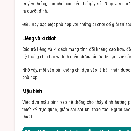
truyền thống, hạn chế các biến thể gây rối. Nhịp ván đượ
ra quyết định.
Điều này đặc biệt phù hợp với những ai chơi để giải trí 
Liêng và xì dách
Các trò liêng và xì dách mang tính đối kháng cao hơn, đò
hệ thống chia bài và tính điểm được tối ưu để hạn chế cả
Nhờ vậy, mỗi ván bài không chỉ dựa vào lá bài nhận được
phù hợp.
Mậu binh
Việc đưa mậu binh vào hệ thống cho thấy định hướng ph
thiết kế trực quan, giảm sai sót khi thao tác. Người chơ
thuật.