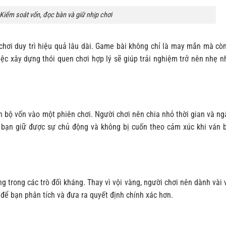
Kiểm soát vốn, đọc bàn và giữ nhịp chơi
 chơi duy trì hiệu quả lâu dài. Game bài không chỉ là may mắn mà cò
việc xây dựng thói quen chơi hợp lý sẽ giúp trải nghiệm trở nên nhẹ 
 bộ vốn vào một phiên chơi. Người chơi nên chia nhỏ thời gian và ng
 bạn giữ được sự chủ động và không bị cuốn theo cảm xúc khi ván b
ọng trong các trò đối kháng. Thay vì vội vàng, người chơi nên dành vài
 để bạn phân tích và đưa ra quyết định chính xác hơn.