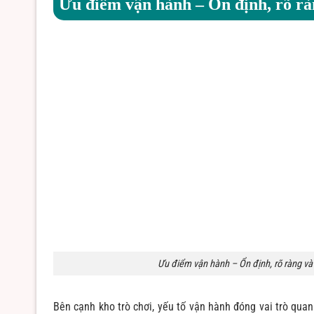
Ưu điểm vận hành – Ổn định, rõ ràn
Ưu điểm vận hành – Ổn định, rõ ràng và 
Bên cạnh kho trò chơi, yếu tố vận hành đóng vai trò quan