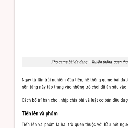
Kho game bài đa dạng – Truyền thống, quen thuộ
Ngay từ lần trải nghiệm đầu tiên, hệ thống game bài đư
nền tảng này tập trung vào những trò chơi đã ăn sâu vào t
Cách bố trí bàn chơi, nhịp chia bài và luật cơ bản đều đư
Tiến lên và phỏm
Tiến lên và phỏm là hai trò quen thuộc với hầu hết ngườ