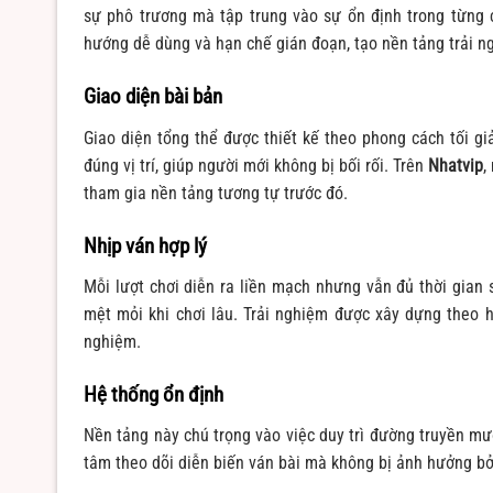
sự phô trương mà tập trung vào sự ổn định trong từng c
hướng dễ dùng và hạn chế gián đoạn, tạo nền tảng trải 
Giao diện bài bản
Giao diện tổng thể được thiết kế theo phong cách tối giả
đúng vị trí, giúp người mới không bị bối rối. Trên
Nhatvip
,
tham gia nền tảng tương tự trước đó.
Nhịp ván hợp lý
Mỗi lượt chơi diễn ra liền mạch nhưng vẫn đủ thời gian 
mệt mỏi khi chơi lâu. Trải nghiệm được xây dựng theo 
nghiệm.
Hệ thống ổn định
Nền tảng này chú trọng vào việc duy trì đường truyền mư
tâm theo dõi diễn biến ván bài mà không bị ảnh hưởng bởi 