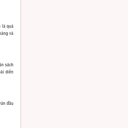
n là quá
nhàng và
ân sách
ài diễn
 ván đầu