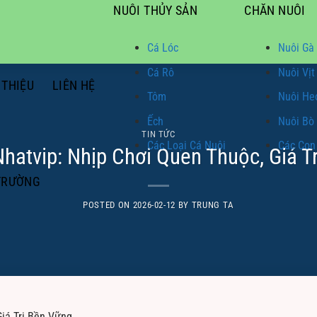
NUÔI THỦY SẢN
CHĂN NUÔI
Cá Lóc
Nuôi Gà
Cá Rô
Nuôi Vịt
 THIỆU
LIÊN HỆ
Tôm
Nuôi He
Ếch
Nuôi Bò
TIN TỨC
Các Loại Cá Nuôi
Các Con
hatvip: Nhịp Chơi Quen Thuộc, Giá T
 TRƯỜNG
POSTED ON
2026-02-12
BY
TRUNG TA
iá Trị Bền Vững