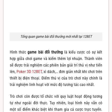
Tổng quan game bài đổi thưởng mới nhất tại 12BET
Hình thức
game bài đổi thưởng
là kiểu cược có sự kết
hợp giữa chơi game và kiếm thêm lợi nhuận. Thành viên
sẽ được trải nghiệm các phiên bản giải trí thú vị như tiến
lên,
Poker 3D 12BET
, xì dách,… đơn giản nhất khi chơi trên
thiết bị điện thoại. Điểm thú vị của trò chơi này chính là
trải nghiệm linh hoạt với mức độ tương tác cao nhất.
Trò chơi còn được tổ chức với quy luật hoạt động tương
tự như ngoài đời thực. Tuy nhiên, loại hình này vẫn có
một số điểm khác biệt khi tham gia cá cược trực tuyến.