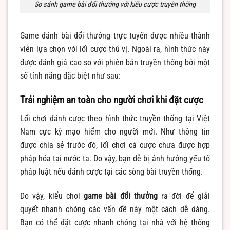
So sánh game bài đổi thưởng với kiểu cược truyền thống
Game đánh bài đổi thưởng trực tuyến được nhiều thành
viên lựa chọn với lối cược thú vị. Ngoài ra, hình thức này
được đánh giá cao so với phiên bản truyền thống bởi một
số tính năng đặc biệt như sau:
Trải nghiệm an toàn cho người chơi khi đặt cược
Lối chơi đánh cược theo hình thức truyền thống tại Việt
Nam cực kỳ mạo hiểm cho người mới. Như thông tin
được chia sẻ trước đó, lối chơi cá cược chưa được hợp
pháp hóa tại nước ta. Do vậy, bạn dễ bị ảnh hưởng yếu tố
pháp luật nếu đánh cược tại các sòng bài truyền thống.
Do vậy, kiểu chơi
game bài đổi thưởng
ra đời để giải
quyết nhanh chóng các vấn đề này một cách dễ dàng.
Bạn có thể đặt cược nhanh chóng tại nhà với hệ thống