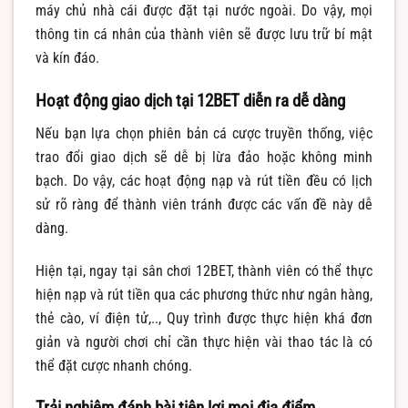
máy chủ nhà cái được đặt tại nước ngoài. Do vậy, mọi
thông tin cá nhân của thành viên sẽ được lưu trữ bí mật
và kín đáo.
Hoạt động giao dịch tại 12BET diễn ra dễ dàng
Nếu bạn lựa chọn phiên bản cá cược truyền thống, việc
trao đổi giao dịch sẽ dễ bị lừa đảo hoặc không minh
bạch. Do vậy, các hoạt động nạp và rút tiền đều có lịch
sử rõ ràng để thành viên tránh được các vấn đề này dễ
dàng.
Hiện tại, ngay tại sân chơi 12BET, thành viên có thể thực
hiện nạp và rút tiền qua các phương thức như ngân hàng,
thẻ cào, ví điện tử,.., Quy trình được thực hiện khá đơn
giản và người chơi chỉ cần thực hiện vài thao tác là có
thể đặt cược nhanh chóng.
Trải nghiệm đánh bài tiện lợi mọi địa điểm