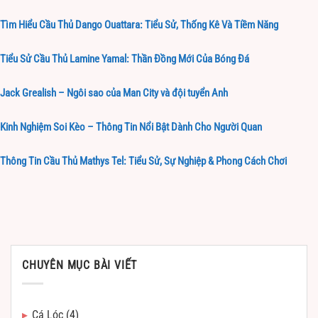
Tìm Hiểu Cầu Thủ Dango Ouattara: Tiểu Sử, Thống Kê Và Tiềm Năng
Tiểu Sử Cầu Thủ Lamine Yamal: Thần Đồng Mới Của Bóng Đá
Jack Grealish – Ngôi sao của Man City và đội tuyển Anh
Kinh Nghiệm Soi Kèo – Thông Tin Nổi Bật Dành Cho Người Quan
Thông Tin Cầu Thủ Mathys Tel: Tiểu Sử, Sự Nghiệp & Phong Cách Chơi
CHUYÊN MỤC BÀI VIẾT
Cá Lóc
(4)