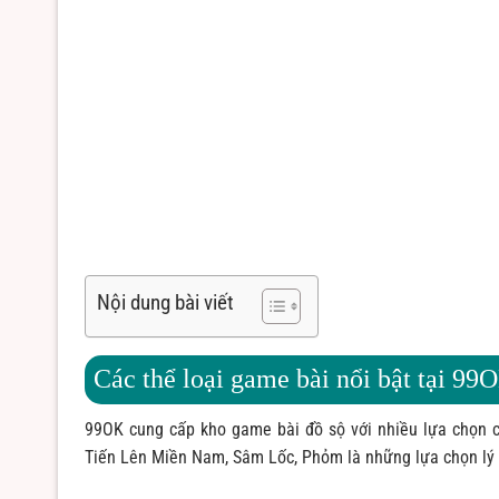
Nội dung bài viết
Các thể loại game bài nổi bật tại 99
99OK cung cấp kho game bài đồ sộ với nhiều lựa chọn ch
Tiến Lên Miền Nam, Sâm Lốc, Phỏm là những lựa chọn lý t