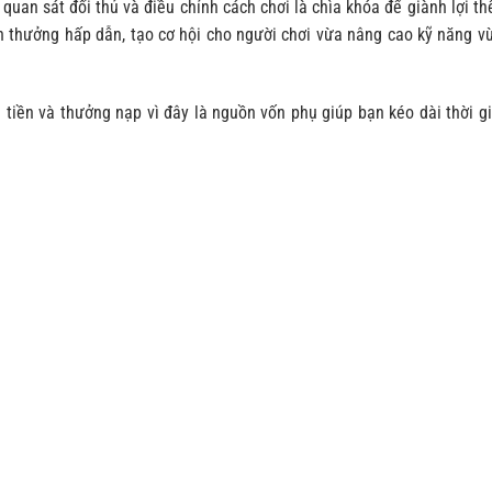
quan sát đối thủ và điều chỉnh cách chơi là chìa khóa để giành lợi t
n thưởng hấp dẫn, tạo cơ hội cho người chơi vừa nâng cao kỹ năng v
tiền và thưởng nạp vì đây là nguồn vốn phụ giúp bạn kéo dài thời gi