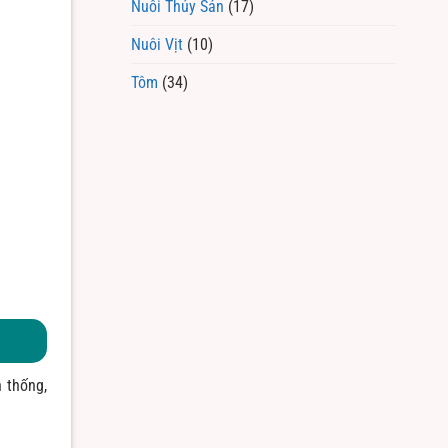
Nuôi Thủy Sản
(17)
Nuôi Vịt
(10)
Tôm
(34)
 thống,