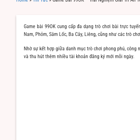
Game bài 99OK cung cấp đa dạng trò chơi bài trực tuy
Nam, Phỏm, Sâm Lốc, Ba Cây, Liêng, cũng như các trò chơi
Nhờ sự kết hợp giữa danh mục trò chơi phong phú, công ng
và thu hút thêm nhiều tài khoản đăng ký mới mỗi ngày.