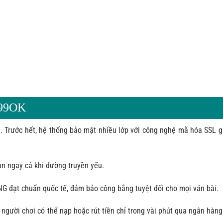
i 99OK
i. Trước hết, hệ thống bảo mật nhiều lớp với công nghệ mã hóa SSL g
oạn ngay cả khi đường truyền yếu.
RNG đạt chuẩn quốc tế, đảm bảo công bằng tuyệt đối cho mọi ván bài.
gười chơi có thể nạp hoặc rút tiền chỉ trong vài phút qua ngân hàng