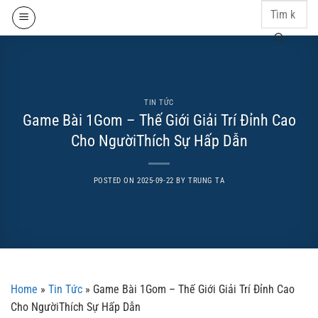
Skip
to
content
TIN TỨC
Game Bài 1Gom – Thế Giới Giải Trí Đỉnh Cao
Cho NgườiThích Sự Hấp Dẫn
POSTED ON
2025-09-22
BY
TRUNG TA
Home
»
Tin Tức
»
Game Bài 1Gom – Thế Giới Giải Trí Đỉnh Cao
Cho NgườiThích Sự Hấp Dẫn