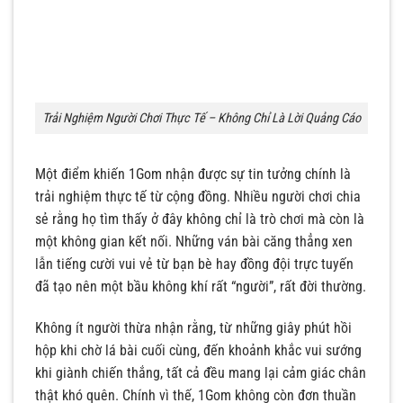
Trải Nghiệm Người Chơi Thực Tế – Không Chỉ Là Lời Quảng Cáo
Một điểm khiến 1Gom nhận được sự tin tưởng chính là
trải nghiệm thực tế từ cộng đồng. Nhiều người chơi chia
sẻ rằng họ tìm thấy ở đây không chỉ là trò chơi mà còn là
một không gian kết nối. Những ván bài căng thẳng xen
lẫn tiếng cười vui vẻ từ bạn bè hay đồng đội trực tuyến
đã tạo nên một bầu không khí rất “người”, rất đời thường.
Không ít người thừa nhận rằng, từ những giây phút hồi
hộp khi chờ lá bài cuối cùng, đến khoảnh khắc vui sướng
khi giành chiến thắng, tất cả đều mang lại cảm giác chân
thật khó quên. Chính vì thế, 1Gom không còn đơn thuần