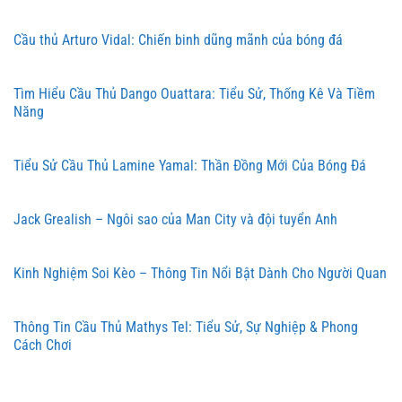
Cầu thủ Arturo Vidal: Chiến binh dũng mãnh của bóng đá
Tìm Hiểu Cầu Thủ Dango Ouattara: Tiểu Sử, Thống Kê Và Tiềm
Năng
Tiểu Sử Cầu Thủ Lamine Yamal: Thần Đồng Mới Của Bóng Đá
Jack Grealish – Ngôi sao của Man City và đội tuyển Anh
Kinh Nghiệm Soi Kèo – Thông Tin Nổi Bật Dành Cho Người Quan
Thông Tin Cầu Thủ Mathys Tel: Tiểu Sử, Sự Nghiệp & Phong
Cách Chơi