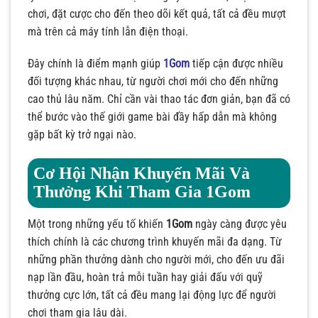
chơi, đặt cược cho đến theo dõi kết quả, tất cả đều mượt
mà trên cả máy tính lẫn điện thoại.
Đây chính là điểm mạnh giúp
1Gom
tiếp cận được nhiều
đối tượng khác nhau, từ người chơi mới cho đến những
cao thủ lâu năm. Chỉ cần vài thao tác đơn giản, bạn đã có
thể bước vào thế giới game bài đầy hấp dẫn mà không
gặp bất kỳ trở ngại nào.
Cơ Hội Nhận Khuyến Mãi Và
Thưởng Khi Tham Gia 1Gom
Một trong những yếu tố khiến
1Gom
ngày càng được yêu
thích chính là các chương trình khuyến mãi đa dạng. Từ
những phần thưởng dành cho người mới, cho đến ưu đãi
nạp lần đầu, hoàn trả mỗi tuần hay giải đấu với quỹ
thưởng cực lớn, tất cả đều mang lại động lực để người
chơi tham gia lâu dài.