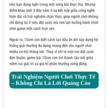
như bạn đang ngồi trong một sòng bài thực thụ. Nhưng
điểm khác biệt ở đây nằm ở sự kết hợp giữa công nghệ
hiện đại và trải nghiệm chân thực, giúp người chơi không
chỉ dừng lại ở việc đặt cược mà còn tận hưởng hành trình
chơi game một cách trọn vẹn.
Ngoài ra, 1Gom còn biết cách tạo dấu ấn khi xây dựng hệ
thống giải thưởng đa dạng, mang đến cho người chơi
nhiều cơ hội thắng lớn. Thay vì chỉ là một nơi đặt cược
đơn thuần, game bài 1Gom còn trở thành cầu nối giữa
niềm vui giải trí và giá trị phần thưởng xứng đáng.
Trải Nghiệm Người Chơi Thực Tế
– Không Chỉ Là Lời Quảng Cáo