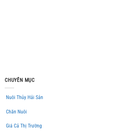
CHUYÊN MỤC
Nuôi Thủy Hải Sản
Chăn Nuôi
Giá Cả Thị Trường