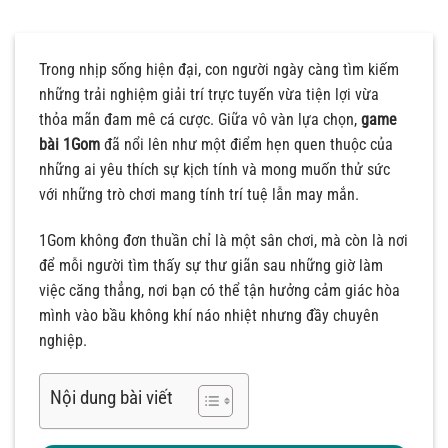
Trong nhịp sống hiện đại, con người ngày càng tìm kiếm
những trải nghiệm giải trí trực tuyến vừa tiện lợi vừa
thỏa mãn đam mê cá cược. Giữa vô vàn lựa chọn,
game
bài 1Gom
đã nổi lên như một điểm hẹn quen thuộc của
những ai yêu thích sự kịch tính và mong muốn thử sức
với những trò chơi mang tính trí tuệ lẫn may mắn.
1Gom không đơn thuần chỉ là một sân chơi, mà còn là nơi
để mỗi người tìm thấy sự thư giãn sau những giờ làm
việc căng thẳng, nơi bạn có thể tận hưởng cảm giác hòa
mình vào bầu không khí náo nhiệt nhưng đầy chuyên
nghiệp.
Nội dung bài viết