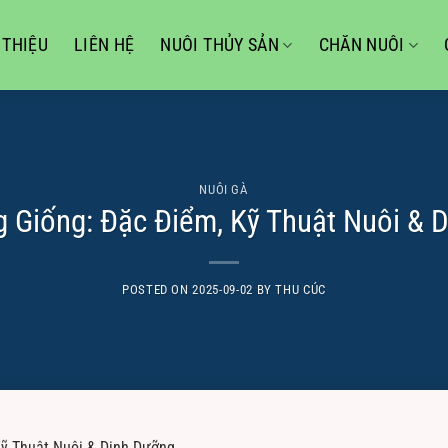
 THIỆU
LIÊN HỆ
NUÔI THỦY SẢN
CHĂN NUÔI
NUÔI GÀ
 Giống: Đặc Điểm, Kỹ Thuật Nuôi & 
POSTED ON
2025-09-02
BY
THU CÚC
Kỹ Thuật Nuôi & Dinh Dưỡng