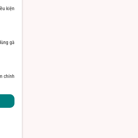
ều kiện
dùng gà
ận chính