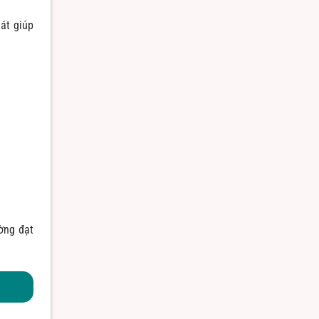
át giúp
ờng đạt