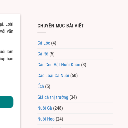
ại. Loài
CHUYÊN MỤC BÀI VIẾT
với văn
Cá Lóc
(4)
uôi làm
Cá Rô
(5)
iúp bạn
Các Con Vật Nuôi Khác
(3)
Các Loại Cá Nuôi
(50)
Ếch
(5)
Giá cả thị trường
(34)
Nuôi Gà
(248)
Nuôi Heo
(24)