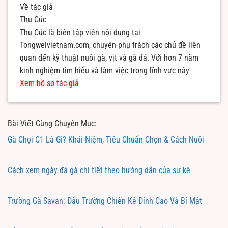
Về tác giả
Thu Cúc
Thu Cúc là biên tập viên nội dung tại
Tongweivietnam.com, chuyên phụ trách các chủ đề liên
quan đến kỹ thuật nuôi gà, vịt và gà đá. Với hơn 7 năm
kinh nghiệm tìm hiểu và làm việc trong lĩnh vực này
Xem hồ sơ tác giả
Bài Viết Cùng Chuyên Mục:
Gà Chọi C1 Là Gì? Khái Niệm, Tiêu Chuẩn Chọn & Cách Nuôi
Cách xem ngày đá gà chi tiết theo hướng dẫn của sư kê
Trường Gà Savan: Đấu Trường Chiến Kê Đỉnh Cao Và Bí Mật