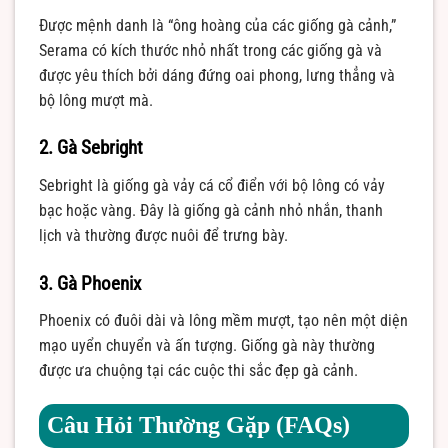
Được mệnh danh là “ông hoàng của các giống gà cảnh,”
Serama có kích thước nhỏ nhất trong các giống gà và
được yêu thích bởi dáng đứng oai phong, lưng thẳng và
bộ lông mượt mà.
2. Gà Sebright
Sebright là giống gà vảy cá cổ điển với bộ lông có vảy
bạc hoặc vàng. Đây là giống gà cảnh nhỏ nhắn, thanh
lịch và thường được nuôi để trưng bày.
3. Gà Phoenix
Phoenix có đuôi dài và lông mềm mượt, tạo nên một diện
mạo uyển chuyển và ấn tượng. Giống gà này thường
được ưa chuộng tại các cuộc thi sắc đẹp gà cảnh.
Câu Hỏi Thường Gặp (FAQs)