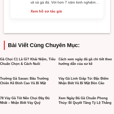
vịt và gà đá. Với hơn 7 năm kinh nghiệm
tìm hiểu và làm việc trong lĩnh vực này
Xem hồ sơ tác giả
Bài Viết Cùng Chuyên Mục:
Gà Chọi C1 Là Gì? Khái Niệm, Tiêu
Cách xem ngày đá gà chi tiết theo
Chuẩn Chọn & Cách Nuôi
hướng dẫn của sư kê
Trường Gà Savan: Đấu Trường
Vảy Gà Linh Giáp Tử: Đặc Điểm
Chiến Kê Đỉnh Cao Và Bí Mật
Nhận Biết Và Bí Mật Đòn Cáo
78 Vảy Gà Tốt Nên Chọi Đầy Đủ
Xem Ngày Đá Gà Chuẩn Phong
Nhất – Nhận Biết Vảy Quý
Thủy: Bí Quyết Tăng Tỷ Lệ Thắng