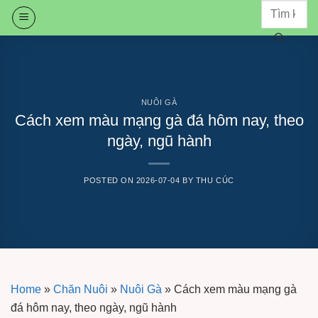
Skip
to
content
NUÔI GÀ
Cách xem màu mạng gà đá hôm nay, theo
ngày, ngũ hành
POSTED ON
2026-07-04
BY
THU CÚC
Home
»
Chăn Nuôi
»
Nuôi Gà
»
Cách xem màu mạng gà
đá hôm nay, theo ngày, ngũ hành