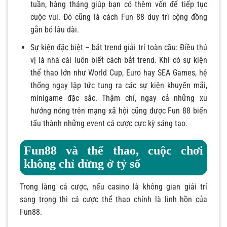
tuần, hàng tháng giúp bạn có thêm vốn để tiếp tục
cuộc vui. Đó cũng là cách Fun 88 duy trì cộng đồng
gắn bó lâu dài.
Sự kiện đặc biệt – bắt trend giải trí toàn cầu: Điều thú
vị là nhà cái luôn biết cách bắt trend. Khi có sự kiện
thể thao lớn như World Cup, Euro hay SEA Games, hệ
thống ngay lập tức tung ra các sự kiện khuyến mãi,
minigame đặc sắc. Thậm chí, ngay cả những xu
hướng nóng trên mạng xã hội cũng được Fun 88 biến
tấu thành những event cá cược cực kỳ sáng tạo.
Fun88 và thể thao, cuộc chơi
không chỉ dừng ở tỷ số
Trong làng cá cược, nếu casino là không gian giải trí
sang trọng thì cá cược thể thao chính là linh hồn của
Fun88.