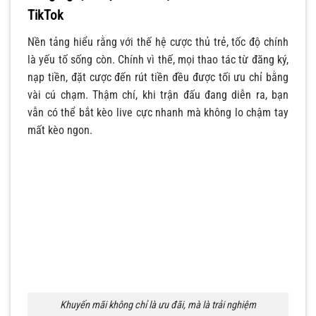
TikTok
Nền tảng hiểu rằng với thế hệ cược thủ trẻ, tốc độ chính
là yếu tố sống còn. Chính vì thế, mọi thao tác từ đăng ký,
nạp tiền, đặt cược đến rút tiền đều được tối ưu chỉ bằng
vài cú chạm. Thậm chí, khi trận đấu đang diễn ra, bạn
vẫn có thể bắt kèo live cực nhanh mà không lo chậm tay
mất kèo ngon.
Khuyến mãi không chỉ là ưu đãi, mà là trải nghiệm