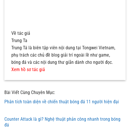
Về tác giả
Trung Ta
Trung Tá là biên tập viên nội dung tại Tongwei Vietnam,
phụ trách các chủ đề blog giải trí ngoài lề như game,
bóng đá và các nội dung thư giãn dành cho người đọc.
Xem hồ sơ tác giả
Bài Viết Cùng Chuyên Mục:
Phân tích toàn diện về chiến thuật bóng đá 11 người hiện đại
Counter Attack là gì? Nghệ thuật phản công nhanh trong bóng
đá