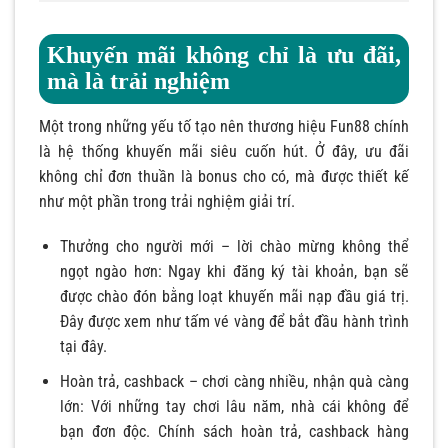
Khuyến mãi không chỉ là ưu đãi,
mà là trải nghiệm
Một trong những yếu tố tạo nên thương hiệu Fun88 chính
là hệ thống khuyến mãi siêu cuốn hút. Ở đây, ưu đãi
không chỉ đơn thuần là bonus cho có, mà được thiết kế
như một phần trong trải nghiệm giải trí.
Thưởng cho người mới – lời chào mừng không thể
ngọt ngào hơn: Ngay khi đăng ký tài khoản, bạn sẽ
được chào đón bằng loạt khuyến mãi nạp đầu giá trị.
Đây được xem như tấm vé vàng để bắt đầu hành trình
tại đây.
Hoàn trả, cashback – chơi càng nhiều, nhận quà càng
lớn: Với những tay chơi lâu năm, nhà cái không để
bạn đơn độc. Chính sách hoàn trả, cashback hàng