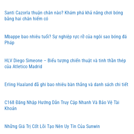
Santi Cazorla thuận chân nào? Khám phá khả năng chơi bóng
bằng hai chân hiếm có
Mbappe bao nhiêu tuổi? Sự nghiệp rực rỡ của ngôi sao bóng đá
Pháp
HLV Diego Simeone – Biểu tượng chiến thuật và tinh thần thép
của Atletico Madrid
Erling Haaland đã ghi bao nhiêu bàn thắng và danh sách chi tiết
C168 Đăng Nhập Hướng Dẫn Truy Cập Nhanh Và Bảo Vệ Tài
Khoản
Những Giá Trị Cốt Lõi Tạo Nên Uy Tín Của Sunwin