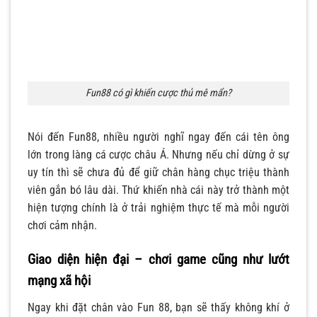
Fun88 có gì khiến cược thủ mê mẩn?
Nói đến Fun88, nhiều người nghĩ ngay đến cái tên ông
lớn trong làng cá cược châu Á. Nhưng nếu chỉ dừng ở sự
uy tín thì sẽ chưa đủ để giữ chân hàng chục triệu thành
viên gắn bó lâu dài. Thứ khiến nhà cái này trở thành một
hiện tượng chính là ở trải nghiệm thực tế mà mỗi người
chơi cảm nhận.
Giao diện hiện đại – chơi game cũng như lướt
mạng xã hội
Ngay khi đặt chân vào Fun 88, bạn sẽ thấy không khí ở