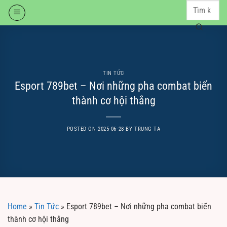
Skip
to
content
TIN TỨC
Esport 789bet – Nơi những pha combat biến
thành cơ hội thắng
POSTED ON
2025-06-28
BY
TRUNG TA
Home
»
Tin Tức
»
Esport 789bet – Nơi những pha combat biến
thành cơ hội thắng