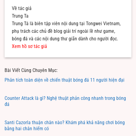
Về tác giả
Trung Ta
Trung Tá là biên tập viên nội dung tại Tongwei Vietnam,
phụ trách các chủ đề blog giải trí ngoài lề như game,
bóng đá và các nội dung thư giãn dành cho người đọc.
Xem hồ sơ tác giả
Bài Viết Cùng Chuyên Mục:
Phân tích toàn diện về chiến thuật bóng đá 11 người hiện đại
Counter Attack là gì? Nghệ thuật phản công nhanh trong bóng
đá
Santi Cazorla thuận chân nào? Khám phá khả năng chơi bóng
bằng hai chân hiếm có