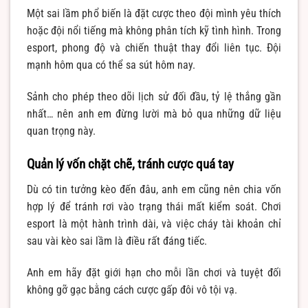
Một sai lầm phổ biến là đặt cược theo đội mình yêu thích
hoặc đội nổi tiếng mà không phân tích kỹ tình hình. Trong
esport, phong độ và chiến thuật thay đổi liên tục. Đội
mạnh hôm qua có thể sa sút hôm nay.
Sảnh cho phép theo dõi lịch sử đối đầu, tỷ lệ thắng gần
nhất… nên anh em đừng lười mà bỏ qua những dữ liệu
quan trọng này.
Quản lý vốn chặt chẽ, tránh cược quá tay
Dù có tin tưởng kèo đến đâu, anh em cũng nên chia vốn
hợp lý để tránh rơi vào trạng thái mất kiểm soát. Chơi
esport là một hành trình dài, và việc cháy tài khoản chỉ
sau vài kèo sai lầm là điều rất đáng tiếc.
Anh em hãy đặt giới hạn cho mỗi lần chơi và tuyệt đối
không gỡ gạc bằng cách cược gấp đôi vô tội vạ.