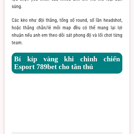
súng.
Các kèo như đội thắng, tổng số round, số lần headshot,
hoặc thắng chẵn/lẻ mỗi map đều có thể mang lại lợi
nhuận nếu anh em theo dõi sát phong độ và lối chơi từng
team.
Bí kíp vàng khi chinh chiến
Esport 789bet cho tân thủ