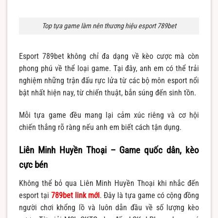
Top tựa game làm nên thương hiệu esport 789bet
Esport 789bet không chỉ đa dạng về kèo cược mà còn
phong phú về thể loại game. Tại đây, anh em có thể trải
nghiệm những trận đấu rực lửa từ các bộ môn esport nổi
bật nhất hiện nay, từ chiến thuật, bắn súng đến sinh tồn.
Mỗi tựa game đều mang lại cảm xúc riêng và cơ hội
chiến thắng rõ ràng nếu anh em biết cách tận dụng.
Liên Minh Huyền Thoại – Game quốc dân, kèo
cực bén
Không thể bỏ qua Liên Minh Huyền Thoại khi nhắc đến
esport tại
789bet link mới
. Đây là tựa game có cộng đồng
người chơi khổng lồ và luôn dẫn đầu về số lượng kèo