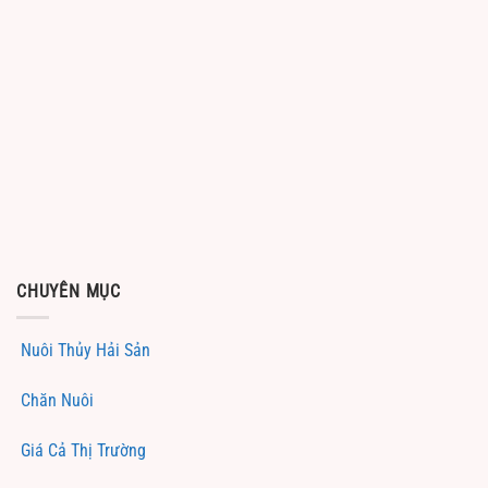
CHUYÊN MỤC
Nuôi Thủy Hải Sản
Chăn Nuôi
Giá Cả Thị Trường