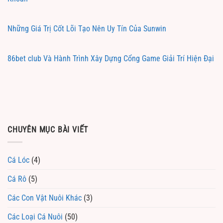
Những Giá Trị Cốt Lõi Tạo Nên Uy Tín Của Sunwin
86bet club Và Hành Trình Xây Dựng Cổng Game Giải Trí Hiện Đại
CHUYÊN MỤC BÀI VIẾT
Cá Lóc
(4)
Cá Rô
(5)
Các Con Vật Nuôi Khác
(3)
Các Loại Cá Nuôi
(50)