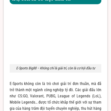
E-Sports Big88 – Không chỉ là giải trí, còn là cơ hội đầu tư
E-Sports không còn là trò chơi giải trí đơn thuần, mà đã
trở thành một ngành công nghiệp tỷ đô. Các giải đấu lớn
như CS:GO, Valorant, PUBG, League of Legends (LoL),
Mobile Legends… được tổ chức khắp thế giới với sự tham
gia của hàng trăm đội tuyển chuyên nghiệp, thu hút hàng