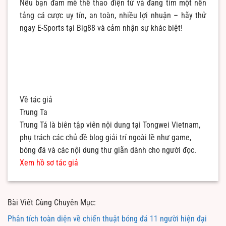
Nếu bạn đam mê thể thao điện tử và đang tìm một nền
tảng cá cược uy tín, an toàn, nhiều lợi nhuận – hãy thử
ngay E-Sports tại Big88 và cảm nhận sự khác biệt!
Về tác giả
Trung Ta
Trung Tá là biên tập viên nội dung tại Tongwei Vietnam,
phụ trách các chủ đề blog giải trí ngoài lề như game,
bóng đá và các nội dung thư giãn dành cho người đọc.
Xem hồ sơ tác giả
Bài Viết Cùng Chuyên Mục:
Phân tích toàn diện về chiến thuật bóng đá 11 người hiện đại