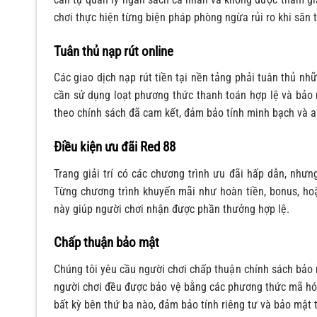
chơi thực hiện từng biện pháp phòng ngừa rủi ro khi săn 
Tuân thủ nạp rút online
Các giao dịch nạp rút tiền tại nền tảng phải tuân thủ nh
cần sử dụng loạt phương thức thanh toán hợp lệ và bảo m
theo chính sách đã cam kết, đảm bảo tính minh bạch và a
Điều kiện ưu đãi Red 88
Trang giải trí có các chương trình ưu đãi hấp dẫn, như
Từng chương trình khuyến mãi như hoàn tiền, bonus, hoặ
này giúp người chơi nhận được phần thưởng hợp lệ.
Chấp thuận bảo mật
Chúng tôi yêu cầu người chơi chấp thuận chính sách bảo m
người chơi đều được bảo vệ bằng các phương thức mã hóa
bất kỳ bên thứ ba nào, đảm bảo tính riêng tư và bảo mật t