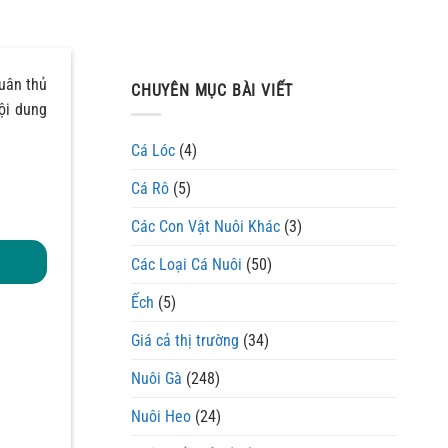
tuân thủ
CHUYÊN MỤC BÀI VIẾT
ội dung
Cá Lóc
(4)
Cá Rô
(5)
Các Con Vật Nuôi Khác
(3)
Các Loại Cá Nuôi
(50)
Ếch
(5)
Giá cả thị trường
(34)
Nuôi Gà
(248)
Nuôi Heo
(24)