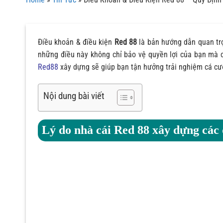
Điều khoản & điều kiện
Red 88
là bản hướng dẫn quan trọ
những điều này không chỉ bảo vệ quyền lợi của bạn mà c
Red88
xây dựng sẽ giúp bạn tận hưởng trải nghiệm cá cư
Nội dung bài viết
Lý do nhà cái Red 88 xây dựng các