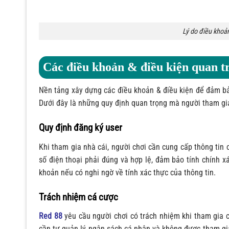
Lý do điều khoả
Các điều khoản & điều kiện quan t
Nền tảng xây dựng các điều khoản & điều kiện để đảm bả
Dưới đây là những quy định quan trọng mà người tham gia
Quy định đăng ký user
Khi tham gia nhà cái, người chơi cần cung cấp thông tin 
số điện thoại phải đúng và hợp lệ, đảm bảo tính chính xá
khoản nếu có nghi ngờ về tính xác thực của thông tin.
Trách nhiệm cá cược
Red 88
yêu cầu người chơi có trách nhiệm khi tham gia c
cần tự quản lý ngân sách cá nhân và không được tham gi