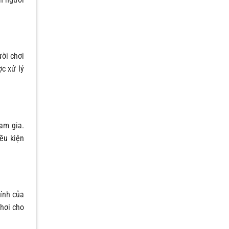
ười chơi
ợc xử lý
am gia.
ều kiện
hính của
hơi cho