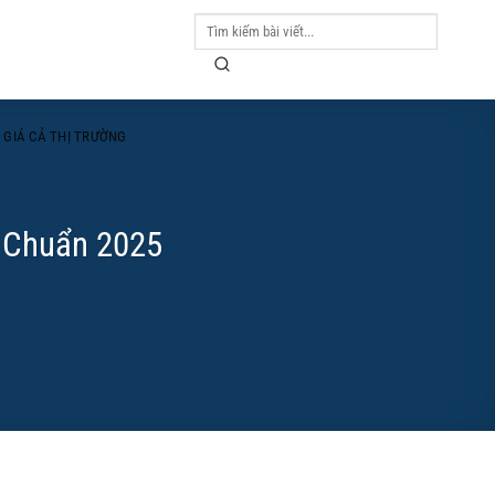
GIÁ CẢ THỊ TRƯỜNG
c Chuẩn 2025