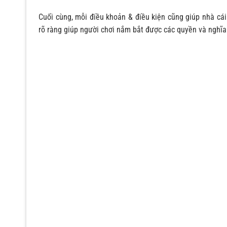
Cuối cùng, mỗi điều khoản & điều kiện cũng giúp nhà cái
rõ ràng giúp người chơi nắm bắt được các quyền và nghĩa 