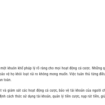
p một khuôn khổ pháp lý rõ ràng cho mọi hoạt động cá cược. Những q
 bảo vệ họ khỏi loạt rủi ro không mong muốn. Việc tuân thủ từng điề
an toàn.
át và giám sát các hoạt động cá cược, bảo vệ tài khoản của người ch
nh cách thức sử dụng tài khoản, quản lý tiền cược, nạp rút tiền, gi