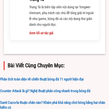
Trung Tá là biên tập viên nội dung tại Tongwei
Vietnam, phụ trách các chủ đề blog giải trí ngoài
lề như game, bóng đá và các nội dung thư giãn
dành cho người đọc.
Xem hồ sơ tác giả
Bài Viết Cùng Chuyên Mục:
Phân tích toàn diện về chiến thuật bóng đá 11 người hiện đại
Counter Attack là gì? Nghệ thuật phản công nhanh trong bóng đá
Santi Cazorla thuận chân nào? Khám phá khả năng chơi bóng bằng hai chân
hiếm có