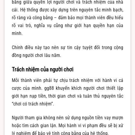
bằng giữa quyền lợi người chơi và trách nhiệm của nhà
cái. Hệ thống được xây dựng trên nguyên tắc minh bạch,
rõ ràng và công bằng – đảm bảo mọi thành viên đều hiểu
rõ vai trò, nghĩa vụ cũng như giới hạn quyền hạn của
mình.
Chính điều này tạo nên sự tin cậy tuyệt đối trong cộng
đồng người chơi lâu năm.
Trách nhiệm của người chơi
Mỗi thành viên phải tự chịu trách nhiệm với hành vi cá
cược của mình. gg88 khuyến khích người chơi thiết lập
giới hạn nạp tiền, thời gian chơi và tuân thủ nguyên tắc
“chơi có trách nhiệm”.
Người tham gia không nên sử dụng nguồn tiền vay mượn
hoặc tìm cách gian lận. Mọi hành vi vi phạm đều sẽ bị xử
lý nghiêm để bảo vệ tính công bằng của hệ thống.