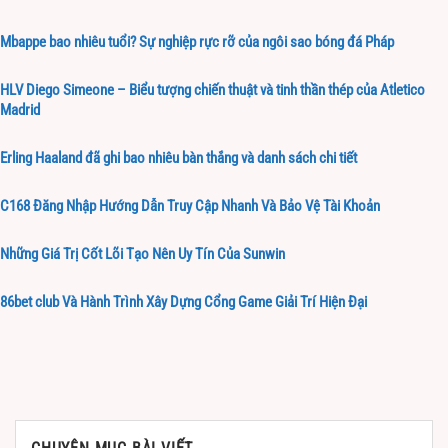
Mbappe bao nhiêu tuổi? Sự nghiệp rực rỡ của ngôi sao bóng đá Pháp
HLV Diego Simeone – Biểu tượng chiến thuật và tinh thần thép của Atletico
Madrid
Erling Haaland đã ghi bao nhiêu bàn thắng và danh sách chi tiết
C168 Đăng Nhập Hướng Dẫn Truy Cập Nhanh Và Bảo Vệ Tài Khoản
Những Giá Trị Cốt Lõi Tạo Nên Uy Tín Của Sunwin
86bet club Và Hành Trình Xây Dựng Cổng Game Giải Trí Hiện Đại