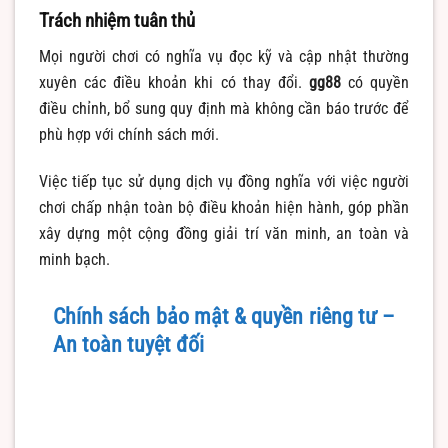
Trách nhiệm tuân thủ
Mọi người chơi có nghĩa vụ đọc kỹ và cập nhật thường
xuyên các điều khoản khi có thay đổi.
gg88
có quyền
điều chỉnh, bổ sung quy định mà không cần báo trước để
phù hợp với chính sách mới.
Việc tiếp tục sử dụng dịch vụ đồng nghĩa với việc người
chơi chấp nhận toàn bộ điều khoản hiện hành, góp phần
xây dựng một cộng đồng giải trí văn minh, an toàn và
minh bạch.
Chính sách bảo mật & quyền riêng tư –
An toàn tuyệt đối