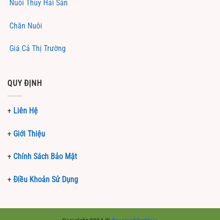
Nuôi Thủy Hải Sản
Chăn Nuôi
Giá Cả Thị Trường
QUY ĐỊNH
+
Liên Hệ
+
Giới Thiệu
+
Chính Sách Bảo Mật
+
Điều Khoản Sử Dụng