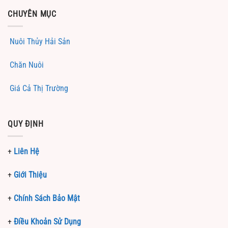
CHUYÊN MỤC
Nuôi Thủy Hải Sản
Chăn Nuôi
Giá Cả Thị Trường
QUY ĐỊNH
+
Liên Hệ
+
Giới Thiệu
+
Chính Sách Bảo Mật
+
Điều Khoản Sử Dụng