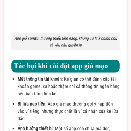
App giả sunwin thường thiếu tính năng, không có link chính chủ
và yêu cầu quyền lạ
Tác hại khi cài đặt app giả mạo
Mất thông tin tài khoản
: Kẻ gian có thể đánh cắp tài
khoản game, xu hoặc thậm chí cả thông tin ngân hàng
nếu bạn từng liên kết.
Bị lừa nạp tiền
: App giả mạo thường gợi ý nạp tiền
vào ví riêng, nhưng thực chất là ví cá nhân của kẻ lừa
đảo.
Ảnh hưởng thiết bị
: Một số app còn chứa mã độc,