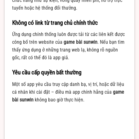
chức năng như sự kiện, vòng quay miễn phí, hỗ trợ trực
tuyến hoặc hệ thống đổi thưởng.
Không có link từ trang chủ chính thức
Ứng dụng chính thống luôn được tải từ các liên kết được
công bố trên website của
game bài sunwin
. Nếu bạn tìm
thấy ứng dụng ở những trang web lạ, không rõ nguồn
gốc, rất có thể đó là app giả.
Yêu cầu cấp quyền bất thường
Một số app yêu cầu truy cập danh bạ, vị trí, hoặc dữ liệu
cá nhân khi cài đặt – điều mà app chính hãng của
game
bài sunwin
không bao giờ thực hiện.