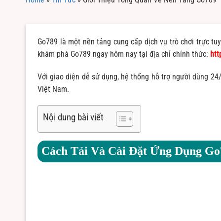
Go789 là một nền tảng cung cấp dịch vụ trò chơi trực tuy
khám phá Go789 ngay hôm nay tại địa chỉ chính thức:
htt
Với giao diện dễ sử dụng, hệ thống hỗ trợ người dùng 24
Việt Nam.
Nội dung bài viết
Cách Tải Và Cài Đặt Ứng Dụng Go