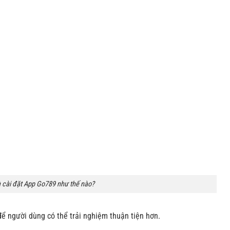
à cài đặt App Go789 như thế nào?
ể người dùng có thể trải nghiệm thuận tiện hơn.