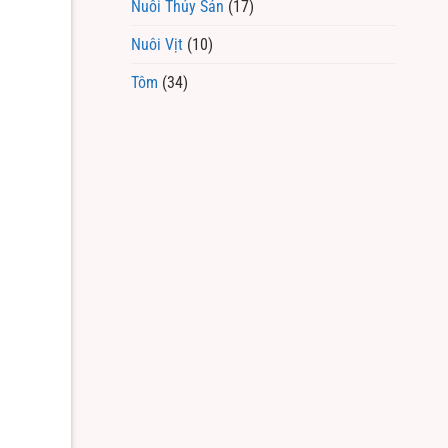
Nuôi Thủy Sản
(17)
Nuôi Vịt
(10)
Tôm
(34)