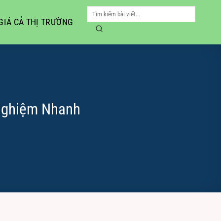
GIÁ CẢ THỊ TRƯỜNG
 Nghiệm Nhanh