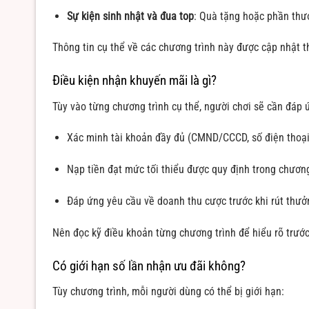
Sự kiện sinh nhật và đua top
: Quà tặng hoặc phần thưở
Thông tin cụ thể về các chương trình này được cập nhật 
Điều kiện nhận khuyến mãi là gì?
Tùy vào từng chương trình cụ thể, người chơi sẽ cần đáp
Xác minh tài khoản đầy đủ (CMND/CCCD, số điện thoại
Nạp tiền đạt mức tối thiểu được quy định trong chương
Đáp ứng yêu cầu về doanh thu cược trước khi rút thưở
Nên đọc kỹ điều khoản từng chương trình để hiểu rõ trước
Có giới hạn số lần nhận ưu đãi không?
Tùy chương trình, mỗi người dùng có thể bị giới hạn: