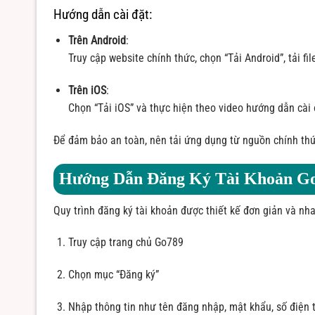
Hướng dẫn cài đặt:
Trên Android
:
Truy cập website chính thức, chọn “Tải Android”, tải f
Trên iOS
:
Chọn “Tải iOS” và thực hiện theo video hướng dẫn cài 
Để đảm bảo an toàn, nên tải ứng dụng từ nguồn chính t
Hướng Dẫn Đăng Ký Tài Khoản G
Quy trình đăng ký tài khoản được thiết kế đơn giản và nh
Truy cập trang chủ Go789
Chọn mục “Đăng ký”
Nhập thông tin như tên đăng nhập, mật khẩu, số điện 