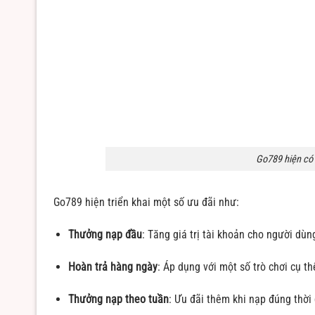
Go789 hiện có
Go789 hiện triển khai một số ưu đãi như:
Thưởng nạp đầu
: Tăng giá trị tài khoản cho người dùn
Hoàn trả hàng ngày
: Áp dụng với một số trò chơi cụ th
Thưởng nạp theo tuần
: Ưu đãi thêm khi nạp đúng thời