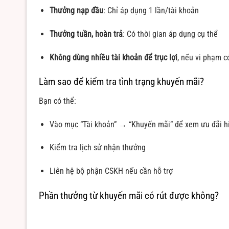
Thưởng nạp đầu
: Chỉ áp dụng 1 lần/tài khoản
Thưởng tuần, hoàn trả
: Có thời gian áp dụng cụ thể
Không dùng nhiều tài khoản để trục lợi
, nếu vi phạm c
Làm sao để kiểm tra tình trạng khuyến mãi?
Bạn có thể:
Vào mục “Tài khoản” → “Khuyến mãi” để xem ưu đãi hi
Kiểm tra lịch sử nhận thưởng
Liên hệ bộ phận CSKH nếu cần hỗ trợ
Phần thưởng từ khuyến mãi có rút được không?