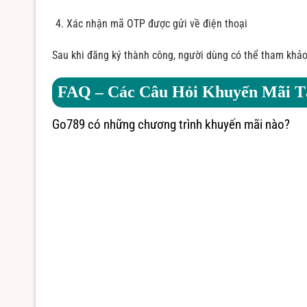
Xác nhận mã OTP được gửi về điện thoại
Sau khi đăng ký thành công, người dùng có thể tham khảo 
FAQ – Các Câu Hỏi Khuyến Mãi T
Go789 có những chương trình khuyến mãi nào?