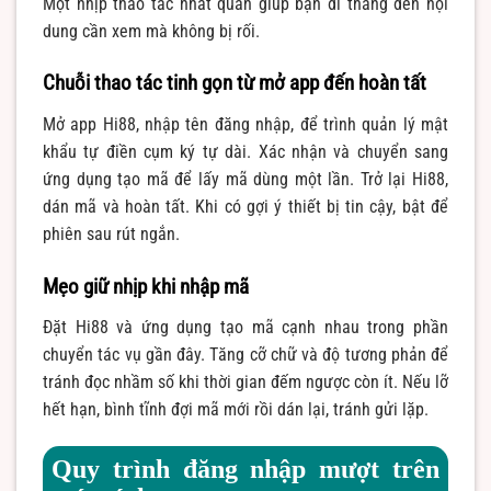
Một nhịp thao tác nhất quán giúp bạn đi thẳng đến nội
dung cần xem mà không bị rối.
Chuỗi thao tác tinh gọn từ mở app đến hoàn tất
Mở app Hi88, nhập tên đăng nhập, để trình quản lý mật
khẩu tự điền cụm ký tự dài. Xác nhận và chuyển sang
ứng dụng tạo mã để lấy mã dùng một lần. Trở lại Hi88,
dán mã và hoàn tất. Khi có gợi ý thiết bị tin cậy, bật để
phiên sau rút ngắn.
Mẹo giữ nhịp khi nhập mã
Đặt Hi88 và ứng dụng tạo mã cạnh nhau trong phần
chuyển tác vụ gần đây. Tăng cỡ chữ và độ tương phản để
tránh đọc nhầm số khi thời gian đếm ngược còn ít. Nếu lỡ
hết hạn, bình tĩnh đợi mã mới rồi dán lại, tránh gửi lặp.
Quy trình đăng nhập mượt trên