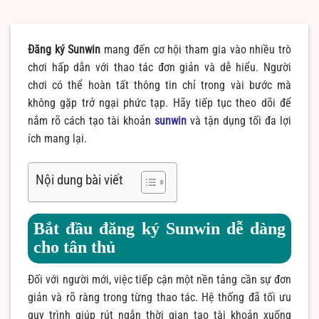
Đăng ký Sunwin
mang đến cơ hội tham gia vào nhiều trò
chơi hấp dẫn với thao tác đơn giản và dễ hiểu. Người
chơi có thể hoàn tất thông tin chỉ trong vài bước mà
không gặp trở ngại phức tạp. Hãy tiếp tục theo dõi để
nắm rõ cách tạo tài khoản
sunwin
và tận dụng tối đa lợi
ích mang lại.
Nội dung bài viết
Bắt đầu đăng ký Sunwin dễ dàng
cho tân thủ
Đối với người mới, việc tiếp cận một nền tảng cần sự đơn
giản và rõ ràng trong từng thao tác. Hệ thống đã tối ưu
quy trình giúp rút ngắn thời gian tạo tài khoản xuống