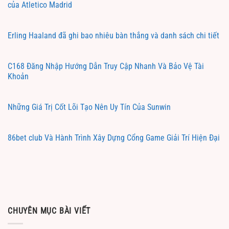
của Atletico Madrid
Erling Haaland đã ghi bao nhiêu bàn thắng và danh sách chi tiết
C168 Đăng Nhập Hướng Dẫn Truy Cập Nhanh Và Bảo Vệ Tài
Khoản
Những Giá Trị Cốt Lõi Tạo Nên Uy Tín Của Sunwin
86bet club Và Hành Trình Xây Dựng Cổng Game Giải Trí Hiện Đại
CHUYÊN MỤC BÀI VIẾT