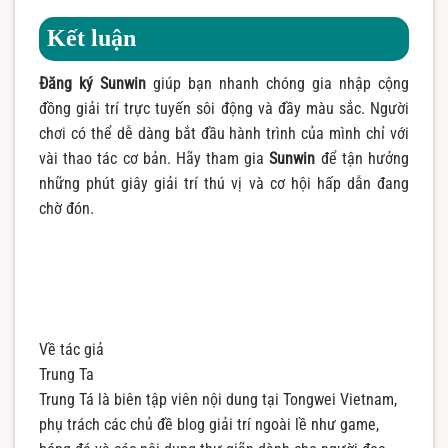
Kết luận
Đăng ký Sunwin
giúp bạn nhanh chóng gia nhập cộng
đồng giải trí trực tuyến sôi động và đầy màu sắc. Người
chơi có thể dễ dàng bắt đầu hành trình của mình chỉ với
vài thao tác cơ bản. Hãy tham gia
Sunwin
để tận hưởng
những phút giây giải trí thú vị và cơ hội hấp dẫn đang
chờ đón.
Về tác giả
Trung Ta
Trung Tá là biên tập viên nội dung tại Tongwei Vietnam,
phụ trách các chủ đề blog giải trí ngoài lề như game,