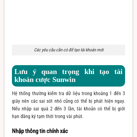
Các yêu cầu cần có để tạo tài khoản mới
Lưu ý quan trọng khi tạo tài
khoản cược Sunwin
Hệ thống thường kiểm tra dữ liệu trong khoảng 1 đến 3
giây nên các sai sót nhỏ cũng có thể bị phát hiện ngay.
Nếu nhập sai quá 2 đến 3 lần, tài khoản có thể bị giới
hạn đăng ký tạm thời trong vài phút.
Nhập thông tin chính xác