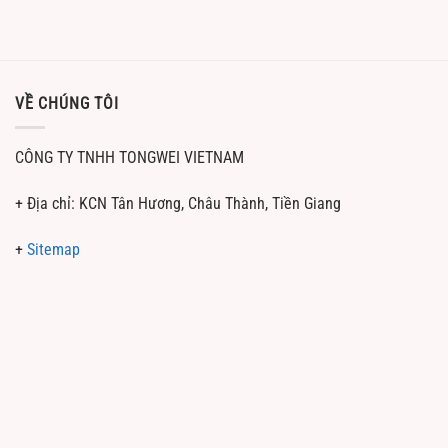
VỀ CHÚNG TÔI
CÔNG TY TNHH TONGWEI VIETNAM
+ Địa chỉ: KCN Tân Hương, Châu Thành, Tiền Giang
+
Sitemap