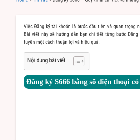
Việc Đăng ký tài khoản là bước đầu tiên và quan trọng n
Bài viết này sẽ hướng dẫn bạn chi tiết từng bước Đăng ký
tuyến một cách thuận lợi và hiệu quả.
Nội dung bài viết
Đăng ký S666 bằng số điện thoại có