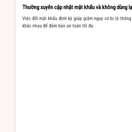
Thường xuyên cập nhật mật khẩu và không dùng lại
Việc đổi mật khẩu định kỳ giúp giảm nguy cơ bị lộ thông
khác nhau để đảm bảo an toàn tối đa.