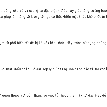
thường, chữ số và các ký tự đặc biệt – điều này giúp tăng cường bảo
tự giúp làm tăng số lượng tổ hợp có thể, khiến mật khẩu khó bị đoán
cụm từ phổ biến rất dễ bị kẻ xấu khai thác. Hãy tránh sử dụng những 
 với mật khẩu ngắn. Độ dài hợp lý giúp tăng khả năng bảo vệ tài kho
quen thuộc với bản thân, rồi viết tắt hoặc thêm ký tự đặc biệt để