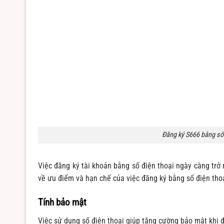
Đăng ký S666 bằng số 
Việc đăng ký tài khoản bằng số điện thoại ngày càng trở 
về ưu điểm và hạn chế của việc đăng ký bằng số điện thoại
Tính bảo mật
Việc sử dụng số điện thoại giúp tăng cường bảo mật khi 