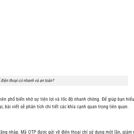
điện thoại có nhanh và an toàn?
nên phổ biến nhờ sự tiện lợi và tốc độ nhanh chóng. Để giúp bạn hiể
, bài viết sẽ phân tích chi tiết các khía cạnh quan trọng liên quan.
đăng nhập. Mã OTP được gửi về điện thoại chỉ sử dụng một lần, giảm 