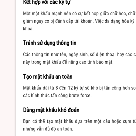
Kết hợp với các ký tự
Một mật khẩu mạnh nên có sự kết hợp giữa chữ hoa, chữ 
giảm nguy cơ bị đánh cắp tài khoản. Việc đa dạng hóa ký 
khóa.
Tránh sử dụng thông tin
Các thông tin như tên, ngày sinh, số điện thoại hay các 
này trong mật khẩu để nâng cao tính bảo mật.
Tạo mật khẩu an toàn
Mật khẩu dài từ 8 đến 12 ký tự sẽ khó bị tấn công hơn so
các hình thức tấn công brute force.
Dùng mật khẩu khó đoán
Bạn có thể tạo mật khẩu dựa trên một câu hoặc cụm từ 
nhưng vẫn đủ độ an toàn.