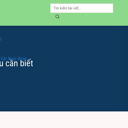
o
 Vật Nuôi Khác
u cần biết