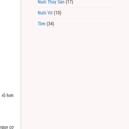
Nuôi Thủy Sản
(17)
Nuôi Vịt
(10)
Tôm
(34)
u rõ hơn
nguy cơ