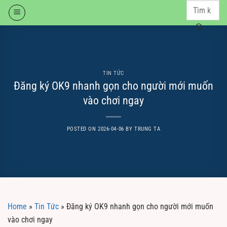
Skip
to
content
TIN TỨC
Đăng ký OK9 nhanh gọn cho người mới muốn
vào chơi ngay
POSTED ON
2026-04-06
BY
TRUNG TA
Home
»
Tin Tức
»
Đăng ký OK9 nhanh gọn cho người mới muốn
vào chơi ngay