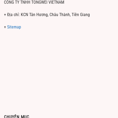
CÔNG TY TNHH TONGWEI VIETNAM
+ Địa chỉ: KCN Tân Hương, Châu Thành, Tiền Giang
+
Sitemap
CHUYÊN MỤC