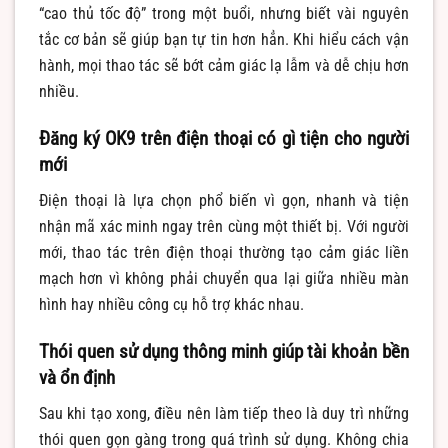
“cao thủ tốc độ” trong một buổi, nhưng biết vài nguyên
tắc cơ bản sẽ giúp bạn tự tin hơn hẳn. Khi hiểu cách vận
hành, mọi thao tác sẽ bớt cảm giác lạ lẫm và dễ chịu hơn
nhiều.
Đăng ký OK9 trên điện thoại có gì tiện cho người
mới
Điện thoại là lựa chọn phổ biến vì gọn, nhanh và tiện
nhận mã xác minh ngay trên cùng một thiết bị. Với người
mới, thao tác trên điện thoại thường tạo cảm giác liền
mạch hơn vì không phải chuyển qua lại giữa nhiều màn
hình hay nhiều công cụ hỗ trợ khác nhau.
Thói quen sử dụng thông minh giúp tài khoản bền
và ổn định
Sau khi tạo xong, điều nên làm tiếp theo là duy trì những
thói quen gọn gàng trong quá trình sử dụng. Không chia