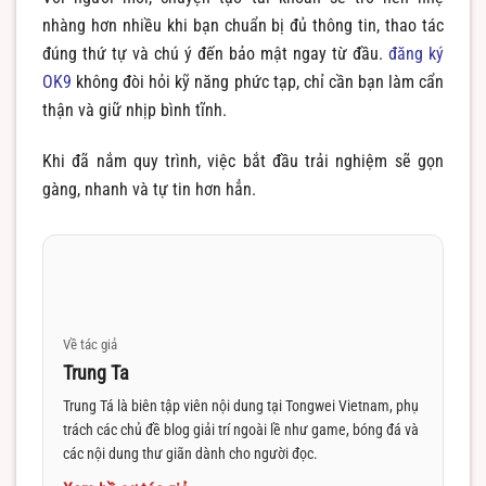
nhàng hơn nhiều khi bạn chuẩn bị đủ thông tin, thao tác
đúng thứ tự và chú ý đến bảo mật ngay từ đầu.
đăng ký
OK9
không đòi hỏi kỹ năng phức tạp, chỉ cần bạn làm cẩn
thận và giữ nhịp bình tĩnh.
Khi đã nắm quy trình, việc bắt đầu trải nghiệm sẽ gọn
gàng, nhanh và tự tin hơn hẳn.
Về tác giả
Trung Ta
Trung Tá là biên tập viên nội dung tại Tongwei Vietnam, phụ
trách các chủ đề blog giải trí ngoài lề như game, bóng đá và
các nội dung thư giãn dành cho người đọc.