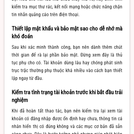
kiểm tra mục thư rác, kết nối mạng hoặc chức năng chặn
tin nhắn quảng cáo trên điện thoại.
Thiết lập mật khẩu và bảo mật sao cho dễ nhớ mà
khó đoán
Sau khi xác minh thành công, bạn nên dành thêm chút
thời gian để rà lại phần bảo mật. Đừng xem đây là thủ
tục phụ cho có. Tài khoản dùng lâu hay chóng phát sinh
trục trặc thường phụ thuộc khá nhiều vào cách bạn thiết
lập ngay từ đầu.
Kiểm tra tình trạng tài khoản trước khi bắt đầu trải
nghiệm
Khi đã hoàn tất thao tác, bạn nên kiểm tra lại xem tài
khoản có đăng nhập được ổn định hay chưa, thông tin cá
nhân hiển thị có đúng không và các mục cơ bản đã sẵn