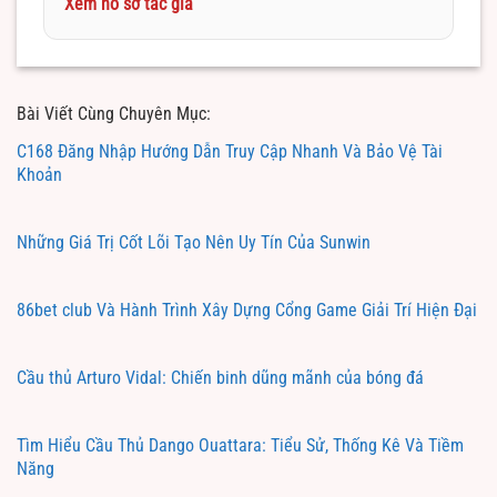
Xem hồ sơ tác giả
Bài Viết Cùng Chuyên Mục:
C168 Đăng Nhập Hướng Dẫn Truy Cập Nhanh Và Bảo Vệ Tài
Khoản
Những Giá Trị Cốt Lõi Tạo Nên Uy Tín Của Sunwin
86bet club Và Hành Trình Xây Dựng Cổng Game Giải Trí Hiện Đại
Cầu thủ Arturo Vidal: Chiến binh dũng mãnh của bóng đá
Tìm Hiểu Cầu Thủ Dango Ouattara: Tiểu Sử, Thống Kê Và Tiềm
Năng