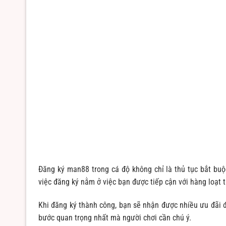
Đăng ký man88 trong cá độ không chỉ là thủ tục bắt buộ
việc đăng ký nằm ở việc bạn được tiếp cận với hàng loạt 
Khi đăng ký thành công, bạn sẽ nhận được nhiều ưu đãi đặ
bước quan trọng nhất mà người chơi cần chú ý.