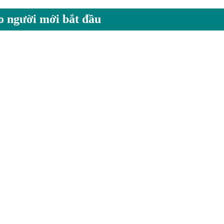
 người mới bắt đầu