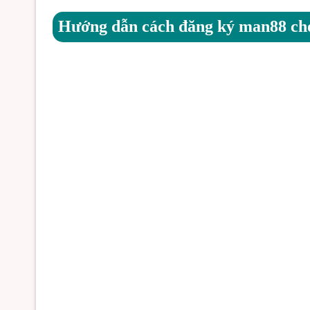
Hướng dẫn cách đăng ký man88 cho