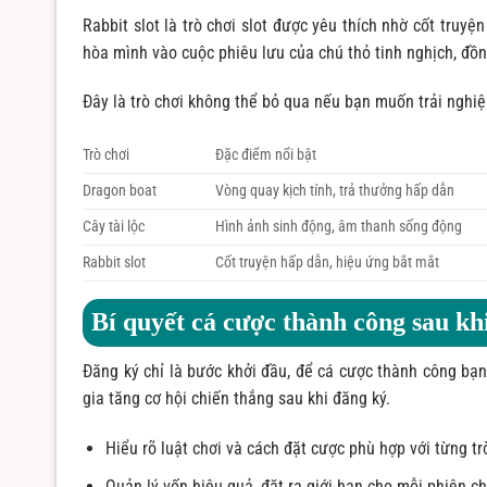
Rabbit slot là trò chơi slot được yêu thích nhờ cốt truy
hòa mình vào cuộc phiêu lưu của chú thỏ tinh nghịch, đồn
Đây là trò chơi không thể bỏ qua nếu bạn muốn trải nghiệ
Trò chơi
Đặc điểm nổi bật
Dragon boat
Vòng quay kịch tính, trả thưởng hấp dẫn
Cây tài lộc
Hình ảnh sinh động, âm thanh sống động
Rabbit slot
Cốt truyện hấp dẫn, hiệu ứng bắt mắt
Bí quyết cá cược thành công sau k
Đăng ký chỉ là bước khởi đầu, để cá cược thành công bạn
gia tăng cơ hội chiến thắng sau khi đăng ký.
Hiểu rõ luật chơi và cách đặt cược phù hợp với từng tr
Quản lý vốn hiệu quả, đặt ra giới hạn cho mỗi phiên ch