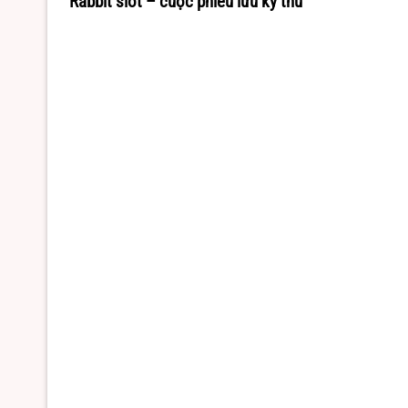
Rabbit slot – cuộc phiêu lưu kỳ thú