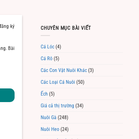
đăng ký
CHUYÊN MỤC BÀI VIẾT
Cá Lóc
(4)
àng. Bài
Cá Rô
(5)
Các Con Vật Nuôi Khác
(3)
Các Loại Cá Nuôi
(50)
Ếch
(5)
Giá cả thị trường
(34)
Nuôi Gà
(248)
Nuôi Heo
(24)