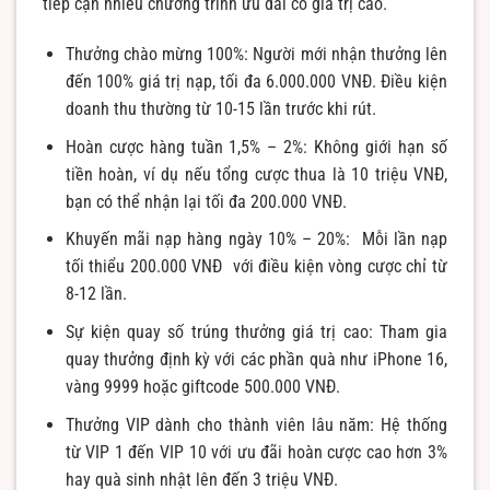
tiếp cận nhiều chương trình ưu đãi có giá trị cao.
Thưởng chào mừng 100%: Người mới nhận thưởng lên
đến 100% giá trị nạp, tối đa 6.000.000 VNĐ. Điều kiện
doanh thu thường từ 10-15 lần trước khi rút.
Hoàn cược hàng tuần 1,5% – 2%: Không giới hạn số
tiền hoàn, ví dụ nếu tổng cược thua là 10 triệu VNĐ,
bạn có thể nhận lại tối đa 200.000 VNĐ.
Khuyến mãi nạp hàng ngày 10% – 20%: Mỗi lần nạp
tối thiểu 200.000 VNĐ với điều kiện vòng cược chỉ từ
8-12 lần.
Sự kiện quay số trúng thưởng giá trị cao: Tham gia
quay thưởng định kỳ với các phần quà như iPhone 16,
vàng 9999 hoặc giftcode 500.000 VNĐ.
Thưởng VIP dành cho thành viên lâu năm: Hệ thống
từ VIP 1 đến VIP 10 với ưu đãi hoàn cược cao hơn 3%
hay quà sinh nhật lên đến 3 triệu VNĐ.