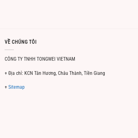
VỀ CHÚNG TÔI
CÔNG TY TNHH TONGWEI VIETNAM
+ Địa chỉ: KCN Tân Hương, Châu Thành, Tiền Giang
+
Sitemap