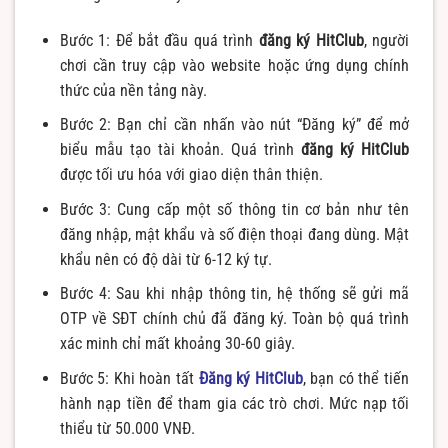
Bước 1: Để bắt đầu quá trình
đăng ký HitClub
, người
chơi cần truy cập vào website hoặc ứng dụng chính
thức của nền tảng này.
Bước 2: Bạn chỉ cần nhấn vào nút “Đăng ký” để mở
biểu mẫu tạo tài khoản. Quá trình
đăng ký HitClub
được tối ưu hóa với giao diện thân thiện.
Bước 3: Cung cấp một số thông tin cơ bản như tên
đăng nhập, mật khẩu và số điện thoại đang dùng. Mật
khẩu nên có độ dài từ 6-12 ký tự.
Bước 4: Sau khi nhập thông tin, hệ thống sẽ gửi mã
OTP về SĐT chính chủ đã đăng ký. Toàn bộ quá trình
xác minh chỉ mất khoảng 30-60 giây.
Bước 5: Khi hoàn tất
Đăng ký HitClub
, bạn có thể tiến
hành nạp tiền để tham gia các trò chơi. Mức nạp tối
thiểu từ 50.000 VNĐ.