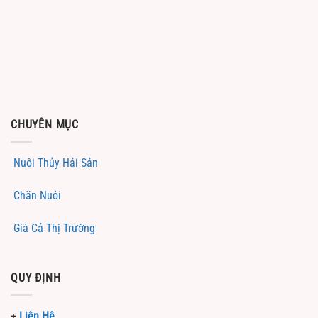
CHUYÊN MỤC
Nuôi Thủy Hải Sản
Chăn Nuôi
Giá Cả Thị Trường
QUY ĐỊNH
+
Liên Hệ