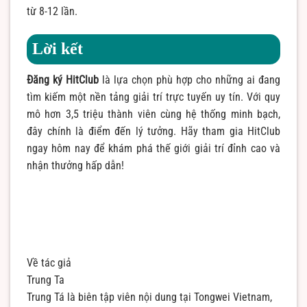
từ 8-12 lần.
Lời kết
Đăng ký HitClub
là lựa chọn phù hợp cho những ai đang
tìm kiếm một nền tảng giải trí trực tuyến uy tín. Với quy
mô hơn 3,5 triệu thành viên cùng hệ thống minh bạch,
đây chính là điểm đến lý tưởng. Hãy tham gia HitClub
ngay hôm nay để khám phá thế giới giải trí đỉnh cao và
nhận thưởng hấp dẫn!
Về tác giả
Trung Ta
Trung Tá là biên tập viên nội dung tại Tongwei Vietnam,