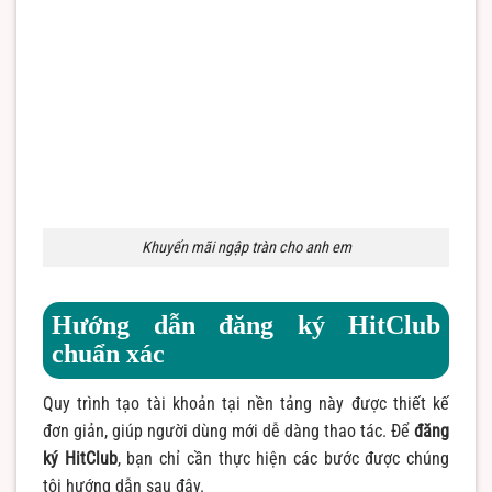
Khuyến mãi ngập tràn cho anh em
Hướng dẫn đăng ký HitClub
chuẩn xác
Quy trình tạo tài khoản tại nền tảng này được thiết kế
đơn giản, giúp người dùng mới dễ dàng thao tác. Để
đăng
ký HitClub
, bạn chỉ cần thực hiện các bước được chúng
tôi hướng dẫn sau đây.