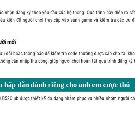
ác nhận đăng ký theo yêu cầu của hệ thống. Quá trình này diễn ra rấ
điều kiện để người chơi truy cập vào sảnh game và kiểm tra các ưu đ
ười mới
 ưu đãi hoặc thông báo để kiểm tra code thưởng được cấp cho tài kho
không cần nhập thủ công, giúp người chơi hoàn tất quá trình đăng ký
 hấp dẫn dành riêng cho anh em cược thủ
ại B52Club được thiết kế đa dạng nhằm phục vụ nhiều nhóm người ch