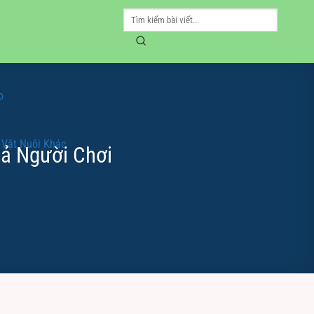
o
 Vật Nuôi Khác
Cả Người Chơi