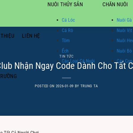
NUÔI THỦY SẢN
CHĂN NUÔI
Cá Lóc
Nuôi Gà
Cá Rô
Nuôi Vịt
 THIỆU
LIÊN HỆ
Tôm
Nuôi He
Ếch
Nuôi Bò
TIN TỨC
Các Loại Cá Nuôi
Các Con
lub Nhận Ngay Code Dành Cho Tất 
 TRƯỜNG
POSTED ON
2026-01-09
BY
TRUNG TA
o Tất Cả Người Chơi