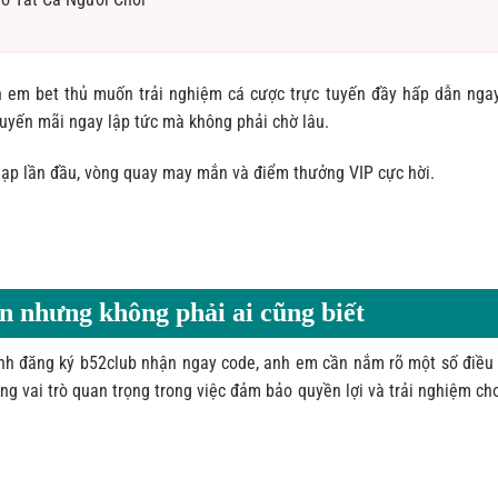
 em bet thủ muốn trải nghiệm cá cược trực tuyến đầy hấp dẫn ngay
huyến mãi ngay lập tức mà không phải chờ lâu.
nạp lần đầu, vòng quay may mắn và điểm thưởng VIP cực hời.
n nhưng không phải ai cũng biết
ình đăng ký b52club nhận ngay code, anh em cần nắm rõ một số điều 
g vai trò quan trọng trong việc đảm bảo quyền lợi và trải nghiệm ch