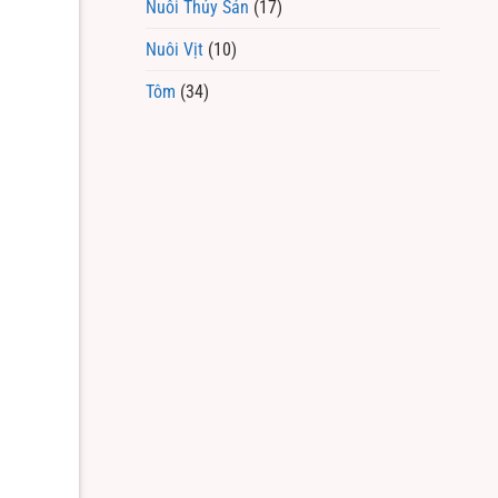
Nuôi Thủy Sản
(17)
Nuôi Vịt
(10)
Tôm
(34)