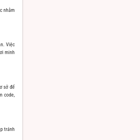
uộc nhằm
n. Việc
hơi minh
ơ sở để
n code,
úp tránh