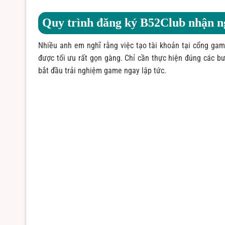
Quy trình đăng ký B52Club nhận ng
Nhiều anh em nghĩ rằng việc tạo tài khoản tại cổng gam
được tối ưu rất gọn gàng. Chỉ cần thực hiện đúng các b
bắt đầu trải nghiệm game ngay lập tức.