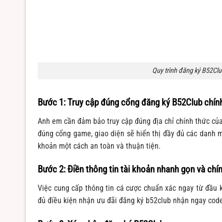
Quy trình đăng ký B52Clu
Bước 1: Truy cập đúng cổng đăng ký B52Club chín
Anh em cần đảm bảo truy cập đúng địa chỉ chính thức của 
đúng cổng game, giao diện sẽ hiển thị đầy đủ các danh mụ
khoản một cách an toàn và thuận tiện.
Bước 2: Điền thông tin tài khoản nhanh gọn và chí
Việc cung cấp thông tin cá cược chuẩn xác ngay từ đầu
đủ điều kiện nhận ưu đãi đăng ký b52club nhận ngay code