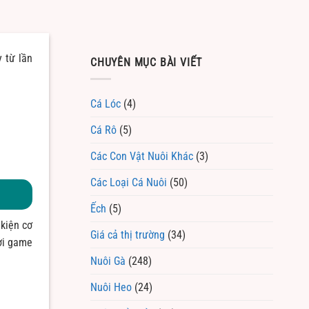
 từ lần
CHUYÊN MỤC BÀI VIẾT
Cá Lóc
(4)
Cá Rô
(5)
Các Con Vật Nuôi Khác
(3)
Các Loại Cá Nuôi
(50)
Ếch
(5)
kiện cơ
Giá cả thị trường
(34)
ơi game
Nuôi Gà
(248)
Nuôi Heo
(24)