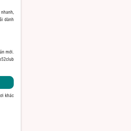
t nhanh,
ãi dành
ản mới.
 b52club
ơi khác