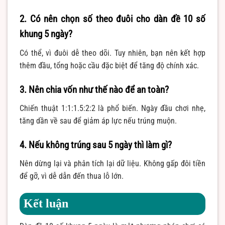
2. Có nên chọn số theo đuôi cho dàn đề 10 số
khung 5 ngày?
Có thể, vì đuôi dễ theo dõi. Tuy nhiên, bạn nên kết hợp
thêm đầu, tổng hoặc cầu đặc biệt để tăng độ chính xác.
3. Nên chia vốn như thế nào để an toàn?
Chiến thuật 1:1:1.5:2:2 là phổ biến. Ngày đầu chơi nhẹ,
tăng dần về sau để giảm áp lực nếu trúng muộn.
4. Nếu không trúng sau 5 ngày thì làm gì?
Nên dừng lại và phân tích lại dữ liệu. Không gấp đôi tiền
để gỡ, vì dễ dẫn đến thua lỗ lớn.
Kết luận