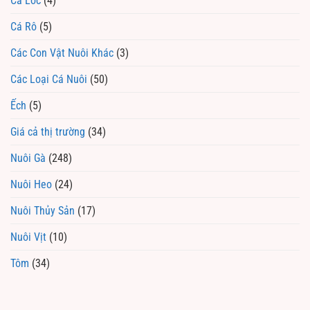
Cá Lóc
(4)
Cá Rô
(5)
Các Con Vật Nuôi Khác
(3)
Các Loại Cá Nuôi
(50)
Ếch
(5)
Giá cả thị trường
(34)
Nuôi Gà
(248)
Nuôi Heo
(24)
Nuôi Thủy Sản
(17)
Nuôi Vịt
(10)
Tôm
(34)