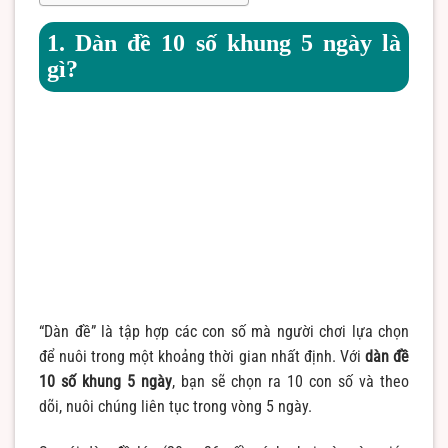
1. Dàn đề 10 số khung 5 ngày là
gì?
“Dàn đề” là tập hợp các con số mà người chơi lựa chọn
để nuôi trong một khoảng thời gian nhất định. Với
dàn đề
10 số khung 5 ngày
, bạn sẽ chọn ra 10 con số và theo
dõi, nuôi chúng liên tục trong vòng 5 ngày.