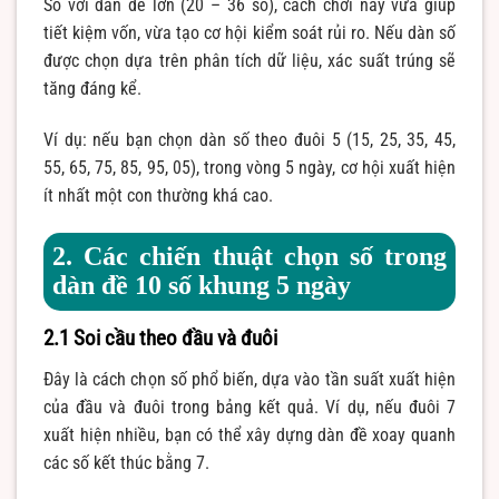
So với dàn đề lớn (20 – 36 số), cách chơi này vừa giúp
tiết kiệm vốn, vừa tạo cơ hội kiểm soát rủi ro. Nếu dàn số
được chọn dựa trên phân tích dữ liệu, xác suất trúng sẽ
tăng đáng kể.
Ví dụ: nếu bạn chọn dàn số theo đuôi 5 (15, 25, 35, 45,
55, 65, 75, 85, 95, 05), trong vòng 5 ngày, cơ hội xuất hiện
ít nhất một con thường khá cao.
2. Các chiến thuật chọn số trong
dàn đề 10 số khung 5 ngày
2.1 Soi cầu theo đầu và đuôi
Đây là cách chọn số phổ biến, dựa vào tần suất xuất hiện
của đầu và đuôi trong bảng kết quả. Ví dụ, nếu đuôi 7
xuất hiện nhiều, bạn có thể xây dựng dàn đề xoay quanh
các số kết thúc bằng 7.