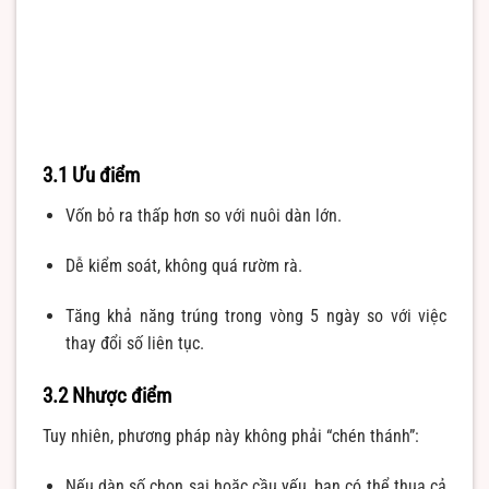
3.1 Ưu điểm
Vốn bỏ ra thấp hơn so với nuôi dàn lớn.
Dễ kiểm soát, không quá rườm rà.
Tăng khả năng trúng trong vòng 5 ngày so với việc
thay đổi số liên tục.
3.2 Nhược điểm
Tuy nhiên, phương pháp này không phải “chén thánh”:
Nếu dàn số chọn sai hoặc cầu yếu, bạn có thể thua cả