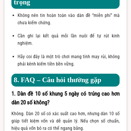
trọng
Không nên tin hoàn toàn vào dàn đề “miễn phí” mà
chưa kiểm chứng.
Cần ghi lại kết quả mỗi lần nuôi để tự rút kinh
nghiệm.
Hãy coi đây là một trò chơi mang tính may rủi, không
phải kênh kiếm tiền bền vững.
8. FAQ – Câu hỏi thường gặp
1. Dàn đề 10 số khung 5 ngày có trúng cao hơn
dàn 20 số không?
Không. Dàn 20 số có xác suất cao hơn, nhưng dàn 10 số
giúp tiết kiệm vốn và dễ quản lý. Nếu chọn số chuẩn,
hiệu quả vốn bỏ ra có thể ngang bằng.