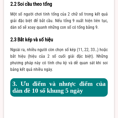
2.2 Soi cầu theo tổng
Một số người chơi tính tổng của 2 chữ số trong kết quả
giải đặc biệt để bắt cầu. Nếu tổng 9 xuất hiện liên tục,
dàn số sẽ xoay quanh những con số có tổng bằng 9.
2.3 Bắt kép và số hiệu
Ngoài ra, nhiều người còn chọn số kép (11, 22, 33…) hoặc
bắt hiệu (hiệu của 2 số cuối giải đặc biệt). Những
phương pháp này có tính chu kỳ và dễ quan sát khi soi
bảng kết quả nhiều ngày.
3. Ưu điểm và nhược điểm của
dàn đề 10 số khung 5 ngày