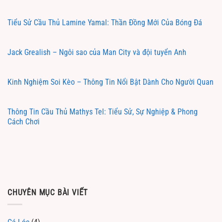
Tiểu Sử Cầu Thủ Lamine Yamal: Thần Đồng Mới Của Bóng Đá
Jack Grealish – Ngôi sao của Man City và đội tuyển Anh
Kinh Nghiệm Soi Kèo – Thông Tin Nổi Bật Dành Cho Người Quan
Thông Tin Cầu Thủ Mathys Tel: Tiểu Sử, Sự Nghiệp & Phong
Cách Chơi
CHUYÊN MỤC BÀI VIẾT