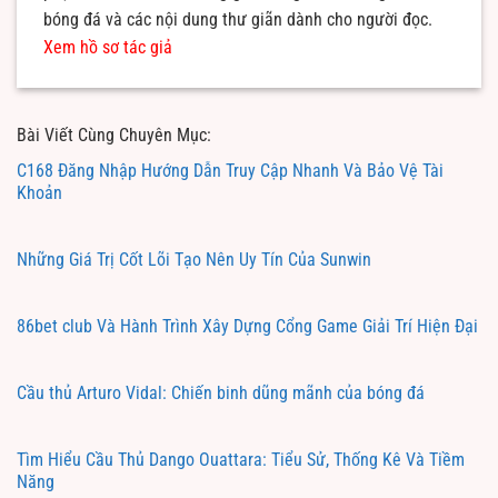
bóng đá và các nội dung thư giãn dành cho người đọc.
Xem hồ sơ tác giả
Bài Viết Cùng Chuyên Mục:
C168 Đăng Nhập Hướng Dẫn Truy Cập Nhanh Và Bảo Vệ Tài
Khoản
Những Giá Trị Cốt Lõi Tạo Nên Uy Tín Của Sunwin
86bet club Và Hành Trình Xây Dựng Cổng Game Giải Trí Hiện Đại
Cầu thủ Arturo Vidal: Chiến binh dũng mãnh của bóng đá
Tìm Hiểu Cầu Thủ Dango Ouattara: Tiểu Sử, Thống Kê Và Tiềm
Năng