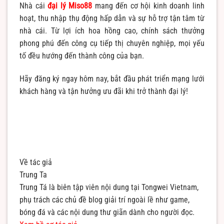
Nhà cái
đại lý Miso88
mang đến cơ hội kinh doanh linh
hoạt, thu nhập thụ động hấp dẫn và sự hỗ trợ tận tâm từ
nhà cái. Từ lợi ích hoa hồng cao, chính sách thưởng
phong phú đến công cụ tiếp thị chuyên nghiệp, mọi yếu
tố đều hướng đến thành công của bạn.
Hãy đăng ký ngay hôm nay, bắt đầu phát triển mạng lưới
khách hàng và tận hưởng ưu đãi khi trở thành đại lý!
Về tác giả
Trung Ta
Trung Tá là biên tập viên nội dung tại Tongwei Vietnam,
phụ trách các chủ đề blog giải trí ngoài lề như game,
bóng đá và các nội dung thư giãn dành cho người đọc.