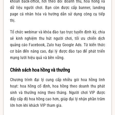
khoản back-office, nơi theo dõi doanh thu, hoa hồng và
dữ liệu người chơi. Bạn còn được cấp banner, landing
page cá nhân hóa và hướng dẫn sử dụng công cụ tiếp
thị.
Tổ chức webinar và khóa đào tạo trực tuyến định kỳ, chia
sẻ kinh nghiệm thu hút người chơi, tối ưu chiến dịch
quảng cáo Facebook, Zalo hay Google Ads. Từ kiến thức
cơ bản đến nâng cao, đại lý được đào tạo để phát triển
mạng lưới hiệu quả và bền vững.
Chính sách hoa hồng và thưởng
Chương trình đại lý cung cấp nhiều gói hoa hồng linh
hoạt: hoa hồng cố định, hoa hồng theo doanh thu phát
sinh và thưởng nóng theo tháng. Người chơi VIP được
đẩy cấp độ hoa hồng cao hơn, giúp đại lý nhận phần trăm
lớn hơn khi khách VIP tham gia.