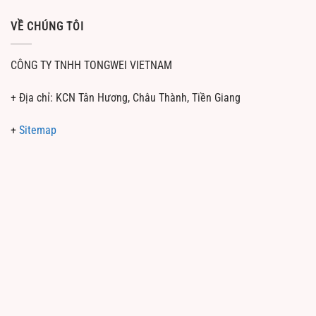
VỀ CHÚNG TÔI
CÔNG TY TNHH TONGWEI VIETNAM
+ Địa chỉ: KCN Tân Hương, Châu Thành, Tiền Giang
+
Sitemap