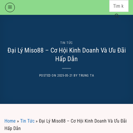
Skip
to
content
TIN TỨC
Đại Lý Miso88 – Cơ Hội Kinh Doanh Và Ưu Đãi
Hấp Dẫn
POSTED ON
2025-05-21
BY
TRUNG TA
Home
»
Tin Tức
»
Đại Lý Miso88 – Cơ Hội Kinh Doanh Và Ưu Đãi
Hấp Dẫn