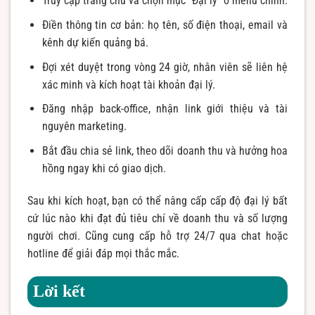
Truy cập trang chủ và chọn mục “Đại lý” ở menu chính.
Điền thông tin cơ bản: họ tên, số điện thoại, email và
kênh dự kiến quảng bá.
Đợi xét duyệt trong vòng 24 giờ, nhân viên sẽ liên hệ
xác minh và kích hoạt tài khoản đại lý.
Đăng nhập back-office, nhận link giới thiệu và tài
nguyên marketing.
Bắt đầu chia sẻ link, theo dõi doanh thu và hưởng hoa
hồng ngay khi có giao dịch.
Sau khi kích hoạt, bạn có thể nâng cấp cấp độ đại lý bất
cứ lúc nào khi đạt đủ tiêu chí về doanh thu và số lượng
người chơi. Cũng cung cấp hỗ trợ 24/7 qua chat hoặc
hotline để giải đáp mọi thắc mắc.
Lời kết