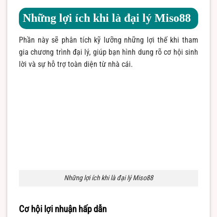
Những lợi ích khi là đại lý Miso88
Phần này sẽ phân tích kỹ lưỡng những lợi thế khi tham
gia chương trình đại lý, giúp bạn hình dung rõ cơ hội sinh
lời và sự hỗ trợ toàn diện từ nhà cái.
Những lợi ích khi là đại lý Miso88
Cơ hội lợi nhuận hấp dẫn