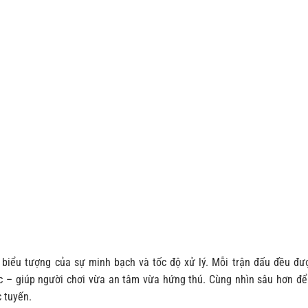
biểu tượng của sự minh bạch và tốc độ xử lý. Mỗi trận đấu đều đư
ắc – giúp người chơi vừa an tâm vừa hứng thú. Cùng nhìn sâu hơn để 
 tuyến.