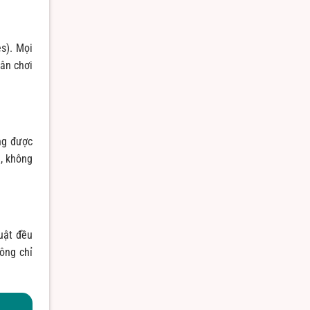
s). Mọi
ân chơi
ng được
, không
uật đều
ông chỉ