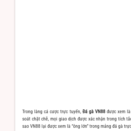
Trong làng cá cược trực tuyến,
Đá gà VN88
được xem là 
soát chặt chẽ, mọi giao dịch được xác nhận trong tích t
sao VN88 lại được xem là “ông lớn” trong mảng đá gà trực