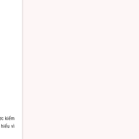
ợc kiểm
hiểu vì