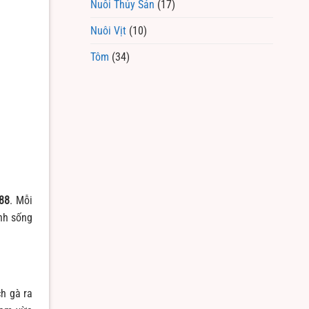
Nuôi Thủy Sản
(17)
Nuôi Vịt
(10)
Tôm
(34)
88
. Mỗi
nh sống
h gà ra