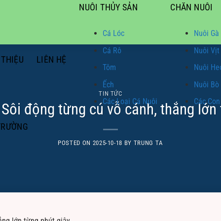
NUÔI THỦY SẢN
CHĂN NUÔI
Cá Lóc
Nuôi Gà
Cá Rô
Nuôi Vịt
 THIỆU
LIÊN HỆ
Tôm
Nuôi He
Ếch
Nuôi Bò
TIN TỨC
Các Loại Cá Nuôi
Các Con
Sôi động từng cú vỗ cánh, thắng lớn 
 TRƯỜNG
POSTED ON
2025-10-18
BY
TRUNG TA
ắng lớn từng phút giây