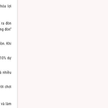
hóa lợi
 ra đòn
ạng đòn”
đòn. Khi
 10% dự
là nhiều
ời chơi
n và làm