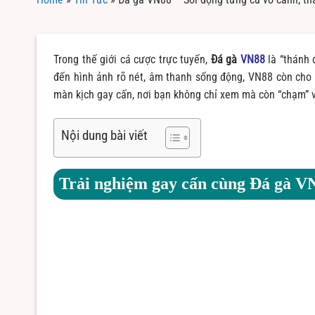
Trong thế giới cá cược trực tuyến,
Đá gà
VN88
là “thánh 
đến hình ảnh rõ nét, âm thanh sống động, VN88 còn cho p
màn kịch gay cấn, nơi bạn không chỉ xem mà còn “chạm” 
Nội dung bài viết
Trải nghiệm gay cấn cùng Đá gà VN