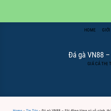
Skip
to
content
HOME
GIỚI
Đá gà VN88 – 
GIÁ CẢ THỊ
Home
»
Tin Tức
»
Đá gà VN88 – Sôi động từng cú vỗ cánh, th