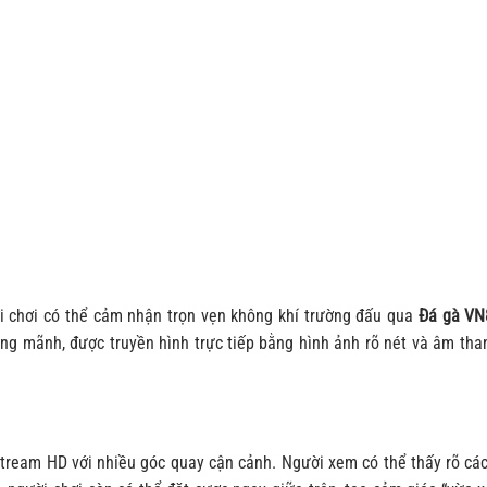
i chơi có thể cảm nhận trọn vẹn không khí trường đấu qua
Đá gà VN
ũng mãnh, được truyền hình trực tiếp bằng hình ảnh rõ nét và âm tha
tream HD với nhiều góc quay cận cảnh. Người xem có thể thấy rõ các