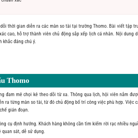
õi thời gian diễn ra các màn so tài tại trường Thomo. Bài viết tập t
h xác cao, hỗ trợ thành viên chủ động sắp xếp lịch cá nhân. Nội dung 
h khắc đáng chú ý.
 đấu Thomo
ồng đam mê chọi kê theo dõi từ xa. Thông qua lịch, hội viên nắm đượ
ễn ra từng màn so tài, từ đó chủ động bố trí công việc phù hợp. Việc 
 chế gián đoạn.
công cụ định hướng. Khách hàng không cần tìm kiếm rời rạc nhiều ngu
ễ quan sát, dễ sử dụng.