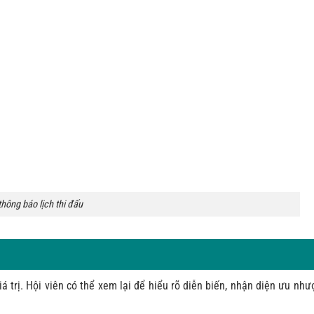
thông báo lịch thi đấu
giá trị. Hội viên có thể xem lại để hiểu rõ diễn biến, nhận diện ưu nh