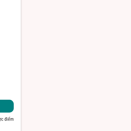
ược điểm