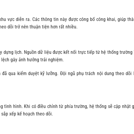
hu vực diễn ra. Các thông tin này được công bố công khai, giúp thà
eo dõi trở nên thuận tiện hơn rất nhiều.
y dựng lịch. Nguồn dữ liệu được kết nối trực tiếp từ hệ thống trườn
 lệch gây ảnh hưởng trải nghiệm.
n đã qua kiểm duyệt kỹ lưỡng. Đội ngũ phụ trách nội dung theo dõi l
 tình hình. Khi có điều chỉnh từ phía trường, hệ thống sẽ cập nhật 
 sắp xếp kế hoạch theo dõi.