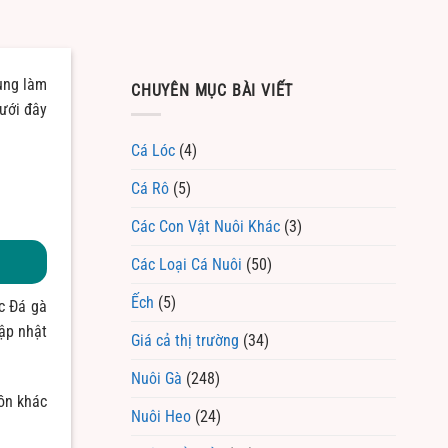
rung làm
CHUYÊN MỤC BÀI VIẾT
dưới đây
Cá Lóc
(4)
Cá Rô
(5)
Các Con Vật Nuôi Khác
(3)
Các Loại Cá Nuôi
(50)
Ếch
(5)
c Đá gà
cập nhật
Giá cả thị trường
(34)
Nuôi Gà
(248)
ồn khác
Nuôi Heo
(24)