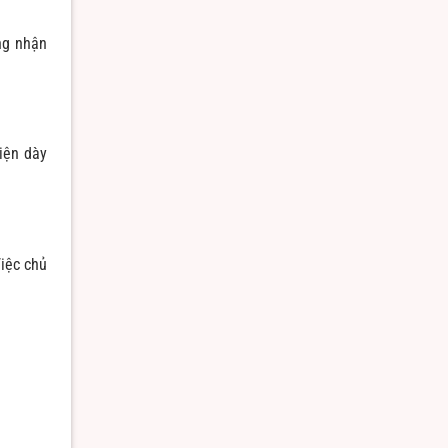
ăng nhận
iện dày
iệc chủ