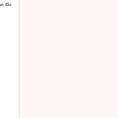
ban đầu.