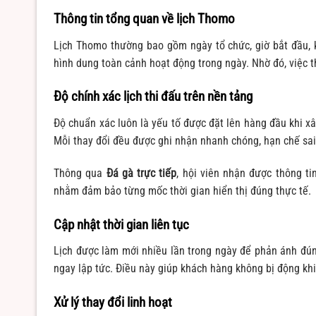
Thông tin tổng quan về lịch Thomo
Lịch Thomo thường bao gồm ngày tổ chức, giờ bắt đầu, k
hình dung toàn cảnh hoạt động trong ngày. Nhờ đó, việc th
Độ chính xác lịch thi đấu trên nền tảng
Độ chuẩn xác luôn là yếu tố được đặt lên hàng đầu khi xâ
Mỗi thay đổi đều được ghi nhận nhanh chóng, hạn chế sai
Thông qua
Đá gà trực tiếp
, hội viên nhận được thông ti
nhằm đảm bảo từng mốc thời gian hiển thị đúng thực tế.
Cập nhật thời gian liên tục
Lịch được làm mới nhiều lần trong ngày để phản ánh đúng
ngay lập tức. Điều này giúp khách hàng không bị động khi
Xử lý thay đổi linh hoạt