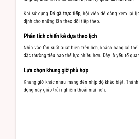
Khi sử dụng
Đá gà trực tiếp
, hội viên dễ dàng xem lại l
định cho những lần theo dõi tiếp theo.
Phân tích chiến kê dựa theo lịch
Nhìn vào tần suất xuất hiện trên lịch, khách hàng có th
đặc thường tiêu hao thể lực nhiều hơn. Đây là yếu tố qua
Lựa chọn khung giờ phù hợp
Khung giờ khác nhau mang đến nhịp độ khác biệt. Thành v
động này giúp trải nghiệm thoải mái hơn.