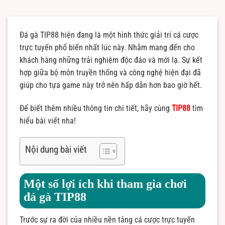
Đá gà TIP88 hiện đang là một hình thức giải trí cá cược
trực tuyến phổ biến nhất lúc này. Nhằm mang đến cho
khách hàng những trải nghiệm độc đáo và mới lạ. Sự kết
hợp giữa bộ môn truyền thống và công nghệ hiện đại đã
giúp cho tựa game này trở nên hấp dẫn hơn bao giờ hết.
Để biết thêm nhiều thông tin chi tiết, hãy cùng
TIP88
tìm
hiểu bài viết nha!
Nội dung bài viết
Một số lợi ích khi tham gia chơi
đá gà TIP88
Trước sự ra đời của nhiều nền tảng cá cược trực tuyến