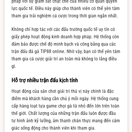
pháp với sự giám sát chặt chẽ của nhiều cơ quan quyền
lực quốc tế. Điều này giúp cho thành viên có thể yên tâm
tham gia trải nghiệm cá cược trong thời gian ngắn nhất.
Không chỉ hợp tác với các đấu trường quốc tế uy tín có
giấy phép hoạt động kinh doanh hợp pháp. Hệ thống còn
đảm bảo được chế độ minh bạch và công bằng qua các
trận đấu đá gà TIP88 online. Nhờ vậy, bạn có thể yên tâm
tham gia cá cược giải trí an toàn mà không lo lắng điều
gì.
Hỗ trợ nhiều trận đấu kịch tính
Hoạt động của sân chơi giải trí thú vị này chính là đặc
điểm mà khách hàng cần chú ý mỗi ngày. Hệ thống cung
cấp hàng loạt tựa game chọi gà từ nhỏ đến lớn trên toàn
thế giới. Chất lượng của những trận đấu luôn được đầu
tư hình ảnh kỹ lưỡng, âm thanh chân thực mang đến cảm
giác sống động cho thành viên khi tham gia.