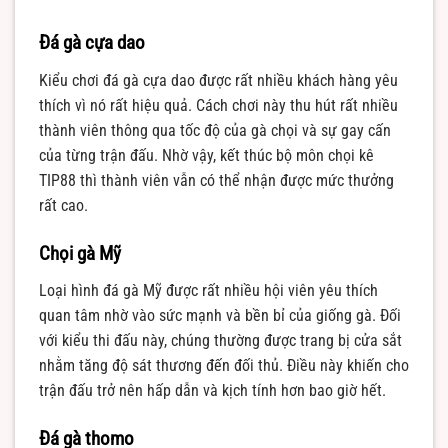
Đá gà cựa dao
Kiểu chơi đá gà cựa dao được rất nhiều khách hàng yêu
thích vì nó rất hiệu quả. Cách chơi này thu hút rất nhiều
thành viên thông qua tốc độ của gà chọi và sự gay cấn
của từng trận đấu. Nhờ vậy, kết thúc bộ môn chọi kê
TIP88 thì thành viên vẫn có thể nhận được mức thưởng
rất cao.
Chọi gà Mỹ
Loại hình đá gà Mỹ được rất nhiều hội viên yêu thích
quan tâm nhờ vào sức mạnh và bền bỉ của giống gà. Đối
với kiểu thi đấu này, chúng thường được trang bị cửa sắt
nhằm tăng độ sát thương đến đối thủ. Điều này khiến cho
trận đấu trở nên hấp dẫn và kịch tính hơn bao giờ hết.
Đá gà thomo