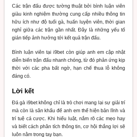
Các trận đấu được tường thuật bởi bình luận viên
giàu kinh nghiệm thường cung cấp nhiều thông tin
hữu ích như độ tuổi gà, huấn luyện viên, thời gian
nghỉ giữa các trận gần nhất. Đây là những yếu tố
gián tiếp ảnh hưởng tới kết quả trận đấu.
Bình luận viên tại i9bet còn giúp anh em cập nhật
diễn biến trận đấu nhanh chóng, từ đó phản ứng kịp
thời với các pha bất ngờ, hạn chế thua lỗ không
đáng có.
Lời kết
Đá gà i9bet không chỉ là trò chơi mang lại sự giải trí
mà còn là sân khấu để anh em thể hiện bản lĩnh và
trí tuệ cá cược. Khi hiểu luật, nắm rõ các mẹo hay
và biết cách phân tích thông tin, cơ hội thắng lợi sẽ
luôn nằm trong tay bạn.