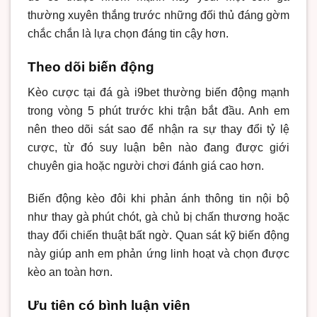
thường xuyên thắng trước những đối thủ đáng gờm
chắc chắn là lựa chọn đáng tin cậy hơn.
Theo dõi biến động
Kèo cược tại đá gà i9bet thường biến động mạnh
trong vòng 5 phút trước khi trận bắt đầu. Anh em
nên theo dõi sát sao để nhận ra sự thay đổi tỷ lệ
cược, từ đó suy luận bên nào đang được giới
chuyên gia hoặc người chơi đánh giá cao hơn.
Biến động kèo đôi khi phản ánh thông tin nội bộ
như thay gà phút chót, gà chủ bị chấn thương hoặc
thay đổi chiến thuật bất ngờ. Quan sát kỹ biến động
này giúp anh em phản ứng linh hoạt và chọn được
kèo an toàn hơn.
Ưu tiên có bình luận viên