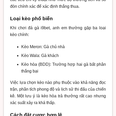
đòn chính xác để xác định thắng thua.
Loại kèo phổ biến
Khi chơi đá gà i9bet, anh em thường gặp ba loại
kèo chính:
Kèo Meron: Gà chủ nhà
Kèo Wala: Gà khách
Kèo hòa (BDD): Trường hợp hai gà bất phân
thắng bại
Việc lựa chọn kèo nào phụ thuộc vào khả năng đọc
trận, phân tích phong độ và lịch sử thi đấu của chiến
kê. Một lưu ý là kèo hòa trả thưởng rất cao nhưng
xác suất xảy ra khá thấp.
Cách đặt cược hợp lệ