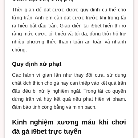
Thời gian để đặt cược được quy định cụ thể cho
từng trận. Anh em cần đặt cược trước khi trọng tài
ra hiệu bắt đầu trận. Giao diện tại i9bet hiển thị rõ
ràng mức cược tối thiểu và tối đa, đồng thời hỗ trợ
nhiều phương thức thanh toán an toàn và nhanh
chóng.
Quy định xử phạt
Các hành vi gian lận như thay đổi cựa, sử dụng
chất kích thích cho gà hay can thiệp vào kết quả trận
đấu đều bị xử lý nghiêm ngặt. Trọng tài có quyền
dừng trận và hủy kết quả nếu phát hiện vi phạm,
đảm bảo tính công bằng và minh bạch.
Kinh nghiệm xương máu khi chơi
đá gà i9bet trực tuyến