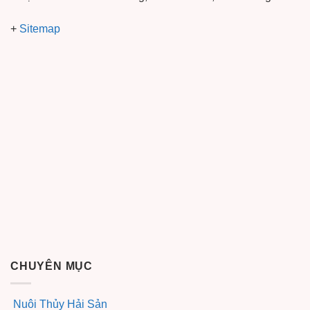
+
Sitemap
CHUYÊN MỤC
Nuôi Thủy Hải Sản