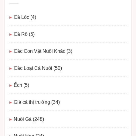
Cá Lóc
(4)
Cá Rô
(5)
Các Con Vật Nuôi Khác
(3)
Các Loại Cá Nuôi
(50)
Ếch
(5)
Giá cả thị trường
(34)
Nuôi Gà
(248)