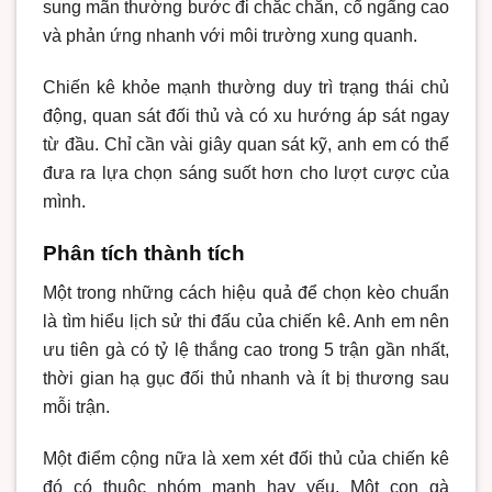
sung mãn thường bước đi chắc chắn, cổ ngẩng cao
và phản ứng nhanh với môi trường xung quanh.
Chiến kê khỏe mạnh thường duy trì trạng thái chủ
động, quan sát đối thủ và có xu hướng áp sát ngay
từ đầu. Chỉ cần vài giây quan sát kỹ, anh em có thể
đưa ra lựa chọn sáng suốt hơn cho lượt cược của
mình.
Phân tích thành tích
Một trong những cách hiệu quả để chọn kèo chuẩn
là tìm hiểu lịch sử thi đấu của chiến kê. Anh em nên
ưu tiên gà có tỷ lệ thắng cao trong 5 trận gần nhất,
thời gian hạ gục đối thủ nhanh và ít bị thương sau
mỗi trận.
Một điểm cộng nữa là xem xét đối thủ của chiến kê
đó có thuộc nhóm mạnh hay yếu. Một con gà