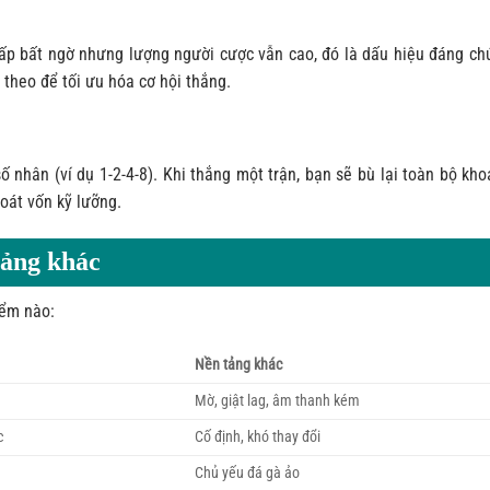
p bất ngờ nhưng lượng người cược vẫn cao, đó là dấu hiệu đáng chú
theo để tối ưu hóa cơ hội thắng.
ố nhân (ví dụ 1-2-4-8). Khi thắng một trận, bạn sẽ bù lại toàn bộ kh
oát vốn kỹ lưỡng.
tảng khác
iểm nào:
Nền tảng khác
Mờ, giật lag, âm thanh kém
c
Cố định, khó thay đổi
Chủ yếu đá gà ảo