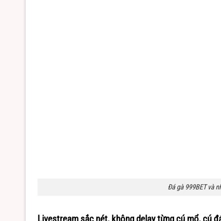
Đá gà 999BET và nh
Livestream sắc nét, không delay từng cú mổ, cú đ