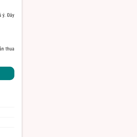
 ý. Đây
oản thua