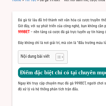
Đá gà từ lâu đã trở thành nét văn hóa cá cược truyền th
Giờ đây, với sự phát triển của công nghệ, bạn không cần 
999BET
– nền tảng cá cược đá gà trực tuyến uy tín hàng 
Đây không chỉ là nơi giải trí, mà còn là “đấu trường máu
Nội dung bài viết
Điểm đặc biệt chỉ có tại chuyên m
Ngay khi truy cập chuyên mục đá gà 999BET, người chơi s
độ xử lý và hệ thống phân tích trận đấu.