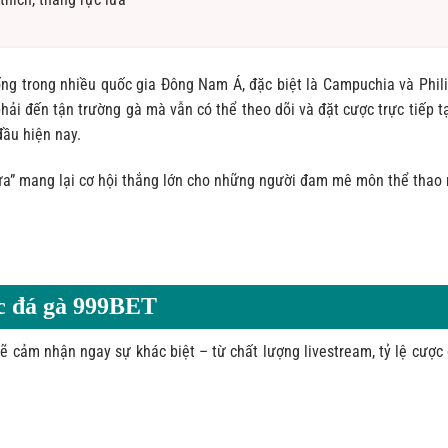
ống trong nhiều quốc gia Đông Nam Á, đặc biệt là Campuchia và Phili
phải đến tận trường gà mà vẫn có thể theo dõi và đặt cược trực tiếp t
đầu hiện nay.
 lửa” mang lại cơ hội thắng lớn cho những người đam mê môn thể thao 
ục đá gà 999BET
ẽ cảm nhận ngay sự khác biệt – từ chất lượng livestream, tỷ lệ cược