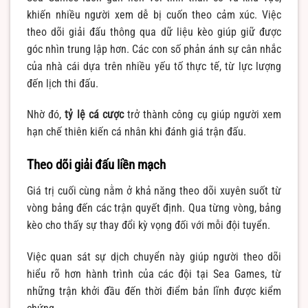
khiến nhiều người xem dễ bị cuốn theo cảm xúc. Việc
theo dõi giải đấu thông qua dữ liệu kèo giúp giữ được
góc nhìn trung lập hơn. Các con số phản ánh sự cân nhắc
của nhà cái dựa trên nhiều yếu tố thực tế, từ lực lượng
đến lịch thi đấu.
Nhờ đó,
tỷ lệ cá cược
trở thành công cụ giúp người xem
hạn chế thiên kiến cá nhân khi đánh giá trận đấu.
Theo dõi giải đấu liền mạch
Giá trị cuối cùng nằm ở khả năng theo dõi xuyên suốt từ
vòng bảng đến các trận quyết định. Qua từng vòng, bảng
kèo cho thấy sự thay đổi kỳ vọng đối với mỗi đội tuyển.
Việc quan sát sự dịch chuyển này giúp người theo dõi
hiểu rõ hơn hành trình của các đội tại Sea Games, từ
những trận khởi đầu đến thời điểm bản lĩnh được kiểm