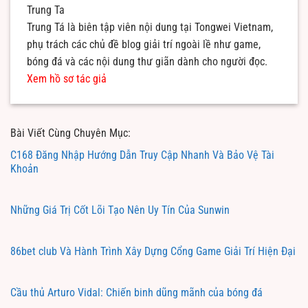
Trung Ta
Trung Tá là biên tập viên nội dung tại Tongwei Vietnam,
phụ trách các chủ đề blog giải trí ngoài lề như game,
bóng đá và các nội dung thư giãn dành cho người đọc.
Xem hồ sơ tác giả
Bài Viết Cùng Chuyên Mục:
C168 Đăng Nhập Hướng Dẫn Truy Cập Nhanh Và Bảo Vệ Tài
Khoản
Những Giá Trị Cốt Lõi Tạo Nên Uy Tín Của Sunwin
86bet club Và Hành Trình Xây Dựng Cổng Game Giải Trí Hiện Đại
Cầu thủ Arturo Vidal: Chiến binh dũng mãnh của bóng đá