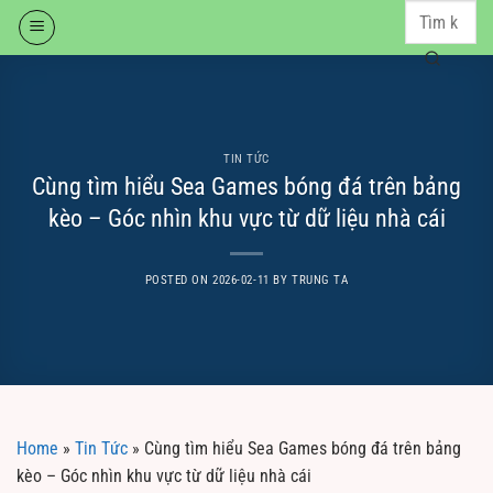
Skip
to
content
TIN TỨC
Cùng tìm hiểu Sea Games bóng đá trên bảng
kèo – Góc nhìn khu vực từ dữ liệu nhà cái
POSTED ON
2026-02-11
BY
TRUNG TA
Home
»
Tin Tức
»
Cùng tìm hiểu Sea Games bóng đá trên bảng
kèo – Góc nhìn khu vực từ dữ liệu nhà cái