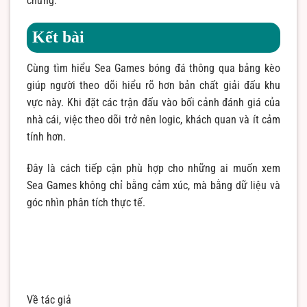
chứng.
Kết bài
Cùng tìm hiểu Sea Games bóng đá thông qua bảng kèo
giúp người theo dõi hiểu rõ hơn bản chất giải đấu khu
vực này. Khi đặt các trận đấu vào bối cảnh đánh giá của
nhà cái, việc theo dõi trở nên logic, khách quan và ít cảm
tính hơn.
Đây là cách tiếp cận phù hợp cho những ai muốn xem
Sea Games không chỉ bằng cảm xúc, mà bằng dữ liệu và
góc nhìn phân tích thực tế.
Về tác giả