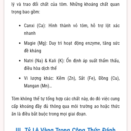
lý và trao đổi chất của tôm. Những khoáng chất quan
trọng bao gồm:
Canxi (Ca): Hình thành vỏ tôm, hỗ trợ lột xác
nhanh
Magie (Mg): Duy trì hoạt động enzyme, tăng sức
đề kháng
Natri (Na) & Kali (K): Ổn định áp suất thẩm thấu,
điều hòa dịch thể
Vi lượng khác: Kẽm (Zn), Sắt (Fe), Đồng (Cu),
Mangan (Mn)…
Tôm không thể tự tổng hợp các chất này, do đó việc cung
cấp khoáng đầy đủ thông qua môi trường ao hoặc thức
ăn là điều bắt buộc trong mọi giai đoạn.
III. Tỷ Lệ Vàng Trong Công Thức Đánh