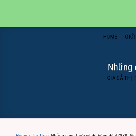
Skip
to
content
HOME
GIỚI
Những 
GIÁ CẢ THỊ
Home
»
Tin Tức
»
Những công thức cá độ bóng đá AZ888 độc