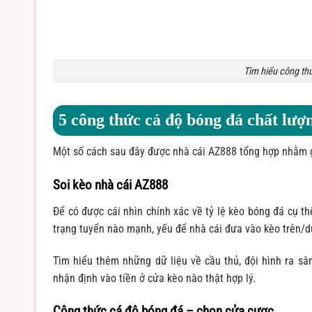
Tìm hiểu công th
5 công thức cá độ bóng đá chất lượ
Một số cách sau đây được nhà cái AZ888 tổng hợp nhằm g
Soi kèo nhà cái AZ888
Để có được cái nhìn chính xác về tỷ lệ kèo bóng đá cụ th
trạng tuyển nào mạnh, yếu để nhà cái đưa vào kèo trên/d
Tìm hiểu thêm những dữ liệu về cầu thủ, đội hình ra sân
nhận định vào tiền ở cửa kèo nào thật hợp lý.
Công thức cá độ bóng đá – chọn cửa cược