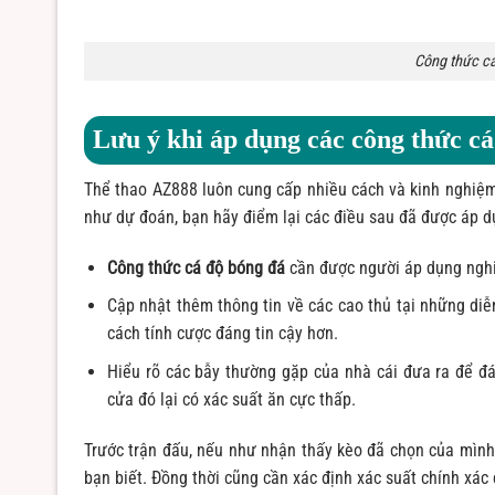
Công thức cá
Lưu ý khi áp dụng các công thức c
Thể thao AZ888 luôn cung cấp nhiều cách và kinh nghiệm
như dự đoán, bạn hãy điểm lại các điều sau đã được áp 
Công thức cá độ bóng đá
cần được người áp dụng nghiê
Cập nhật thêm thông tin về các cao thủ tại những diễn
cách tính cược đáng tin cậy hơn.
Hiểu rõ các bẫy thường gặp của nhà cái đưa ra để đá
cửa đó lại có xác suất ăn cực thấp.
Trước trận đấu, nếu như nhận thấy kèo đã chọn của mình 
bạn biết. Đồng thời cũng cần xác định xác suất chính xá