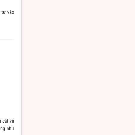
u tư vào
à cái và
cũng như