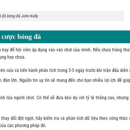
 độ bóng đá John Kelly
á cược bóng đá
 hay để hội viên áp dụng vào ván chơi của mình. Nếu chưa trúng thư
dụng hay chưa.
n cứu và tiến hành phân tích trong 3-5 ngày trước khi trận đấu diễn 
 đàn lớn. Nguồn tin uy tín sẽ mang đến cho bạn nhiều lợi ích để giú
nh lừa người chơi. Có thể sẽ đưa kèo dụ với tỷ lệ thắng cao, nhưng 
thay đổi đột ngột, hãy kiểm tra và phân tích dữ liệu theo công thức
c của các phương pháp đó.