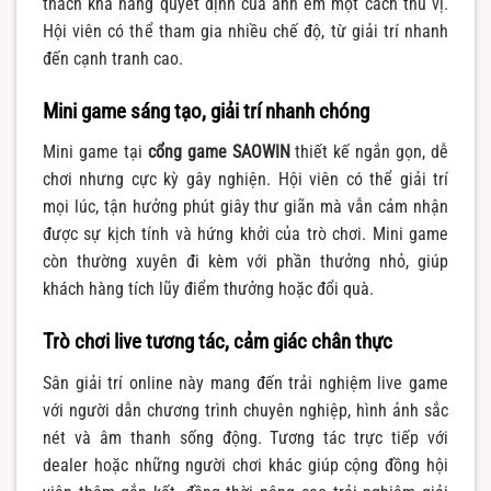
thách khả năng quyết định của anh em một cách thú vị.
Hội viên có thể tham gia nhiều chế độ, từ giải trí nhanh
đến cạnh tranh cao.
Mini game sáng tạo, giải trí nhanh chóng
Mini game tại
cổng game SAOWIN
thiết kế ngắn gọn, dễ
chơi nhưng cực kỳ gây nghiện. Hội viên có thể giải trí
mọi lúc, tận hưởng phút giây thư giãn mà vẫn cảm nhận
được sự kịch tính và hứng khởi của trò chơi. Mini game
còn thường xuyên đi kèm với phần thưởng nhỏ, giúp
khách hàng tích lũy điểm thưởng hoặc đổi quà.
Trò chơi live tương tác, cảm giác chân thực
Sân giải trí online này mang đến trải nghiệm live game
với người dẫn chương trình chuyên nghiệp, hình ảnh sắc
nét và âm thanh sống động. Tương tác trực tiếp với
dealer hoặc những người chơi khác giúp cộng đồng hội