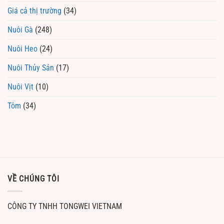
Giá cả thị trường
(34)
Nuôi Gà
(248)
Nuôi Heo
(24)
Nuôi Thủy Sản
(17)
Nuôi Vịt
(10)
Tôm
(34)
VỀ CHÚNG TÔI
CÔNG TY TNHH TONGWEI VIETNAM