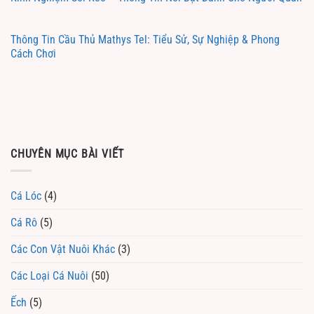
Thông Tin Cầu Thủ Mathys Tel: Tiểu Sử, Sự Nghiệp & Phong
Cách Chơi
CHUYÊN MỤC BÀI VIẾT
Cá Lóc
(4)
Cá Rô
(5)
Các Con Vật Nuôi Khác
(3)
Các Loại Cá Nuôi
(50)
Ếch
(5)