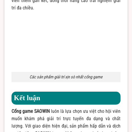
viên thêm gắn kết, đồng thời nâng cao trải nghiệm giải
trí đa chiều.
Các sản phẩm giải trí xịn sò nhất cổng game
Kết luận
Cổng game SAOWIN
luôn là lựa chọn ưu việt cho hội viên
muốn khám phá giải trí trực tuyến đa dạng và chất
lượng. Với giao diện hiện đại, sản phẩm hấp dẫn và dịch