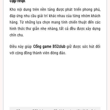
cập nhật
Kho nội dung trên nền tảng được phát triển phong phú,
đáp ứng nhu cầu giải trí khác nhau của từng nhóm khách
hàng. Từ những lựa chọn mang tính chiến thuật đến các
hình thức thư giãn nhẹ nhàng, tất cả đều được xây dựng
chỉn chu.
Điều này giúp
Cổng game B52club
giữ được sức hút đối
với cộng đồng thành viên đông đảo.