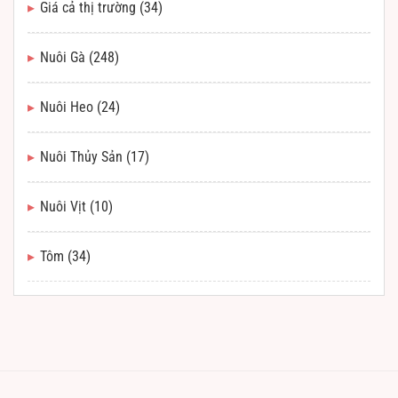
Giá cả thị trường
(34)
Nuôi Gà
(248)
Nuôi Heo
(24)
Nuôi Thủy Sản
(17)
Nuôi Vịt
(10)
Tôm
(34)