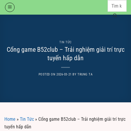
Skip
to
content
TIN TỨC
Cổng game B52club – Trải nghiệm giải trí trực
tuyến hấp dẫn
POSTED ON
2026-03-21
BY
TRUNG TA
Home
»
Tin Tức
»
Cổng game B52club – Trải nghiệm giải trí trực
tuyến hấp dẫn