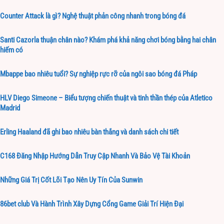
Counter Attack là gì? Nghệ thuật phản công nhanh trong bóng đá
Santi Cazorla thuận chân nào? Khám phá khả năng chơi bóng bằng hai chân
hiếm có
Mbappe bao nhiêu tuổi? Sự nghiệp rực rỡ của ngôi sao bóng đá Pháp
HLV Diego Simeone – Biểu tượng chiến thuật và tinh thần thép của Atletico
Madrid
Erling Haaland đã ghi bao nhiêu bàn thắng và danh sách chi tiết
C168 Đăng Nhập Hướng Dẫn Truy Cập Nhanh Và Bảo Vệ Tài Khoản
Những Giá Trị Cốt Lõi Tạo Nên Uy Tín Của Sunwin
86bet club Và Hành Trình Xây Dựng Cổng Game Giải Trí Hiện Đại