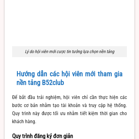
Lý do hội viên mới cược tin tưởng lựa chọn nền tảng
Hướng dẫn các hội viên mới tham gia
nền tảng B52club
Để bắt đầu trải nghiệm, hội viên chỉ cần thực hiện các
bước cơ bản nhằm tạo tài khoản và truy cập hệ thống.
Quy trình này được tối ưu nhằm tiết kiệm thời gian cho
khách hàng.
Quy trình đăng ký đơn giản