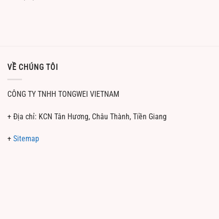
VỀ CHÚNG TÔI
CÔNG TY TNHH TONGWEI VIETNAM
+ Địa chỉ: KCN Tân Hương, Châu Thành, Tiền Giang
+
Sitemap