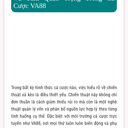
Cược VA88
Trong bất kỳ hình thức cá cược nào, việc hiểu rõ về chiến
thuật xả kèo là điều thiết yếu. Chiến thuật này không chỉ
đơn thuần là cách giảm thiểu rủi ro mà còn là một nghệ
thuật quản lý vốn và phân bổ nguồn lực hợp lý theo từng
tình huống cụ thể. Đặc biệt với môi trường cá cược trực
tuyến như VA88, nơi mọi thứ luôn luôn biến động và phụ