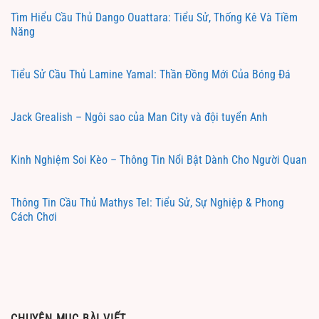
Tìm Hiểu Cầu Thủ Dango Ouattara: Tiểu Sử, Thống Kê Và Tiềm
Năng
Tiểu Sử Cầu Thủ Lamine Yamal: Thần Đồng Mới Của Bóng Đá
Jack Grealish – Ngôi sao của Man City và đội tuyển Anh
Kinh Nghiệm Soi Kèo – Thông Tin Nổi Bật Dành Cho Người Quan
Thông Tin Cầu Thủ Mathys Tel: Tiểu Sử, Sự Nghiệp & Phong
Cách Chơi
CHUYÊN MỤC BÀI VIẾT