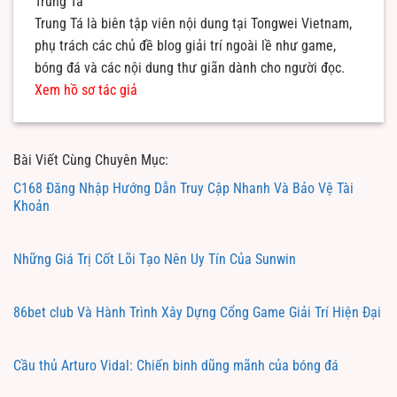
Trung Ta
Trung Tá là biên tập viên nội dung tại Tongwei Vietnam,
phụ trách các chủ đề blog giải trí ngoài lề như game,
bóng đá và các nội dung thư giãn dành cho người đọc.
Xem hồ sơ tác giả
Bài Viết Cùng Chuyên Mục:
C168 Đăng Nhập Hướng Dẫn Truy Cập Nhanh Và Bảo Vệ Tài
Khoản
Những Giá Trị Cốt Lõi Tạo Nên Uy Tín Của Sunwin
86bet club Và Hành Trình Xây Dựng Cổng Game Giải Trí Hiện Đại
Cầu thủ Arturo Vidal: Chiến binh dũng mãnh của bóng đá