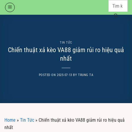
Skip
to
content
TIN TỨC
Chiến thuật xả kèo VA88 giảm rủi ro hiệu quả
nhất
POSTED ON
2025-07-13
BY
TRUNG TA
Home
»
Tin Tức
»
Chiến thuật xả kèo VA88 giảm rủi ro hiệu quả
nhất