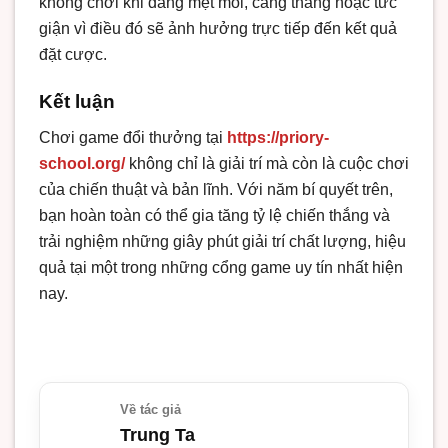
không chơi khi đang mệt mỏi, căng thẳng hoặc tức
giận vì điều đó sẽ ảnh hưởng trực tiếp đến kết quả
đặt cược.
Kết luận
Chơi game đổi thưởng tại
https://priory-
school.org/
không chỉ là giải trí mà còn là cuộc chơi
của chiến thuật và bản lĩnh. Với năm bí quyết trên,
bạn hoàn toàn có thể gia tăng tỷ lệ chiến thắng và
trải nghiệm những giây phút giải trí chất lượng, hiệu
quả tại một trong những cổng game uy tín nhất hiện
nay.
Về tác giả
Trung Ta