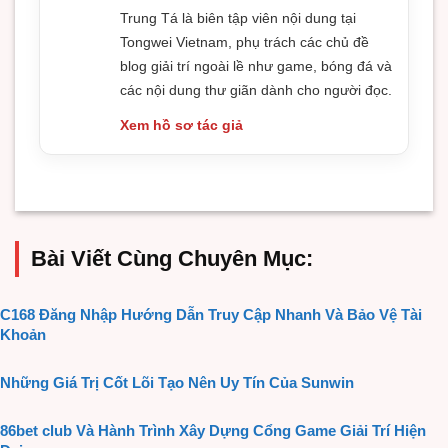
Trung Tá là biên tập viên nội dung tại
Tongwei Vietnam, phụ trách các chủ đề
blog giải trí ngoài lề như game, bóng đá và
các nội dung thư giãn dành cho người đọc.
Xem hồ sơ tác giả
Bài Viết Cùng Chuyên Mục:
C168 Đăng Nhập Hướng Dẫn Truy Cập Nhanh Và Bảo Vệ Tài
Khoản
Những Giá Trị Cốt Lõi Tạo Nên Uy Tín Của Sunwin
86bet club Và Hành Trình Xây Dựng Cổng Game Giải Trí Hiện