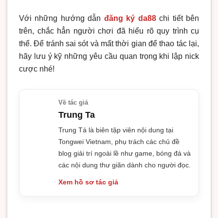
Với những hướng dẫn
đăng ký da88
chi tiết bên
trên, chắc hẳn người chơi đã hiểu rõ quy trình cụ
thể. Để tránh sai sót và mất thời gian để thao tác lại,
hãy lưu ý kỹ những yêu cầu quan trọng khi lập nick
cược nhé!
Về tác giả
Trung Ta
Trung Tá là biên tập viên nội dung tại
Tongwei Vietnam, phụ trách các chủ đề
blog giải trí ngoài lề như game, bóng đá và
các nội dung thư giãn dành cho người đọc.
Xem hồ sơ tác giả