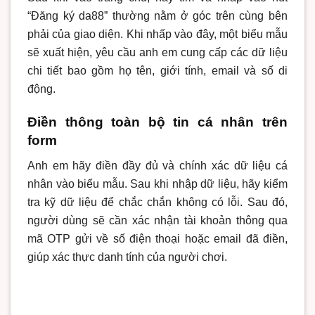
“Đăng ký da88” thường nằm ở góc trên cùng bên
phải của giao diện. Khi nhấp vào đây, một biểu mẫu
sẽ xuất hiện, yêu cầu anh em cung cấp các dữ liệu
chi tiết bao gồm họ tên, giới tính, email và số di
động.
Điền thông toàn bộ tin cá nhân trên
form
Anh em hãy điền đầy đủ và chính xác dữ liệu cá
nhân vào biểu mẫu. Sau khi nhập dữ liệu, hãy kiểm
tra kỹ dữ liệu để chắc chắn không có lỗi. Sau đó,
người dùng sẽ cần xác nhận tài khoản thông qua
mã OTP gửi về số điện thoại hoặc email đã điền,
giúp xác thực danh tính của người chơi.