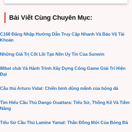
Bài Viết Cùng Chuyên Mục:
C168 Đăng Nhập Hướng Dẫn Truy Cập Nhanh Và Bảo Vệ Tài
Khoản
Những Giá Trị Cốt Lõi Tạo Nên Uy Tín Của Sunwin
86bet club Và Hành Trình Xây Dựng Cổng Game Giải Trí Hiện
Đại
Cầu thủ Arturo Vidal: Chiến binh dũng mãnh của bóng đá
Tìm Hiểu Cầu Thủ Dango Ouattara: Tiểu Sử, Thống Kê Và Tiềm
Năng
Tiểu Sử Cầu Thủ Lamine Yamal: Thần Đồng Mới Của Bóng Đá