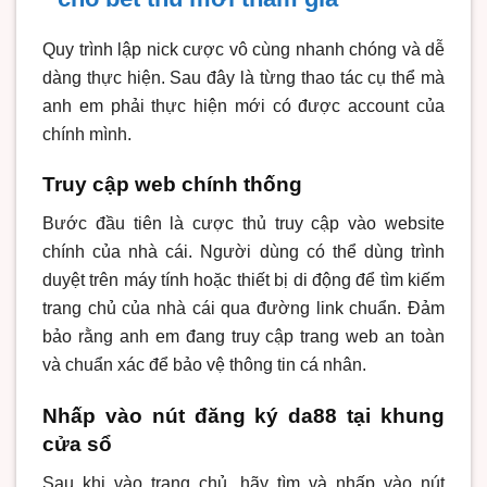
Quy trình lập nick cược vô cùng nhanh chóng và dễ
dàng thực hiện. Sau đây là từng thao tác cụ thể mà
anh em phải thực hiện mới có được account của
chính mình.
Truy cập web chính thống
Bước đầu tiên là cược thủ truy cập vào website
chính của nhà cái. Người dùng có thể dùng trình
duyệt trên máy tính hoặc thiết bị di động để tìm kiếm
trang chủ của nhà cái qua đường link chuẩn. Đảm
bảo rằng anh em đang truy cập trang web an toàn
và chuẩn xác để bảo vệ thông tin cá nhân.
Nhấp vào nút đăng ký da88 tại khung
cửa sổ
Sau khi vào trang chủ, hãy tìm và nhấp vào nút