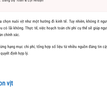
5: Bảng Dự Toán & Lợi Nhuận
 chọn nuôi vịt như một hướng đi kinh tế. Tuy nhiên, không ít ngư
ệu có lãi không. Thực tế, việc hoạch toán chi phí cụ thể sẽ giúp ngư
ận chính xác.
từng hạng mục chi phí, tổng hợp số liệu từ nhiều nguồn đáng tin cậ
quyết định hợp lý.
on vịt