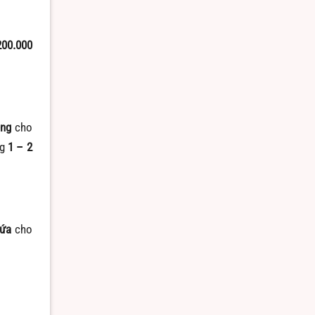
200.000
ồng
cho
ng
1 – 2
lứa
cho