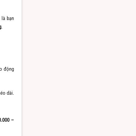
a là bạn
g
.
ao động
kéo dài.
0.000 –