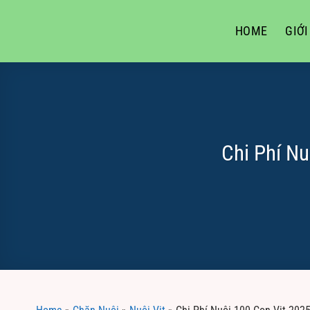
Skip
to
HOME
GIỚI
content
Chi Phí Nu