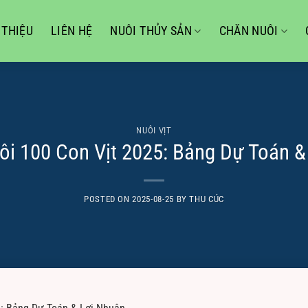
 THIỆU
LIÊN HỆ
NUÔI THỦY SẢN
CHĂN NUÔI
NUÔI VỊT
ôi 100 Con Vịt 2025: Bảng Dự Toán &
POSTED ON
2025-08-25
BY
THU CÚC