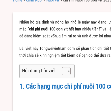
Home
»
Chăn Nuôi
»
Nuôi Vịt
»
Chi Phí Nuôi 100 Con Vịt 202
Nhiều hộ gia đình và nông hộ nhỏ lẻ ngày nay đang lựa
mắc
“chi phí nuôi 100 con vịt hết bao nhiêu tiền?”
và li
dễ dàng kiểm soát vốn, giảm rủi ro và tính được lợi nhu
Bài viết này Tongweivietnam.com sẽ phân tích chi tiết 
thời chia sẻ kinh nghiệm tiết kiệm để bạn có thể đưa ra 
Nội dung bài viết
1. Các hạng mục chi phí nuôi 100 c