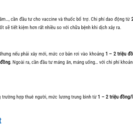
 cầm…, cần đầu tư cho vaccine và thuốc bổ trợ. Chi phí dao động từ
ốt sẽ tiết kiệm hơn rất nhiều so với chữa bệnh khi dịch xảy ra.
 Nhưng nếu phải xây mới, mức cơ bản rơi vào khoảng
1 – 2 triệu đ
u đồng
. Ngoài ra, cần đầu tư máng ăn, máng uống… với chi phí khoả
g trường hợp thuê người, mức lương trung bình từ
1 – 2 triệu đồng/
t