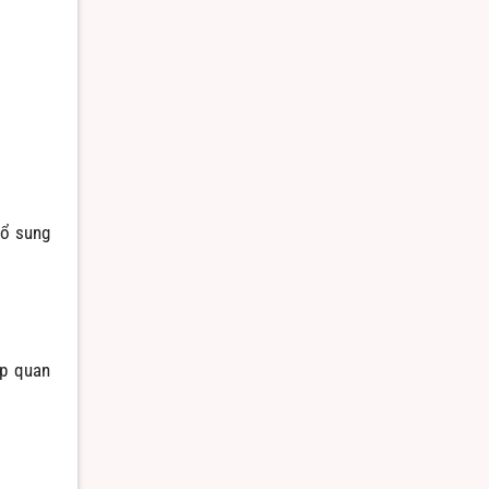
bổ sung
ếp quan