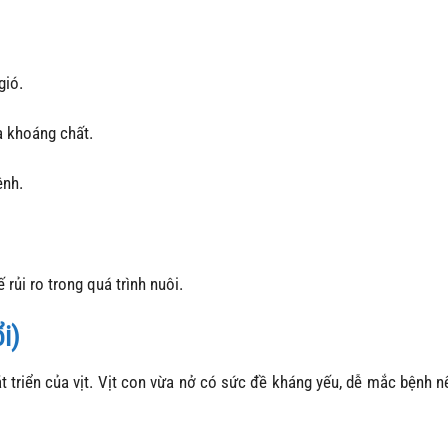
gió.
à khoáng chất.
ệnh.
rủi ro trong quá trình nuôi.
i)
t triển của vịt. Vịt con vừa nở có sức đề kháng yếu, dễ mắc bệnh n