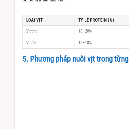
LOẠI VỊT
TỶ LỆ PROTEIN (%)
Vịt thịt
18–20%
Vịt đẻ
16–18%
5. Phương pháp nuôi vịt trong từng