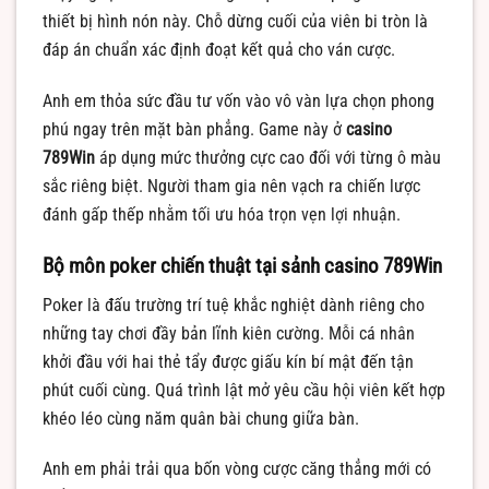
thiết bị hình nón này. Chỗ dừng cuối của viên bi tròn là
đáp án chuẩn xác định đoạt kết quả cho ván cược.
Anh em thỏa sức đầu tư vốn vào vô vàn lựa chọn phong
phú ngay trên mặt bàn phẳng. Game này ở
casino
789Win
áp dụng mức thưởng cực cao đối với từng ô màu
sắc riêng biệt. Người tham gia nên vạch ra chiến lược
đánh gấp thếp nhằm tối ưu hóa trọn vẹn lợi nhuận.
Bộ môn poker chiến thuật tại sảnh casino 789Win
Poker là đấu trường trí tuệ khắc nghiệt dành riêng cho
những tay chơi đầy bản lĩnh kiên cường. Mỗi cá nhân
khởi đầu với hai thẻ tẩy được giấu kín bí mật đến tận
phút cuối cùng. Quá trình lật mở yêu cầu hội viên kết hợp
khéo léo cùng năm quân bài chung giữa bàn.
Anh em phải trải qua bốn vòng cược căng thẳng mới có