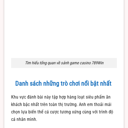
Tìm hiểu tổng quan về sảnh game casino 789Win
Danh sách những trò chơi nổi bật nhất
Khu vực đánh bài này tập hợp hàng loạt siêu phẩm ăn
khách bậc nhất trên toàn thị trường. Anh em thoải mái
chọn lựa biến thể cá cược tương xứng cùng với trình độ
cá nhân mình.