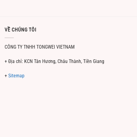
VỀ CHÚNG TÔI
CÔNG TY TNHH TONGWEI VIETNAM
+ Địa chỉ: KCN Tân Hương, Châu Thành, Tiền Giang
+
Sitemap