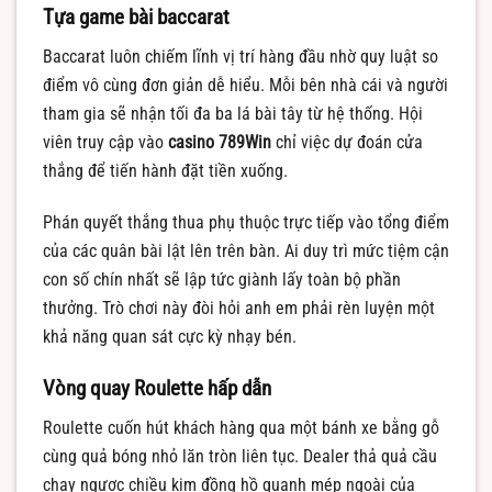
Tựa game bài baccarat
Baccarat luôn chiếm lĩnh vị trí hàng đầu nhờ quy luật so
điểm vô cùng đơn giản dễ hiểu. Mỗi bên nhà cái và người
tham gia sẽ nhận tối đa ba lá bài tây từ hệ thống. Hội
viên truy cập vào
casino 789Win
chỉ việc dự đoán cửa
thắng để tiến hành đặt tiền xuống.
Phán quyết thắng thua phụ thuộc trực tiếp vào tổng điểm
của các quân bài lật lên trên bàn. Ai duy trì mức tiệm cận
con số chín nhất sẽ lập tức giành lấy toàn bộ phần
thưởng. Trò chơi này đòi hỏi anh em phải rèn luyện một
khả năng quan sát cực kỳ nhạy bén.
Vòng quay Roulette hấp dẫn
Roulette cuốn hút khách hàng qua một bánh xe bằng gỗ
cùng quả bóng nhỏ lăn tròn liên tục. Dealer thả quả cầu
chạy ngược chiều kim đồng hồ quanh mép ngoài của