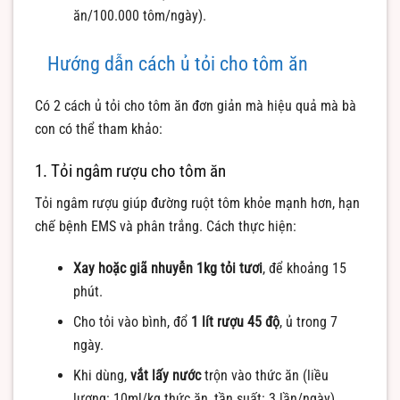
ăn/100.000 tôm/ngày).
Hướng dẫn cách ủ tỏi cho tôm ăn
Có 2 cách ủ tỏi cho tôm ăn đơn giản mà hiệu quả mà bà
con có thể tham khảo:
1. Tỏi ngâm rượu cho tôm ăn
Tỏi ngâm rượu giúp đường ruột tôm khỏe mạnh hơn, hạn
chế bệnh EMS và phân trắng. Cách thực hiện:
Xay hoặc giã nhuyễn 1kg tỏi tươi
, để khoảng 15
phút.
Cho tỏi vào bình, đổ
1 lít rượu 45 độ
, ủ trong 7
ngày.
Khi dùng,
vắt lấy nước
trộn vào thức ăn (liều
lượng: 10ml/kg thức ăn, tần suất: 3 lần/ngày).