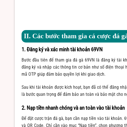
II. Các bước tham gia cá cược đá 
1. Đăng ký và xác minh tài khoản 69VN
Bước đầu tiên để tham gia đá gà 69VN là đăng ký tài kh
đăng ký và nhập các thông tin cơ bản như số điện thoại 
mã OTP giúp đảm bảo quyền lợi khi giao dịch.
Sau khi tài khoản được kích hoạt, bạn đã có thể đăng nhậ
là bước quan trọng để đảm bảo an toàn và bảo mật cho n
2. Nạp tiền nhanh chóng và an toàn vào tài khoản
Để đặt cược trận đá gà, bạn cần nạp tiền vào tài khoản. 
và QR Code. Chỉ cần vào mục “Nạp tiền”, chọn phương th