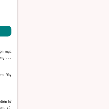
họn mục
hông qua
heo. Đây
 điện tử
ong vài