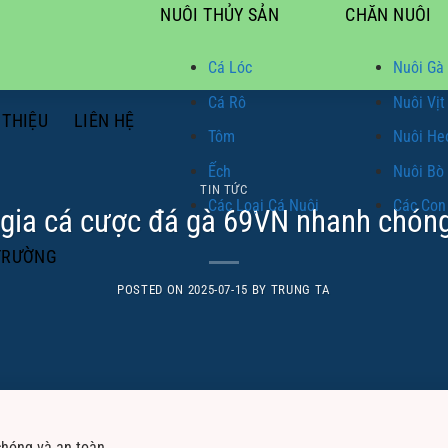
NUÔI THỦY SẢN
CHĂN NUÔI
Cá Lóc
Nuôi Gà
Cá Rô
Nuôi Vịt
 THIỆU
LIÊN HỆ
Tôm
Nuôi He
Ếch
Nuôi Bò
TIN TỨC
Các Loại Cá Nuôi
Các Con
gia cá cược đá gà 69VN nhanh chóng
 TRƯỜNG
POSTED ON
2025-07-15
BY
TRUNG TA
hóng và an toàn