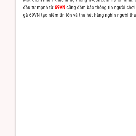
đầu tư mạnh từ
69VN
cũng đảm bảo thông tin người chơi v
gà 69VN tạo niềm tin lớn và thu hút hàng nghìn người th