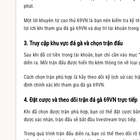
phút.
Một lời khuyên từ cao thủ 69VN là bạn nên kiểm tra kỹ tê
lợi ích khi tham gia đá gà 69VN và duy trì tài khoản trong
3. Truy cập khu vực đá gà và chọn trận đấu
Sau khi đã có tiền trong tài khoản, bạn chỉ cần vào mục 
diễn ra. Mỗi trận đấu được hiển thị kèm thông tin về loại 
Cách chọn trận phù hợp là hãy theo dõi kỹ lịch sử các trậ
định chính xác khi tham gia đá gà 69VN.
4. Đặt cược và theo dõi trận đá gà 69VN trực tiếp
Khi đã chọn được trận phù hợp, bạn có thể đặt cược bằn
được xác nhận, trận đấu sẽ bắt đầu livestream trực tiếp.
Trong quá trình trận đấu diễn ra, bạn có thể theo dõi r