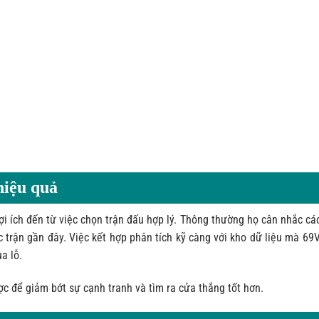
 hiệu quả
i ích đến từ việc chọn trận đấu hợp lý. Thông thường họ cân nhắc cá
ác trận gần đây. Việc kết hợp phân tích kỹ càng với kho dữ liệu mà 6
a lỗ.
ợc để giảm bớt sự cạnh tranh và tìm ra cửa thắng tốt hơn.