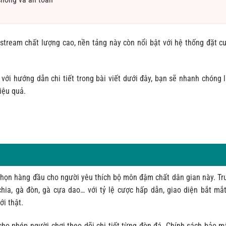
ream chất lượng cao, nền tảng này còn nổi bật với hệ thống đặt cư
 với hướng dẫn chi tiết trong bài viết dưới đây, bạn sẽ nhanh chóng
iệu quả.
họn hàng đầu cho người yêu thích bộ môn đậm chất dân gian này. Trư
ia, gà đòn, gà cựa dao… với tỷ lệ cược hấp dẫn, giao diện bắt mắ
ới thật.
cho phép người chơi theo dõi chi tiết từng đòn đá. Chính sách bảo m