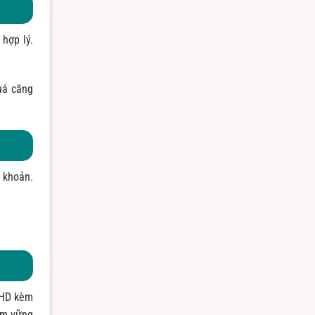
 hợp lý.
uá căng
 khoản.
 HD kèm
nắm vững