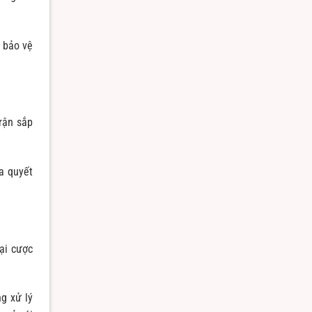
p bảo vệ
trận sắp
ra quyết
ại cược
ng xử lý