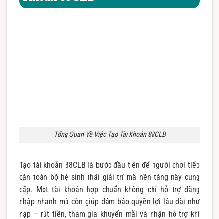
Tổng Quan Về Việc Tạo Tài Khoản 88CLB
Tạo tài khoản 88CLB là bước đầu tiên để người chơi tiếp
cận toàn bộ hệ sinh thái giải trí mà nền tảng này cung
cấp. Một tài khoản hợp chuẩn không chỉ hỗ trợ đăng
nhập nhanh mà còn giúp đảm bảo quyền lợi lâu dài như
nạp – rút tiền, tham gia khuyến mãi và nhận hỗ trợ khi