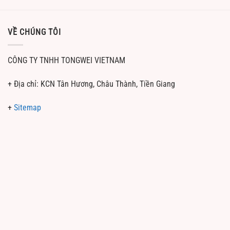
VỀ CHÚNG TÔI
CÔNG TY TNHH TONGWEI VIETNAM
+ Địa chỉ: KCN Tân Hương, Châu Thành, Tiền Giang
+
Sitemap