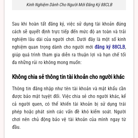
Kinh Nghiệm Dành Cho Người Mới Đăng Ký 88CLB
Sau khi hoàn tất đăng ký, việc sử dụng tài khoản đúng
cách sẽ quyết định trực tiếp đến mức độ an toàn và trải
nghiệm lâu dài của người chơi. Dưới đây là một số kinh
nghiệm quan trọng dành cho người mới
đăng ký 88CLB
,
giúp quá trình tham gia diễn ra thuận lợi và hạn chế tối
đa những rủi ro không mong muốn:
Không chia sẻ thông tin tài khoản cho người khác
Thông tin đăng nhập như tên tài khoản và mật khẩu cần
được bảo mật tuyệt đối. Việc chia sẻ cho người khác, kể
cả người quen, có thể khiến tài khoản bị sử dụng trái
phép hoặc phát sinh các vấn đề khó kiểm soát. Người
chơi nên chủ động bảo vệ tài khoản của mình ngay từ
đầu.