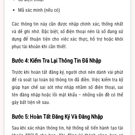
Mã xác minh (nếu có)
Các thông tin này cần được nhập chính xác, thống nhất
và dễ ghi nhớ. Đặc biệt, số điện thoại nên là số đang sử
dụng để thuận tiện cho việc xác thực, hỗ trợ hoặc khôi
phục tài khoản khi cần thiết.
Bước 4: Kiểm Tra Lại Thông Tin Đã Nhập
Trước khi hoàn tất đăng ký, người chơi nên dành vài phút
để rà soát lại toàn bộ thông tin đã điền. Việc kiểm tra kỹ
giúp hạn chế sai sót như nhập nhầm số điện thoại, sai
tên đăng nhập hoặc lỗi mật khẩu – những vấn đề có thể
gây bất tiện về sau.
Bước 5: Hoàn Tất Đăng Ký Và Đăng Nhập
Sau khi xác nhận thông tin, hệ thống sẽ tiến hành tạo tài