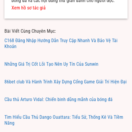
bóng đá và các nội dung thư giãn dành cho người đọc.
Xem hồ sơ tác giả
Bài Viết Cùng Chuyên Mục:
C168 Đăng Nhập Hướng Dẫn Truy Cập Nhanh Và Bảo Vệ Tài
Khoản
Những Giá Trị Cốt Lõi Tạo Nên Uy Tín Của Sunwin
86bet club Và Hành Trình Xây Dựng Cổng Game Giải Trí Hiện Đại
Cầu thủ Arturo Vidal: Chiến binh dũng mãnh của bóng đá
Tìm Hiểu Cầu Thủ Dango Ouattara: Tiểu Sử, Thống Kê Và Tiềm
Năng