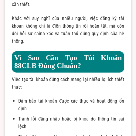
cần thiết.
Khác với suy nghĩ của nhiều người, việc đăng ký tài
khoản không chỉ là điền thông tin rồi hoàn tất, mà còn
đòi hỏi sự chính xác và tuân thủ đúng quy định của hệ
thống.
Vì Sao Cần Tạo Tài Khoản
88CLB Đúng Chuẩn?
Việc tạo tài khoản đúng cách mang lại nhiều lợi ích thiết
thực:
Đảm bảo tài khoản được xác thực và hoạt động ổn
định
Tránh lỗi đăng nhập hoặc bị khóa do thông tin sai
lệch