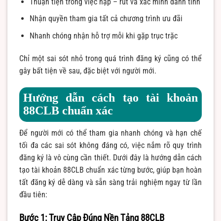
Thuận tiện trong việc nạp – rút và xác minh danh tính
Nhận quyền tham gia tất cả chương trình ưu đãi
Nhanh chóng nhận hỗ trợ mỗi khi gặp trục trặc
Chỉ một sai sót nhỏ trong quá trình đăng ký cũng có thể
gây bất tiện về sau, đặc biệt với người mới.
Hướng dẫn cách tạo tài khoản
88CLB chuẩn xác
Để người mới có thể tham gia nhanh chóng và hạn chế
tối đa các sai sót không đáng có, việc nắm rõ quy trình
đăng ký là vô cùng cần thiết. Dưới đây là hướng dẫn cách
tạo tài khoản 88CLB chuẩn xác từng bước, giúp bạn hoàn
tất đăng ký dễ dàng và sẵn sàng trải nghiệm ngay từ lần
đầu tiên:
Bước 1: Truy Cập Đúng Nền Tảng 88CLB