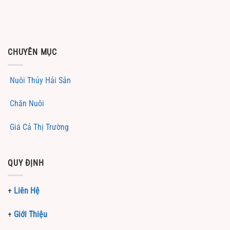
CHUYÊN MỤC
Nuôi Thủy Hải Sản
Chăn Nuôi
Giá Cả Thị Trường
QUY ĐỊNH
+
Liên Hệ
+
Giới Thiệu