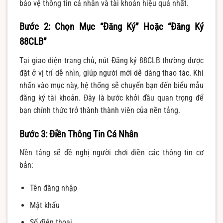
bảo vệ thông tin cá nhân và tài khoản hiệu quả nhất.
Bước 2: Chọn Mục “Đăng Ký” Hoặc “Đăng Ký
88CLB”
Tại giao diện trang chủ, nút Đăng ký 88CLB thường được
đặt ở vị trí dễ nhìn, giúp người mới dễ dàng thao tác. Khi
nhấn vào mục này, hệ thống sẽ chuyển bạn đến biểu mẫu
đăng ký tài khoản. Đây là bước khởi đầu quan trọng để
bạn chính thức trở thành thành viên của nền tảng.
Bước 3: Điền Thông Tin Cá Nhân
Nền tảng sẽ đề nghị người chơi điền các thông tin cơ
bản:
Tên đăng nhập
Mật khẩu
Số điện thoại