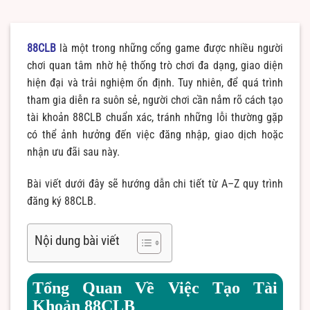
88CLB
là một trong những cổng game được nhiều người
chơi quan tâm nhờ hệ thống trò chơi đa dạng, giao diện
hiện đại và trải nghiệm ổn định. Tuy nhiên, để quá trình
tham gia diễn ra suôn sẻ, người chơi cần nắm rõ cách tạo
tài khoản 88CLB chuẩn xác, tránh những lỗi thường gặp
có thể ảnh hưởng đến việc đăng nhập, giao dịch hoặc
nhận ưu đãi sau này.
Bài viết dưới đây sẽ hướng dẫn chi tiết từ A–Z quy trình
đăng ký 88CLB.
Nội dung bài viết
Tổng Quan Về Việc Tạo Tài
Khoản 88CLB