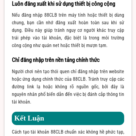
Luôn đăng xuất khi sử dụng thiết bị công cộng
Nếu đăng nhập 88CLB trên máy tính hoặc thiết bị dùng
chung, bạn cần nhớ đăng xuất hoàn toàn sau khi sử
dụng. Điều này giúp tránh nguy cơ người khác truy cập
trái phép vào tài khoản, đặc biệt là trong môi trường
công cộng như quán net hoặc thiết bị mượn tạm.
Chỉ đăng nhập trên nền tảng chính thức
Người chơi nên tạo thói quen chỉ đăng nhập trên website
hoặc ứng dụng chính thức của 88CLB. Tránh truy cập các
đường link lạ hoặc không rõ nguồn gốc, bởi đây là
nguyên nhân phổ biến dẫn đến việc bị đánh cắp thông tin
tài khoản.
Kết Luận
Cách tạo tài khoản 88CLB chuẩn xác không hề phức tạp,