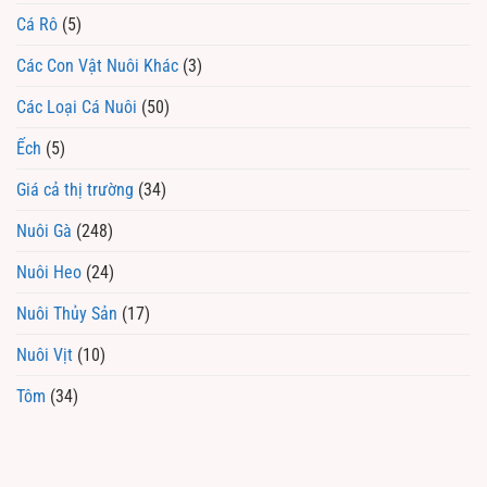
Cá Rô
(5)
Các Con Vật Nuôi Khác
(3)
Các Loại Cá Nuôi
(50)
Ếch
(5)
Giá cả thị trường
(34)
Nuôi Gà
(248)
Nuôi Heo
(24)
Nuôi Thủy Sản
(17)
Nuôi Vịt
(10)
Tôm
(34)