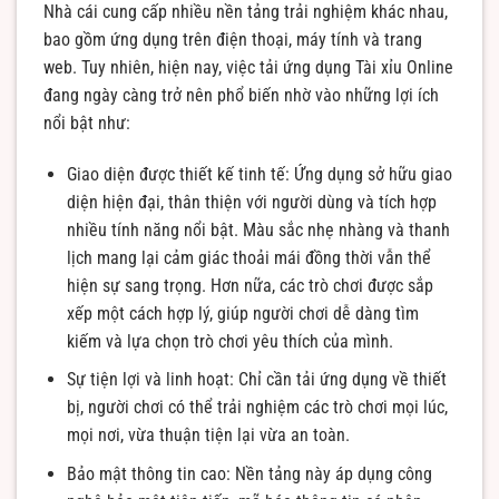
Nhà cái cung cấp nhiều nền tảng trải nghiệm khác nhau,
bao gồm ứng dụng trên điện thoại, máy tính và trang
web. Tuy nhiên, hiện nay, việc tải ứng dụng Tài xỉu Online
đang ngày càng trở nên phổ biến nhờ vào những lợi ích
nổi bật như:
Giao diện được thiết kế tinh tế: Ứng dụng sở hữu giao
diện hiện đại, thân thiện với người dùng và tích hợp
nhiều tính năng nổi bật. Màu sắc nhẹ nhàng và thanh
lịch mang lại cảm giác thoải mái đồng thời vẫn thể
hiện sự sang trọng. Hơn nữa, các trò chơi được sắp
xếp một cách hợp lý, giúp người chơi dễ dàng tìm
kiếm và lựa chọn trò chơi yêu thích của mình.
Sự tiện lợi và linh hoạt: Chỉ cần tải ứng dụng về thiết
bị, người chơi có thể trải nghiệm các trò chơi mọi lúc,
mọi nơi, vừa thuận tiện lại vừa an toàn.
Bảo mật thông tin cao: Nền tảng này áp dụng công