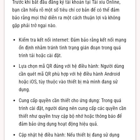
Trước khi bắt đầu đăng ký tài khoản tại Tài xỉu Online,
bạn cần hiểu rõ một số tiêu chí cơ bản để có thể đảm
bảo rằng mọi thứ diễn ra một cách thuận lợi và không
gặp phải trở ngại nào.
Kiểm tra kết nối internet: Đảm bảo rằng kết nối mạng
ổn định nhằm tránh tình trạng gián đoạn trong quá
trình tải hoặc cài đặt.
Lựa chọn mã QR đúng với hệ điều hành: Người dùng
cần quét mã QR phù hợp với hệ điều hành Android
hoặc iOS, tùy thuộc vào thiết bị mà mình đang sử
dụng.
Cung cấp quyền cần thiết cho ứng dụng: Trong quá
trình cài đặt, người dùng nên cung cấp các quyền cần
thiết như quyền truy cập bộ nhớ hoặc thông báo để
đảm bảo ứng dụng hoạt động hiệu quả.
Cập nhật hệ điều hành: Nếu thiết bị đang sử dụng