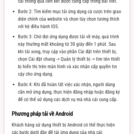
cái thông qua liên kết được cung cấp trong bài viết.
Bước 2: Tìm kiếm mục tải ứng dụng cá cược trên giao
diện chính của website và chọn tùy chọn tương thích
với hệ điều hành IOS.
Bước 3: Chờ đợi ứng dụng được tải về máy, quá trình
này thường mất khoảng từ 30 giây đến 1 phút. Sau
khi tải xong, truy cập vào phần Cài đặt trên thiết bị,
chọn Cài đặt chung -> Quản lý thiết bị -> tìm tên thiết
bị hiển thị trên màn hình và xác nhận cấp quyền tin
cậy cho ứng dụng.
Bước 4: Khi đã hoàn tất việc xác nhận, người dùng
cần mở ứng dụng, thực hiện đăng nhập hoặc đăng ký
để có thể sử dụng các dịch vụ mà nhà cái cung cấp.
Phương pháp tải về Android
Khách hàng sử dụng thiết bị Android có thể thực hiện
các bước dưới đây để tải ứng dụng của nhà cái: