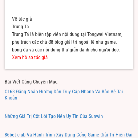
Về tác giả
Trung Ta
Trung Tá là biên tập viên nội dung tại Tongwei Vietnam,
phụ trách các chủ đề blog giải trí ngoài lề như game,
bóng đá và các nội dung thư giãn dành cho người đọc.
Xem hồ sơ tác giả
Bài Viết Cùng Chuyên Mục:
C168 Đăng Nhập Hướng Dẫn Truy Cập Nhanh Và Bảo Vệ Tài
Khoản
Những Giá Trị Cốt Lõi Tạo Nên Uy Tín Của Sunwin
86bet club Và Hành Trình Xây Dựng Cổng Game Giải Trí Hiện Đại