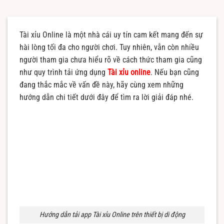
Tài xỉu Online là một nhà cái uy tín cam kết mang đến sự
hài lòng tối đa cho người chơi. Tuy nhiên, vẫn còn nhiều
người tham gia chưa hiểu rõ về cách thức tham gia cũng
như quy trình tải ứng dụng
Tài xỉu online
. Nếu bạn cũng
đang thắc mắc về vấn đề này, hãy cùng xem những
hướng dẫn chi tiết dưới đây để tìm ra lời giải đáp nhé.
Hướng dẫn tải app Tài xỉu Online trên thiết bị di động