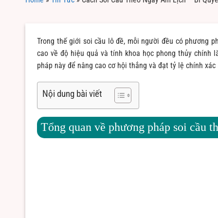
Trong thế giới soi cầu lô đề, mỗi người đều có phương 
cao về độ hiệu quả và tính khoa học phong thủy chính l
pháp này để nâng cao cơ hội thắng và đạt tỷ lệ chính xác
Nội dung bài viết
Tổng quan về phương pháp soi cầu th