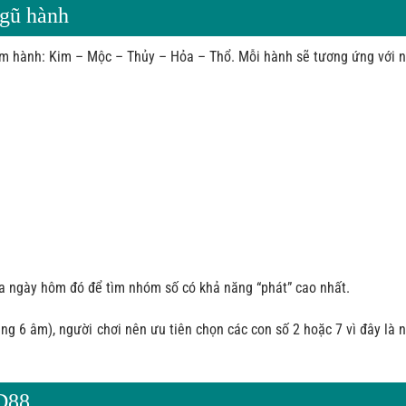
ngũ hành
ăm hành: Kim – Mộc – Thủy – Hỏa – Thổ. Mỗi hành sẽ tương ứng với 
ủa ngày hôm đó để tìm nhóm số có khả năng “phát” cao nhất.
ng 6 âm), người chơi nên ưu tiên chọn các con số 2 hoặc 7 vì đây là
TD88