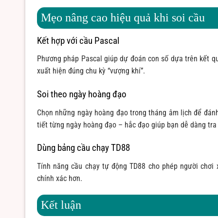
Mẹo nâng cao hiệu quả khi soi cầu
Kết hợp với cầu Pascal
Phương pháp Pascal giúp dự đoán con số dựa trên kết quả
xuất hiện đúng chu kỳ “vượng khí”.
Soi theo ngày hoàng đạo
Chọn những ngày hoàng đạo trong tháng âm lịch để đánh 
tiết từng ngày hoàng đạo – hắc đạo giúp bạn dễ dàng tra
Dùng bảng cầu chạy TD88
Tính năng cầu chạy tự động TD88 cho phép người chơi 
chính xác hơn.
Kết luận