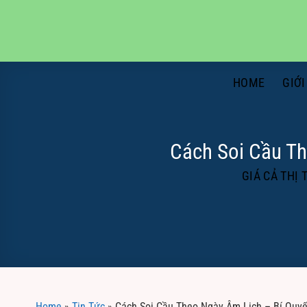
Skip
to
content
HOME
GIỚI
Cách Soi Cầu T
GIÁ CẢ THỊ
Home
»
Tin Tức
»
Cách Soi Cầu Theo Ngày Âm Lịch – Bí Quy