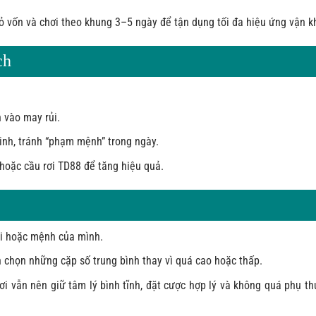
ỏ vốn và chơi theo khung 3–5 ngày để tận dụng tối đa hiệu ứng vận kh
ch
 vào may rủi.
inh, tránh “phạm mệnh” trong ngày.
hoặc cầu rơi TD88 để tăng hiệu quả.
ổi hoặc mệnh của mình.
n chọn những cặp số trung bình thay vì quá cao hoặc thấp.
ơi vẫn nên giữ tâm lý bình tĩnh, đặt cược hợp lý và không quá phụ t