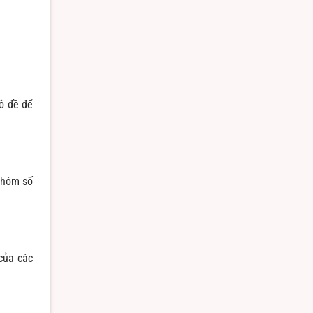
ô đề để
 nhóm số
của các