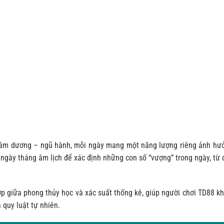
a âm dương – ngũ hành, mỗi ngày mang một năng lượng riêng ảnh hư
ngày tháng âm lịch để xác định những con số “vượng” trong ngày, từ 
ợp giữa phong thủy học và xác suất thống kê, giúp người chơi TD88 k
 quy luật tự nhiên.