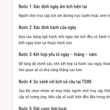
Bước 1: Xác định ngày âm lịch hiện tại
Người chơi truy cập lịch âm dương trực tuyến hoặc xem lị
Bước 2: Xác định hành của ngày
Dựa vào bảng ngũ hành, mỗi ngày âm lịch đều có hành ri
biết ngày hiện tại thuộc hành nào.
Bước 3: Kết hợp yếu tố ngày – tháng – năm
Để tăng độ chính xác, nên kết hợp cả hành của ngày, thá
liên quan sẽ có khả năng thắng cao hơn.
Bước 4: So sánh với lịch sử cầu tại TD88
Sau khi chọn nhóm số may mắn, người chơi truy cập thốn
cặp số tương ứng. Nếu cặp số xuất hiện đều đặn trong chu
Bước 5: Đặt cược linh hoạt