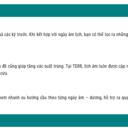
 các kỳ trước. Khi kết hợp với ngày âm lịch, bạn có thể lọc ra nhữn
đề cũng giúp tăng xác suất trúng. Tại TD88, lịch âm luôn được cập n
 cứu.
xem nhanh xu hướng cầu theo từng ngày âm – dương, hỗ trợ ra quy