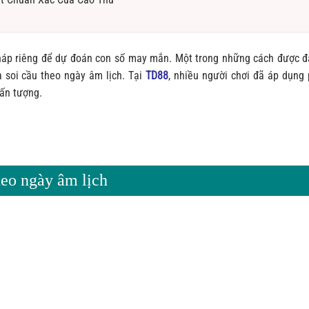
pháp riêng để dự đoán con số may mắn. Một trong những cách được đ
à soi cầu theo ngày âm lịch. Tại
TD88
, nhiều người chơi đã áp dụng
 ấn tượng.
eo ngày âm lịch