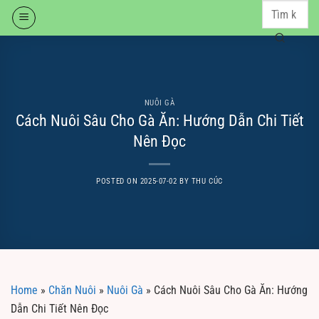
Skip
to
content
NUÔI GÀ
Cách Nuôi Sâu Cho Gà Ăn: Hướng Dẫn Chi Tiết
Nên Đọc
POSTED ON
2025-07-02
BY
THU CÚC
Home
»
Chăn Nuôi
»
Nuôi Gà
»
Cách Nuôi Sâu Cho Gà Ăn: Hướng
Dẫn Chi Tiết Nên Đọc